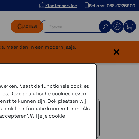
Klantenservice
Bel ons: 088-0226900
ACTIES!
×
e, maar dan in een modern jasje.
 werken. Naast de functionele cookies
kies. Deze analytische cookies geven
enst te kunnen zijn. Ook plaatsen wij
 advies!
oonlijke informatie kunnen tonen. Als
zelfde dag verstuurd (indien voorradig)
ccepteren'. Wil je je cookie
naar je adres of een PostNL afhaalpunt
icedienst
 €50,-