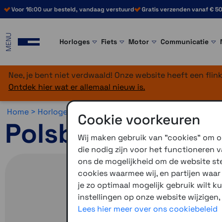
Voor 16:00 uur besteld, vandaag verstuurd
Gratis verzenden vanaf € 50
MENU
Horloges
Fiets
Motor
Communicatie
Nee, je bent niet verdwaald! Onze website heeft een fli
Ontdek hier wat er allemaal nieuw is.
Home >
Horloges >
Horlogebandjes >
Overige bandjes
Cookie voorkeuren
Polsband Foreru
Wij maken gebruik van "cookies" om on
die nodig zijn voor het functioneren
ons de mogelijkheid om de website stee
cookies waarmee wij, en partijen waa
je zo optimaal mogelijk gebruik wilt k
instellingen op onze website wijzigen,
Lees hier meer over ons cookiebeleid