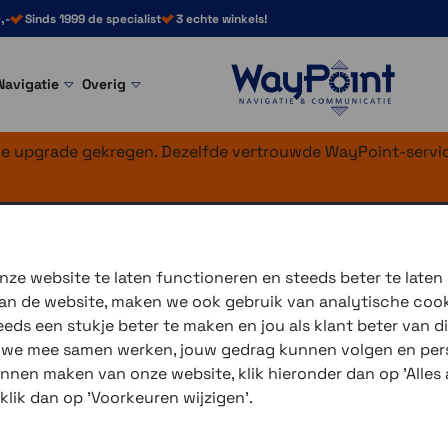
,-
Sinds 1999 de specialist
3 echte winkels!
Navigatie
Overig
nke upgrade gekregen. Dezelfde vertrouwde WayPoint-servic
nner 935 zwart
ze website te laten functioneren en steeds beter te laten
 van de website, maken we ook gebruik van analytische coo
ds een stukje beter te maken en jou als klant beter van di
3 winkels voor uitleg en
r we mee samen werken, jouw gedrag kunnen volgen en pers
voor 16.00 uur besteld, 
unnen maken van onze website, klik hieronder dan op 'Alles a
verzending met PostNL 
 klik dan op 'Voorkeuren wijzigen'.
eigen reparatie- en serv
Gratis verzending vanaf