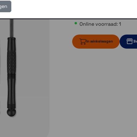
igen
€ 30,00
Online voorraad: 1
In winkelwagen
Be
1 op voorraad
Momente
Momenteel e