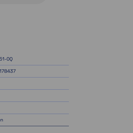
251-0Q
178437
en