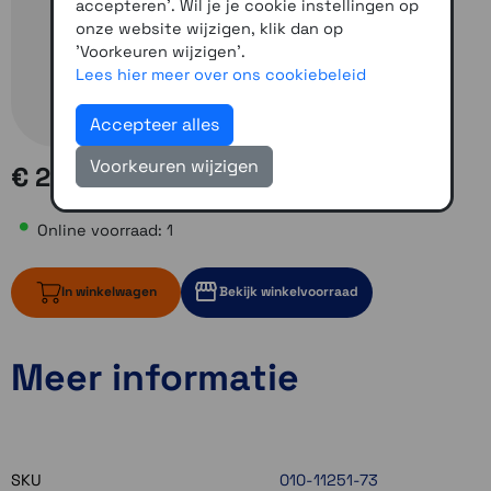
accepteren'. Wil je je cookie instellingen op
onze website wijzigen, klik dan op
'Voorkeuren wijzigen'.
Lees hier meer over ons cookiebeleid
Accepteer alles
Voorkeuren wijzigen
€ 20,00
Online voorraad: 1
In winkelwagen
Bekijk winkelvoorraad
Meer informatie
1 op voorraad
Momenteel even niet op voorraad
Momenteel even niet op voorraad
SKU
010-11251-73