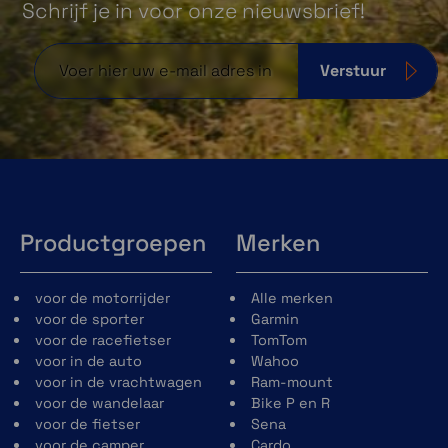
Schrijf je in voor onze nieuwsbrief!
Verstuur
Productgroepen
Merken
voor de motorrijder
Alle merken
voor de sporter
Garmin
voor de racefietser
TomTom
voor in de auto
Wahoo
voor in de vrachtwagen
Ram-mount
voor de wandelaar
Bike P en R
voor de fietser
Sena
voor de camper
Cardo