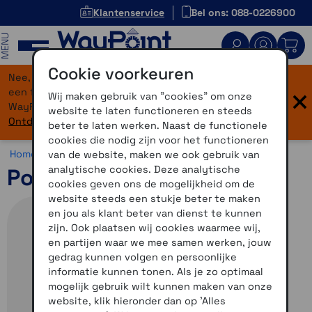
Klantenservice
Bel ons: 088-0226900
MENU
Cookie voorkeuren
Nee, je bent niet verdwaald! Onze website heeft
×
een flinke upgrade gekregen. Dezelfde vertrouwde
Wij maken gebruik van "cookies" om onze
WayPoint-service, maar dan in een modern jasje.
website te laten functioneren en steeds
Ontdek hier wat er allemaal nieuw is.
beter te laten werken. Naast de functionele
cookies die nodig zijn voor het functioneren
Home >
Horloges >
Horlogebandjes >
Overige bandjes
van de website, maken we ook gebruik van
analytische cookies. Deze analytische
Polsband Forerunner 225
cookies geven ons de mogelijkheid om de
website steeds een stukje beter te maken
en jou als klant beter van dienst te kunnen
zijn. Ook plaatsen wij cookies waarmee wij,
en partijen waar we mee samen werken, jouw
gedrag kunnen volgen en persoonlijke
informatie kunnen tonen. Als je zo optimaal
mogelijk gebruik wilt kunnen maken van onze
website, klik hieronder dan op 'Alles