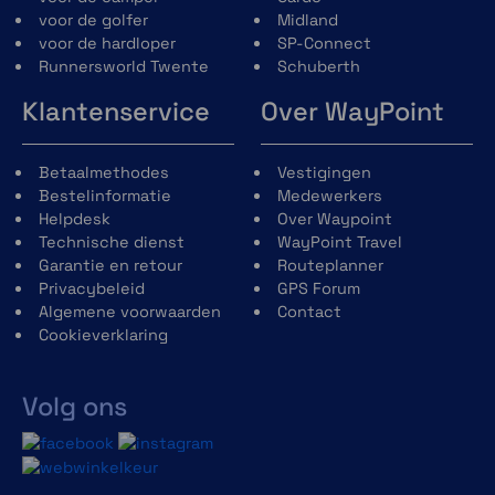
voor de golfer
Midland
voor de hardloper
SP-Connect
Runnersworld Twente
Schuberth
Klantenservice
Over WayPoint
Betaalmethodes
Vestigingen
Bestelinformatie
Medewerkers
Helpdesk
Over Waypoint
Technische dienst
WayPoint Travel
Garantie en retour
Routeplanner
Privacybeleid
GPS Forum
Algemene voorwaarden
Contact
Cookieverklaring
Volg ons