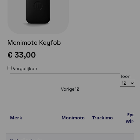
Monimoto Keyfob
€ 33,00
Vergelijken
Toon
Vorige
1
2
Eyon
Merk
Monimoto
Trackimo
Wired