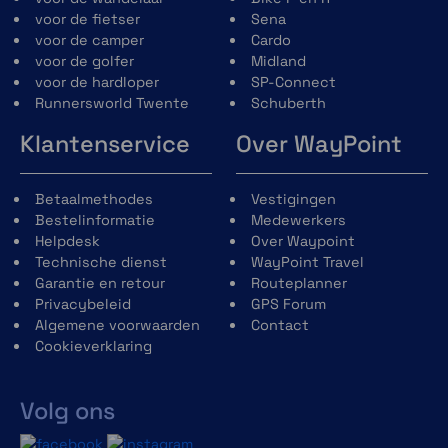
voor de fietser
Sena
voor de camper
Cardo
voor de golfer
Midland
voor de hardloper
SP-Connect
Runnersworld Twente
Schuberth
Klantenservice
Over WayPoint
Betaalmethodes
Vestigingen
Bestelinformatie
Medewerkers
Helpdesk
Over Waypoint
Technische dienst
WayPoint Travel
Garantie en retour
Routeplanner
Privacybeleid
GPS Forum
Algemene voorwaarden
Contact
Cookieverklaring
Volg ons