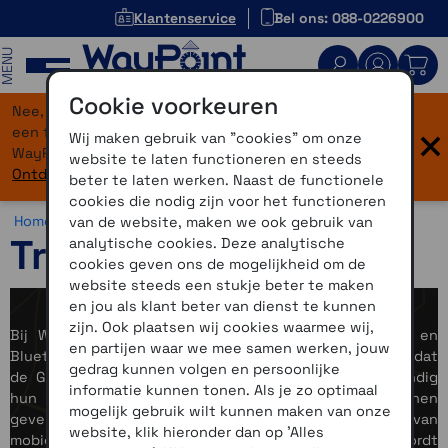
Klantenservice
Bel ons: 088-0226900
MENU
Cookie voorkeuren
Nee, je bent niet verdwaald! Onze website heeft
×
een flinke upgrade gekregen. Dezelfde vertrouwde
Wij maken gebruik van "cookies" om onze
WayPoint-service, maar dan in een modern jasje.
website te laten functioneren en steeds
Ontdek hier wat er allemaal nieuw is.
beter te laten werken. Naast de functionele
cookies die nodig zijn voor het functioneren
Home >
Overig >
Diversen >
Trackers
van de website, maken we ook gebruik van
Trackers
analytische cookies. Deze analytische
cookies geven ons de mogelijkheid om de
website steeds een stukje beter te maken
en jou als klant beter van dienst te kunnen
zijn. Ook plaatsen wij cookies waarmee wij,
Bij WayPoint kun je ook terecht voor GPS-trackers en
en partijen waar we mee samen werken, jouw
Bluetooth smart trackers. Het verschil tussen deze 2 is dat
gedrag kunnen volgen en persoonlijke
de GPS trackers stand alone trackers zijn en zelfstandig
informatie kunnen tonen. Als je zo optimaal
hun positie kunnen bepalen en een locatie door kunnen
mogelijk gebruik wilt kunnen maken van onze
geven. de Bluetooth Smart trackers maken gebruik van
website, klik hieronder dan op 'Alles
mobiele telefoons waarbij er onderscheid gemaakt wordt