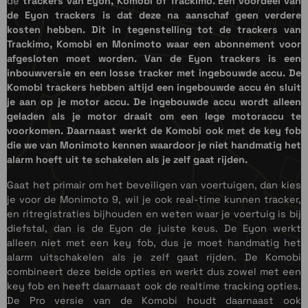
de
trackers van Eyon, Komobi of Trackimo. Een voordeel van
de Eyon trackers is dat deze na aanschaf geen verdere
kosten hebben. Dit in tegenstelling tot de trackers van
Trackimo, Komobi en Monimoto waar een abonnement voor
afgesloten moet worden. Van de Eyon trackers is een
inbouwversie en een losse tracker met ingebouwde accu. De
Komobi trackers hebben altijd een ingebouwde accu én sluit
je aan op je motor accu. De ingebouwde accu wordt alleen
geladen als je motor draait om een lege motoraccu te
voorkomen. Daarnaast werkt de Komobi ook met de key fob
die we van Monimoto kennen waardoor je niet handmatig het
alarm hoeft uit te schakelen als je zelf gaat rijden.
Gaat het primair om het beveiligen van voertuigen, dan kies
je voor de Monimoto 9, wil je ook real-time kunnen tracker,
en ritregistraties bijhouden en weten waar je voertuig is bij
diefstal, dan is de Eyon de juiste keus. De Eyon werkt
alleen niet met een key fob, dus je moet handmatig het
alarm uitschakelen als je zelf gaat rijden. De Komobi
combineert deze beide opties en werkt dus zowel met een
key fob en heeft daarnaast ook de realtime tracking opties.
De Pro versie van de Komobi houdt daarnaast ook