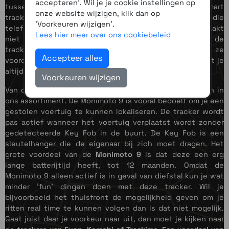
accepteren'. Wil je je cookie instellingen op
tussen Apple en Android telefoons. Wanneer een smart
onze website wijzigen, klik dan op
tracker in de buurt van een telefoon komt dan wordt via die
'Voorkeuren wijzigen'.
telefoon je locatie met het netwerk gedeeld. Het maakt
Lees hier meer over ons cookiebeleid
niet uit of die telefoon wel of niet gekoppeld is met de
tracker. Het voordeel van de smart trackers is dat ze
Accepteer alles
voordeliger zijn en een stuk compacter het nadeel is dat je
altijd afhankelijk bent van telefoons in de buurt.
Voorkeuren wijzigen
Van de GPS trackers hebben we verschillende varianten in
ons assortiment. De Monimoto 9 is vooral bedoelt om je een
gestolen voertuig te kunnen lokaliseren. De tracker wordt
pas actief wanneer het voertuig verplaatst wordt zonder
gedetecteerde Key Fob in de buurt. De Key Fob is een
sleutelhanger die de eigenaar bij zich moet dragen. Het
grote voordeel van de
Monimoto 9
is dat deze een erg
lange batterijtijd heeft, tot 12 maanden. Omdat de
Monimoto 9 alleen actief is in geval van diefstal kun je wat
minder 'fun' dingen doen met deze tracker. Wil je
bijvoorbeeld het thuisfront de mogelijkheid geven om je
ritten real time te kunnen volgen dan is dat niet mogelijk.
Gaat juist daar je voorkeur naar uit, dan moet je kijken naar