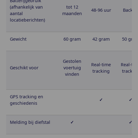
Batterijgebruik
(afhankelijk van
tot 12
48-96 uur
Backu
aantal
maanden
locatieberichten)
Gewicht
60 gram
42 gram
50 gra
Gestolen
Real-time
Real-ti
Geschikt voor
voertuig
tracking
trackin
vinden
GPS tracking en
✓
✓
geschiedenis
Melding bij diefstal
✓
✓