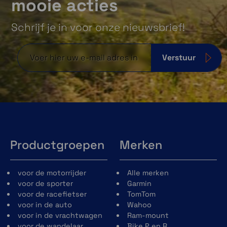
mooie acties
Schrijf je in voor onze nieuwsbrief!
Verstuur
Productgroepen
Merken
voor de motorrijder
Alle merken
voor de sporter
Garmin
voor de racefietser
TomTom
voor in de auto
Wahoo
voor in de vrachtwagen
Ram-mount
voor de wandelaar
Bike P en R