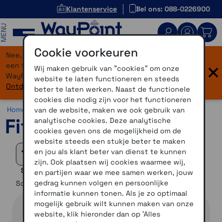
Klantenservice
Bel ons: 088-0226900
MENU
Cookie voorkeuren
Nee, je bent niet verdwaald! Onze website heeft
×
een flinke upgrade gekregen. Dezelfde vertrouwde
Wij maken gebruik van "cookies" om onze
WayPoint-service, maar dan in een modern jasje.
website te laten functioneren en steeds
Ontdek hier wat er allemaal nieuw is.
beter te laten werken. Naast de functionele
cookies die nodig zijn voor het functioneren
Home >
Overig >
Accessoires >
Fitness accessoires
van de website, maken we ook gebruik van
Fitness accessoires
analytische cookies. Deze analytische
cookies geven ons de mogelijkheid om de
website steeds een stukje beter te maken
en jou als klant beter van dienst te kunnen
Filteren
zijn. Ook plaatsen wij cookies waarmee wij,
Selectie verfijnen
en partijen waar we mee samen werken, jouw
gedrag kunnen volgen en persoonlijke
Sorteer op
informatie kunnen tonen. Als je zo optimaal
mogelijk gebruik wilt kunnen maken van onze
website, klik hieronder dan op 'Alles