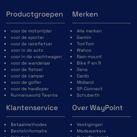
Productgroepen
Merken
voor de motorrijder
Alle merken
voor de sporter
Garmin
voor de racefietser
TomTom
voor in de auto
Wahoo
voor in de vrachtwagen
Ram-mount
voor de wandelaar
Bike P en R
voor de fietser
Sena
voor de camper
Cardo
voor de golfer
Midland
voor de hardloper
SP-Connect
Runnersworld Twente
Schuberth
Klantenservice
Over WayPoint
Betaalmethodes
Vestigingen
Bestelinformatie
Medewerkers