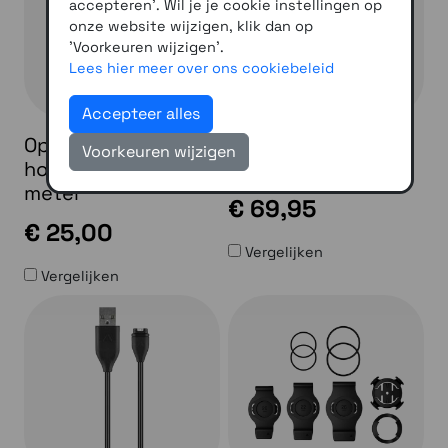
accepteren'. Wil je je cookie instellingen op
onze website wijzigen, klik dan op
'Voorkeuren wijzigen'.
Lees hier meer over ons cookiebeleid
Accepteer alles
Oplaadkabel Garmin
Running Dynamics
Voorkeuren wijzigen
horloges USB-A 0,5
Pod
meter
€ 69,95
€ 25,00
Vergelijken
Vergelijken