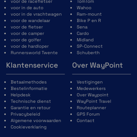
voor de racefietser
TomTom
voor in de auto
Wahoo
voor in de vrachtwagen
Ram-mount
voor de wandelaar
Bike P en R
voor de fietser
Sena
voor de camper
Cardo
voor de golfer
Midland
voor de hardloper
SP-Connect
Runnersworld Twente
Schuberth
Klantenservice
Over WayPoint
Betaalmethodes
Vestigingen
Bestelinformatie
Medewerkers
Helpdesk
Over Waypoint
Technische dienst
WayPoint Travel
Garantie en retour
Routeplanner
Privacybeleid
GPS Forum
Algemene voorwaarden
Contact
Cookieverklaring