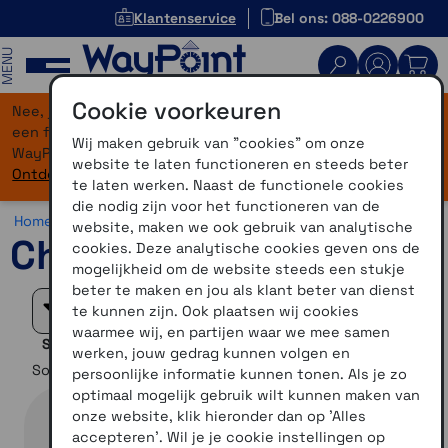
Klantenservice
Bel ons: 088-0226900
MENU
Cookie voorkeuren
Nee, je bent niet verdwaald! Onze website heeft
×
een flinke upgrade gekregen. Dezelfde vertrouwde
Wij maken gebruik van "cookies" om onze
WayPoint-service, maar dan in een modern jasje.
website te laten functioneren en steeds beter
Ontdek hier wat er allemaal nieuw is.
te laten werken. Naast de functionele cookies
die nodig zijn voor het functioneren van de
Home >
Overig >
Accessoires >
Chigee accessoires
website, maken we ook gebruik van analytische
Chigee accessoires
cookies. Deze analytische cookies geven ons de
mogelijkheid om de website steeds een stukje
beter te maken en jou als klant beter van dienst
Filteren
te kunnen zijn. Ook plaatsen wij cookies
waarmee wij, en partijen waar we mee samen
Selectie verfijnen
werken, jouw gedrag kunnen volgen en
Sorteer op
persoonlijke informatie kunnen tonen. Als je zo
optimaal mogelijk gebruik wilt kunnen maken van
onze website, klik hieronder dan op 'Alles
accepteren'. Wil je je cookie instellingen op