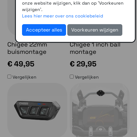
onze website wijzigen, klik dan op 'Voorkeuren
wijzigen'.
Lees hier meer over ons cookiebeleid
Accepteer alles
Voorkeuren wijzigen
Chigee 22mm
Chigee 1 inch ball
buismontage
montage
€ 49,95
€ 29,95
Vergelijken
Vergelijken