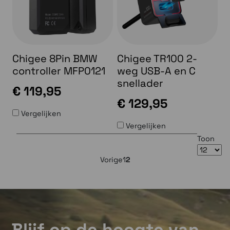
Chigee 8Pin BMW
Chigee TR100 2-
controller MFP0121
weg USB-A en C
snellader
€ 119,95
€ 129,95
Vergelijken
Vergelijken
Toon
Vorige
1
2
Blijf op de hoogte van