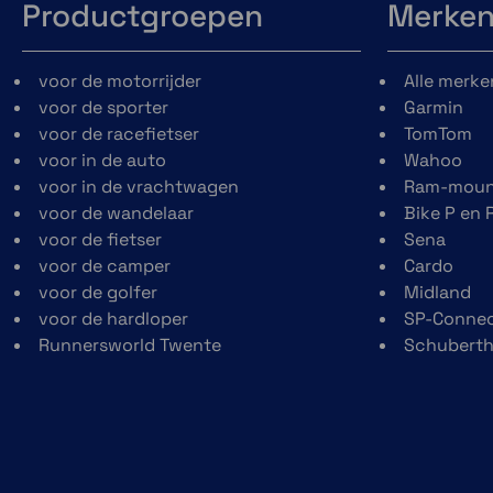
Productgroepen
Merke
voor de motorrijder
Alle merke
voor de sporter
Garmin
voor de racefietser
TomTom
voor in de auto
Wahoo
voor in de vrachtwagen
Ram-moun
voor de wandelaar
Bike P en 
voor de fietser
Sena
voor de camper
Cardo
voor de golfer
Midland
voor de hardloper
SP-Conne
Runnersworld Twente
Schubert