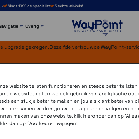
,-
Sinds 1999 de specialist
3 echte winkels!
Navigatie
Overig
nke upgrade gekregen. Dezelfde vertrouwde WayPoint-servic
onica
aar Micro USB spi
ze website te laten functioneren en steeds beter te laten
 van de website, maken we ook gebruik van analytische coo
Uittrekbaar tot 1 meter, ges
ds een stukje beter te maken en jou als klant beter van di
r we mee samen werken, jouw gedrag kunnen volgen en pers
3 winkels voor uitleg en
unnen maken van onze website, klik hieronder dan op 'Alles a
voor 16.00 uur besteld, 
 klik dan op 'Voorkeuren wijzigen'.
verzending met PostNL 
eigen reparatie- en serv