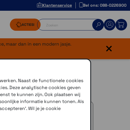
Klantenservice
Bel ons: 088-0226900
ACTIES!
×
e, maar dan in een modern jasje.
raalkabel
 werken. Naast de functionele cookies
kies. Deze analytische cookies geven
chikt voor (snel)laden
enst te kunnen zijn. Ook plaatsen wij
oonlijke informatie kunnen tonen. Als
 advies!
ccepteren'. Wil je je cookie
zelfde dag verstuurd (indien voorradig)
naar je adres of een PostNL afhaalpunt
icedienst