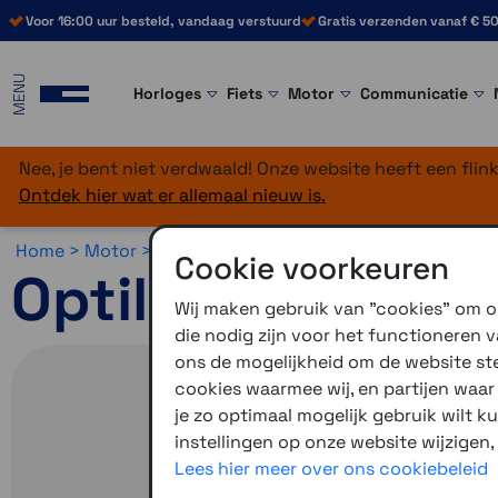
Voor 16:00 uur besteld, vandaag verstuurd
Gratis verzenden vanaf € 50
MENU
Horloges
Fiets
Motor
Communicatie
Nee, je bent niet verdwaald! Onze website heeft een fli
Ontdek hier wat er allemaal nieuw is.
Home >
Motor >
Smartphone >
Optiline >
Optiline Electr
Cookie voorkeuren
Optiline USB-A n
Wij maken gebruik van "cookies" om on
die nodig zijn voor het functioneren
ons de mogelijkheid om de website stee
cookies waarmee wij, en partijen waa
je zo optimaal mogelijk gebruik wilt k
instellingen op onze website wijzigen,
Lees hier meer over ons cookiebeleid