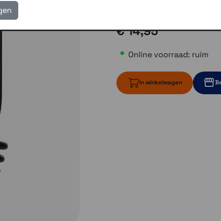
Gratis verzending vanaf
igen
€ 14,95
Online voorraad: ruim
In winkelwagen
Be
ruim op voorr
2 op vo
3 op voorraa