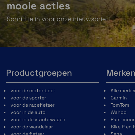
mooie acties
Schrijf je in voor onze nieuwsbrief!
Productgroepen
Merke
voor de motorrijder
Alle merke
voor de sporter
Garmin
voor de racefietser
TomTom
voor in de auto
Wahoo
voor in de vrachtwagen
Ram-moun
voor de wandelaar
Bike P en 
voor de fietser
Sena