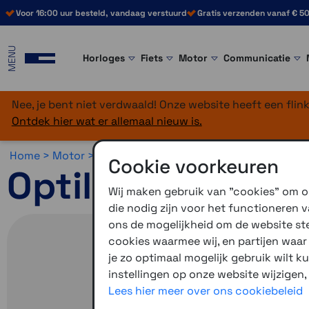
Voor 16:00 uur besteld, vandaag verstuurd
Gratis verzenden vanaf € 50
MENU
Horloges
Fiets
Motor
Communicatie
Nee, je bent niet verdwaald! Onze website heeft een fli
Ontdek hier wat er allemaal nieuw is.
Home >
Motor >
Smartphone >
Optiline >
Optiline Telef
Cookie voorkeuren
Optiline Opti-Siz
Wij maken gebruik van "cookies" om on
die nodig zijn voor het functioneren
ons de mogelijkheid om de website stee
cookies waarmee wij, en partijen waa
je zo optimaal mogelijk gebruik wilt k
instellingen op onze website wijzigen,
Lees hier meer over ons cookiebeleid