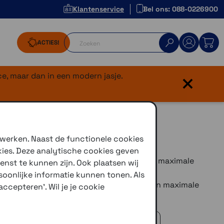
Klantenservice
Bel ons: 088-0226900
ACTIES!
×
e, maar dan in een modern jasje.
 werken. Naast de functionele cookies
kies. Deze analytische cookies geven
iversal is geschikt voor telefoons met een maximale
enst te kunnen zijn. Ook plaatsen wij
oonlijke informatie kunnen tonen. Als
niversal is geschikt voor telefoons met een maximale
ccepteren'. Wil je je cookie
 advies!