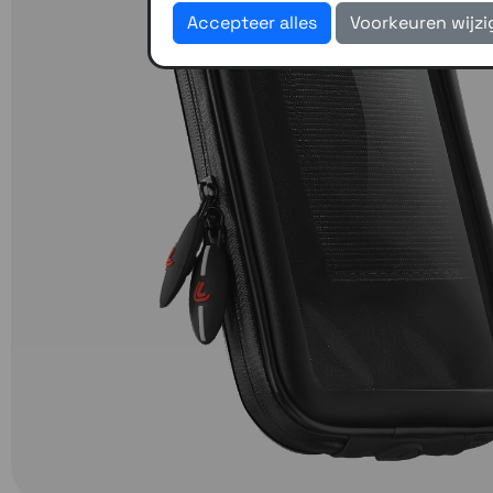
Accepteer alles
Voorkeuren wijz