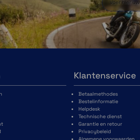
n
Klantenservice
n
Betaalmethodes
Bestelinformatie
Helpdesk
Technische dienst
t
Garantie en retour
R
Privacybeleid
Algemene voorwaarden