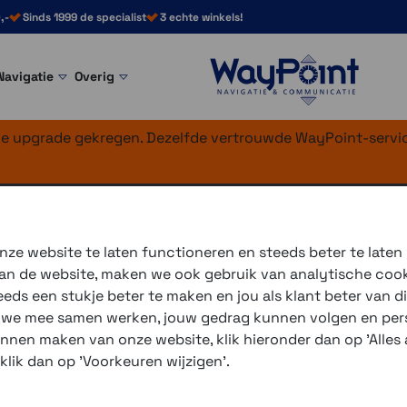
,-
Sinds 1999 de specialist
3 echte winkels!
Navigatie
Overig
nke upgrade gekregen. Dezelfde vertrouwde WayPoint-servic
oonhouders
ed-L Universeel
ze website te laten functioneren en steeds beter te laten
 van de website, maken we ook gebruik van analytische coo
De Optiline Opti-Sized L Un
ds een stukje beter te maken en jou als klant beter van di
afmeting van 80 x 155 mm.
r we mee samen werken, jouw gedrag kunnen volgen en pers
De Optiline Opti-Sized XL U
unnen maken van onze website, klik hieronder dan op 'Alles a
afmeting van 90 x 175 mm.
 klik dan op 'Voorkeuren wijzigen'.
3 winkels voor uitleg en