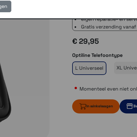
voor 16.00 uur besteld, 
igen
verzending met PostNL 
eigen reparatie- en serv
Gratis verzending vanaf
€ 29,95
Optiline Telefoontype
XL Unive
L Universeel
Momenteel even niet onl
In winkelwagen
Be
Momenteel ev