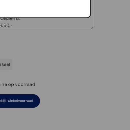
zelfde dag verstuurd (indien voorradig)
naar je adres of een PostNL afhaalpunt
icedienst
 €50,-
rseel
ine op voorraad
kijk winkelvoorraad
en niet op voorraad