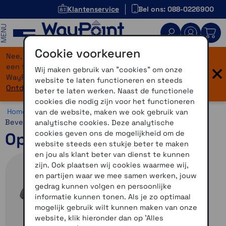
Klantenservice
Bel ons: 088-0226900
MENU
Cookie voorkeuren
Nee, je bent niet verdwaald! Onze website heeft
×
een flinke upgrade gekregen. Dezelfde vertrouwde
Wij maken gebruik van "cookies" om onze
WayPoint-service, maar dan in een modern jasje.
website te laten functioneren en steeds
Ontdek hier wat er allemaal nieuw is.
beter te laten werken. Naast de functionele
cookies die nodig zijn voor het functioneren
Home >
Motor >
Smartphone >
Optiline >
Optiline
van de website, maken we ook gebruik van
Bevestigingen
analytische cookies. Deze analytische
cookies geven ons de mogelijkheid om de
Optiline Opti-Handle
website steeds een stukje beter te maken
en jou als klant beter van dienst te kunnen
zijn. Ook plaatsen wij cookies waarmee wij,
en partijen waar we mee samen werken, jouw
gedrag kunnen volgen en persoonlijke
informatie kunnen tonen. Als je zo optimaal
mogelijk gebruik wilt kunnen maken van onze
website, klik hieronder dan op 'Alles