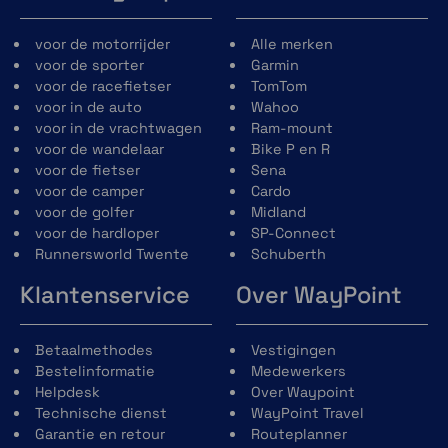
voor de motorrijder
Alle merken
voor de sporter
Garmin
voor de racefietser
TomTom
voor in de auto
Wahoo
voor in de vrachtwagen
Ram-mount
voor de wandelaar
Bike P en R
voor de fietser
Sena
voor de camper
Cardo
voor de golfer
Midland
voor de hardloper
SP-Connect
Runnersworld Twente
Schuberth
Klantenservice
Over WayPoint
Betaalmethodes
Vestigingen
Bestelinformatie
Medewerkers
Helpdesk
Over Waypoint
Technische dienst
WayPoint Travel
Garantie en retour
Routeplanner