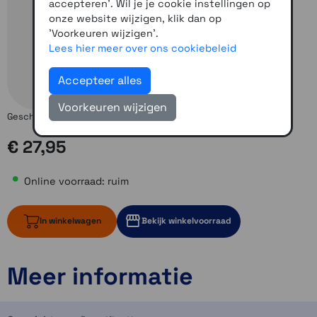
accepteren'. Wil je je cookie instellingen op
onze website wijzigen, klik dan op
'Voorkeuren wijzigen'.
Lees hier meer over ons cookiebeleid
Accepteer alles
Voorkeuren wijzigen
Geschikt voor sturen met een diameter van 16 tot 32 mm.
€ 27,95
Online voorraad: ruim
In winkelwagen
Bekijk winkelvoorraad
Meer informatie
ruim op voorraad
2 op voorraad
2 op voorraad