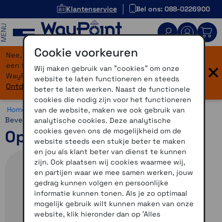
Klantenservice
Bel ons: 088-0226900
MENU
Cookie voorkeuren
Nee, je bent niet verdwaald! Onze website heeft
×
een flinke upgrade gekregen. Dezelfde vertrouwde
Wij maken gebruik van "cookies" om onze
WayPoint-service, maar dan in een modern jasje.
website te laten functioneren en steeds
Ontdek hier wat er allemaal nieuw is.
beter te laten werken. Naast de functionele
cookies die nodig zijn voor het functioneren
Home >
Motor >
Smartphone >
Optiline >
Optiline
van de website, maken we ook gebruik van
Bevestigingen
analytische cookies. Deze analytische
cookies geven ons de mogelijkheid om de
Optiline Opti-Donut Titan
website steeds een stukje beter te maken
en jou als klant beter van dienst te kunnen
zijn. Ook plaatsen wij cookies waarmee wij,
en partijen waar we mee samen werken, jouw
gedrag kunnen volgen en persoonlijke
informatie kunnen tonen. Als je zo optimaal
mogelijk gebruik wilt kunnen maken van onze
website, klik hieronder dan op 'Alles