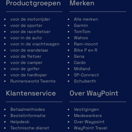
Productgroepen
Merken
voor de motorrijder
Alle merken
voor de sporter
Garmin
voor de racefietser
TomTom
voor in de auto
Wahoo
voor in de vrachtwagen
Ram-mount
voor de wandelaar
Bike P en R
voor de fietser
Sena
voor de camper
Cardo
voor de golfer
Midland
voor de hardloper
SP-Connect
Runnersworld Twente
Schuberth
Klantenservice
Over WayPoint
Betaalmethodes
Vestigingen
Bestelinformatie
Medewerkers
Helpdesk
Over Waypoint
Technische dienst
WayPoint Travel