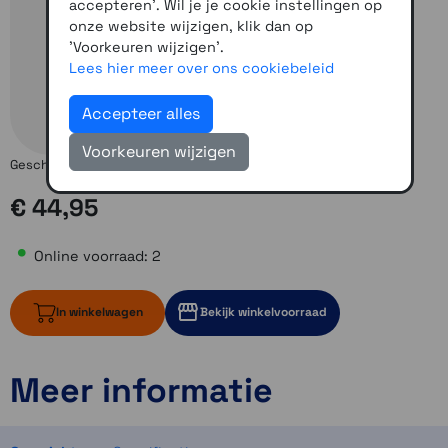
accepteren'. Wil je je cookie instellingen op
onze website wijzigen, klik dan op
'Voorkeuren wijzigen'.
Lees hier meer over ons cookiebeleid
Accepteer alles
Voorkeuren wijzigen
Geschikt voor sturen met een diameter van 22 tot 32 mm.
€ 44,95
Online voorraad: 2
In winkelwagen
Bekijk winkelvoorraad
Meer informatie
2 op voorraad
1 op voorraad
Momenteel even niet op voorraad