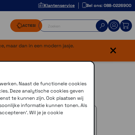
Klantenservice
Bel ons: 088-0226900
ACTIES!
×
e, maar dan in een modern jasje.
 werken. Naast de functionele cookies
kies. Deze analytische cookies geven
r de spiegel of een bout.
enst te kunnen zijn. Ook plaatsen wij
oonlijke informatie kunnen tonen. Als
 advies!
ccepteren'. Wil je je cookie
zelfde dag verstuurd (indien voorradig)
naar je adres of een PostNL afhaalpunt
icedienst