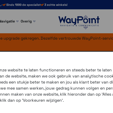
,-
Sinds 1999 de specialist
3 echte winkels!
Navigatie
Overig
nke upgrade gekregen. Dezelfde vertrouwde WayPoint-servic
tigingen
m
ze website te laten functioneren en steeds beter te laten
 van de website, maken we ook gebruik van analytische coo
Geschikt voor montage onde
ds een stukje beter te maken en jou als klant beter van di
r we mee samen werken, jouw gedrag kunnen volgen en pers
3 winkels voor uitleg en
unnen maken van onze website, klik hieronder dan op 'Alles a
voor 16.00 uur besteld, 
 klik dan op 'Voorkeuren wijzigen'.
verzending met PostNL 
eigen reparatie- en serv