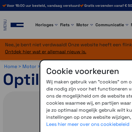
Voor 16:00 uur besteld, vandaag verstuurd
Gratis verzenden vanaf € 50
MENU
Horloges
Fiets
Motor
Communicatie
Nee, je bent niet verdwaald! Onze website heeft een fli
Ontdek hier wat er allemaal nieuw is.
Home >
Motor >
Smartphone >
Optiline >
Optiline Beves
Cookie voorkeuren
Optiline Opti-Ar
Wij maken gebruik van "cookies" om on
die nodig zijn voor het functioneren
ons de mogelijkheid om de website stee
cookies waarmee wij, en partijen waa
je zo optimaal mogelijk gebruik wilt k
instellingen op onze website wijzigen,
Lees hier meer over ons cookiebeleid