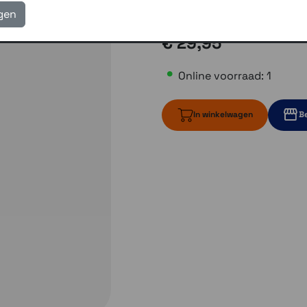
Gratis verzending vanaf
igen
€ 29,95
Online voorraad: 1
In winkelwagen
Be
1 op voorraad
1 op voo
Momenteel e