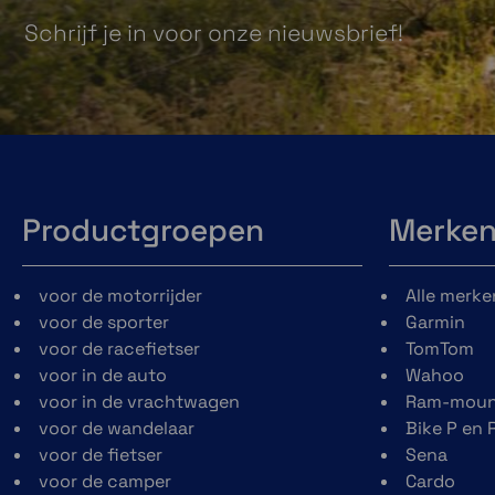
Schrijf je in voor onze nieuwsbrief!
Productgroepen
Merke
voor de motorrijder
Alle merke
voor de sporter
Garmin
voor de racefietser
TomTom
voor in de auto
Wahoo
voor in de vrachtwagen
Ram-moun
voor de wandelaar
Bike P en 
voor de fietser
Sena
voor de camper
Cardo