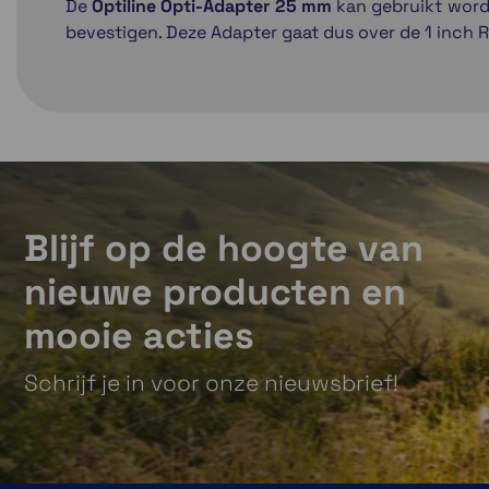
De
Optiline Opti-Adapter 25 mm
kan gebruikt worde
bevestigen. Deze Adapter gaat dus over de 1 inch R
Blijf op de hoogte van
nieuwe producten en
mooie acties
Schrijf je in voor onze nieuwsbrief!