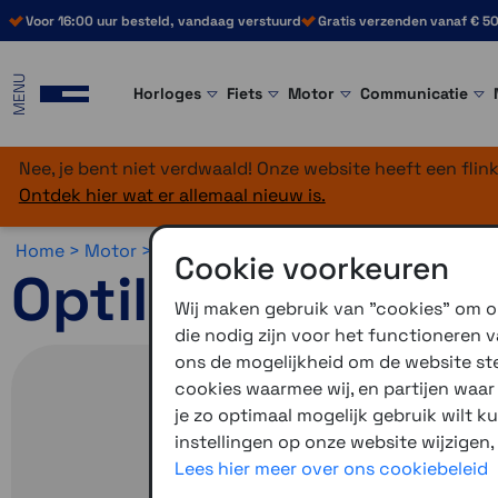
Voor 16:00 uur besteld, vandaag verstuurd
Gratis verzenden vanaf € 50
MENU
Horloges
Fiets
Motor
Communicatie
Nee, je bent niet verdwaald! Onze website heeft een fli
Ontdek hier wat er allemaal nieuw is.
Home >
Motor >
Smartphone >
Optiline >
Optiline Beves
Cookie voorkeuren
Optiline Opti-Ad
Wij maken gebruik van "cookies" om on
die nodig zijn voor het functioneren
ons de mogelijkheid om de website stee
cookies waarmee wij, en partijen waa
je zo optimaal mogelijk gebruik wilt k
instellingen op onze website wijzigen,
Lees hier meer over ons cookiebeleid