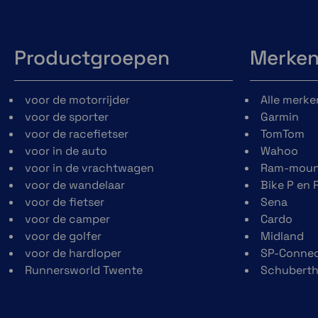
Productgroepen
Merke
voor de motorrijder
Alle merke
voor de sporter
Garmin
voor de racefietser
TomTom
voor in de auto
Wahoo
voor in de vrachtwagen
Ram-moun
voor de wandelaar
Bike P en 
voor de fietser
Sena
voor de camper
Cardo
voor de golfer
Midland
voor de hardloper
SP-Conne
Runnersworld Twente
Schubert