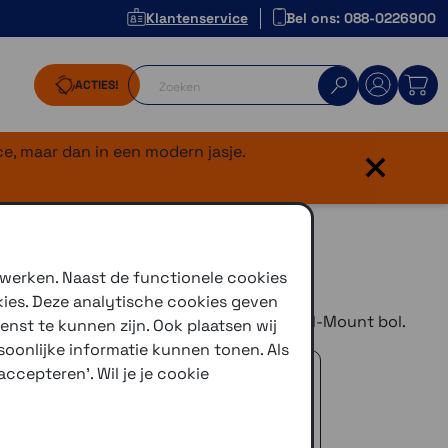
Klantenservice
Bel ons: 088-0226900
ACTIES!
×
e, maar dan in een modern jasje.
 werken. Naast de functionele cookies
kies. Deze analytische cookies geven
n Optiline bevestiging plaaten op een RAM-Mount bol.
enst te kunnen zijn. Ook plaatsen wij
oonlijke informatie kunnen tonen. Als
 advies!
ccepteren'. Wil je je cookie
zelfde dag verstuurd (indien voorradig)
naar je adres of een PostNL afhaalpunt
icedienst