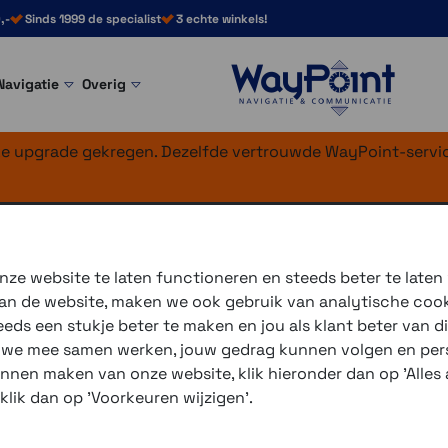
,-
Sinds 1999 de specialist
3 echte winkels!
Navigatie
Overig
nke upgrade gekregen. Dezelfde vertrouwde WayPoint-servic
tigingen
apter 25 mm
ze website te laten functioneren en steeds beter te laten
 van de website, maken we ook gebruik van analytische coo
Met deze adapter kun je ee
ds een stukje beter te maken en jou als klant beter van di
r we mee samen werken, jouw gedrag kunnen volgen en pers
3 winkels voor uitleg en
unnen maken van onze website, klik hieronder dan op 'Alles a
voor 16.00 uur besteld, 
 klik dan op 'Voorkeuren wijzigen'.
verzending met PostNL 
eigen reparatie- en serv