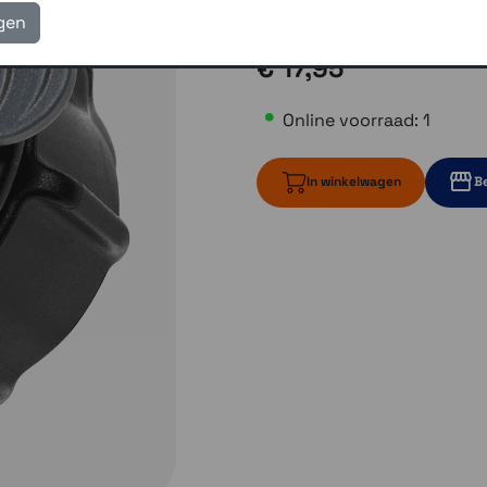
Gratis verzending vanaf
igen
€ 17,95
Online voorraad: 1
In winkelwagen
Be
1 op voorraad
1 op voo
1 op voorraa