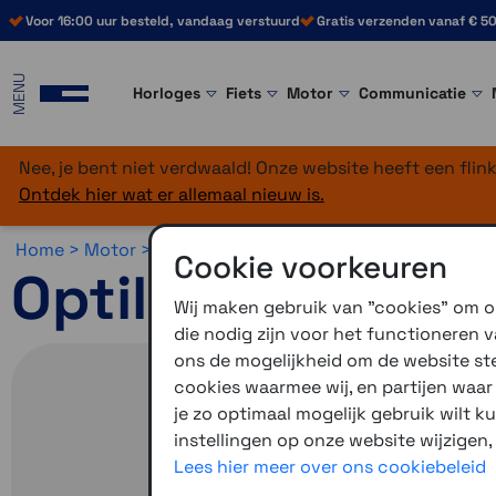
Voor 16:00 uur besteld, vandaag verstuurd
Gratis verzenden vanaf € 50
MENU
Horloges
Fiets
Motor
Communicatie
Nee, je bent niet verdwaald! Onze website heeft een fli
Ontdek hier wat er allemaal nieuw is.
Home >
Motor >
Smartphone >
Optiline >
Optiline Telef
Cookie voorkeuren
Optiline Mag Ca
Wij maken gebruik van "cookies" om on
die nodig zijn voor het functioneren
ons de mogelijkheid om de website stee
cookies waarmee wij, en partijen waa
je zo optimaal mogelijk gebruik wilt k
instellingen op onze website wijzigen,
Lees hier meer over ons cookiebeleid