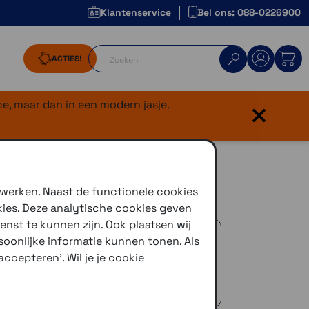
Klantenservice
Bel ons: 088-0226900
ACTIES!
×
e, maar dan in een modern jasje.
Max
 werken. Naast de functionele cookies
kies. Deze analytische cookies geven
enst te kunnen zijn. Ook plaatsen wij
 advies!
oonlijke informatie kunnen tonen. Als
zelfde dag verstuurd (indien voorradig)
ccepteren'. Wil je je cookie
naar je adres of een PostNL afhaalpunt
icedienst
 €50,-