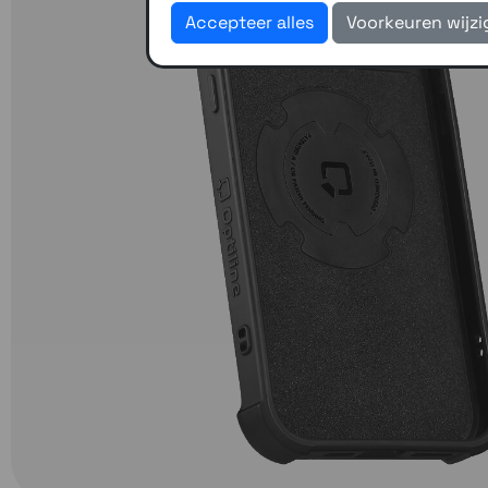
Accepteer alles
Voorkeuren wijz