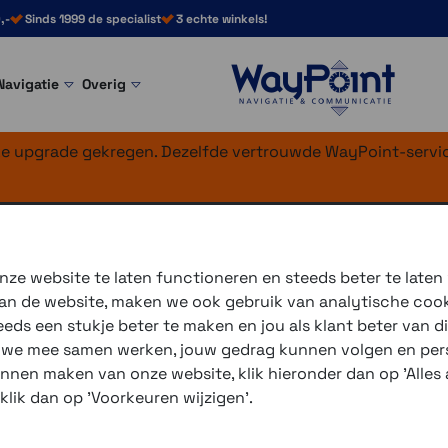
,-
Sinds 1999 de specialist
3 echte winkels!
Navigatie
Overig
nke upgrade gekregen. Dezelfde vertrouwde WayPoint-servic
oonhouders
se-iPhone 14 Pro 
ze website te laten functioneren en steeds beter te laten
 van de website, maken we ook gebruik van analytische coo
ds een stukje beter te maken en jou als klant beter van di
3 winkels voor uitleg en
r we mee samen werken, jouw gedrag kunnen volgen en pers
voor 16.00 uur besteld, 
unnen maken van onze website, klik hieronder dan op 'Alles a
verzending met PostNL 
 klik dan op 'Voorkeuren wijzigen'.
eigen reparatie- en serv
Gratis verzending vanaf