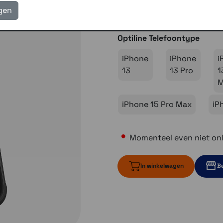
igen
€ 39,95
Optiline Telefoontype
iPhone
iPhone
i
13
13 Pro
1
iPhone 15 Pro Max
iP
Momenteel even niet onl
In winkelwagen
Be
Momenteel ev
Momente