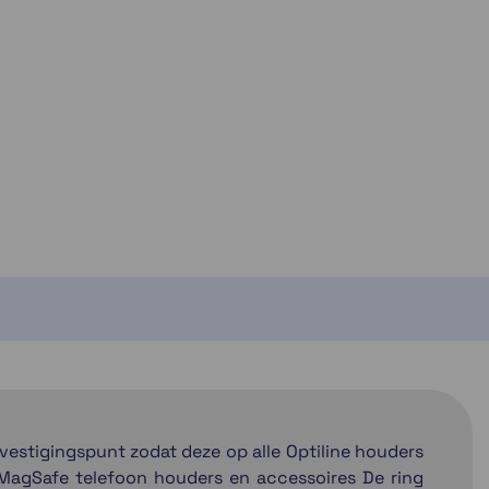
ven niet op voorraad
estigingspunt zodat deze op alle Optiline houders
MagSafe telefoon houders en accessoires De ring