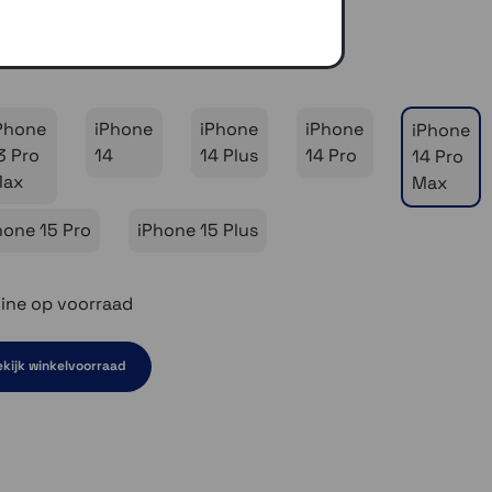
Phone
iPhone
iPhone
iPhone
iPhone
3 Pro
14
14 Plus
14 Pro
14 Pro
Max
Max
hone 15 Pro
iPhone 15 Plus
ine op voorraad
kijk winkelvoorraad
en niet op voorraad
el even niet op voorraad