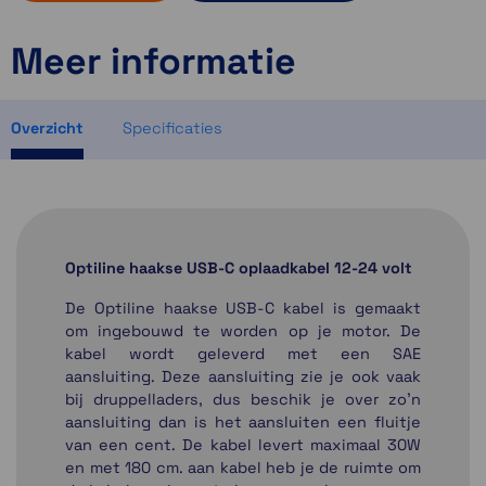
Meer informatie
Momenteel even niet op voorraad
Momenteel even niet op voorraad
Momenteel even niet op voorraad
Overzicht
Specificaties
Optiline haakse USB-C oplaadkabel 12-24 volt
De Optiline haakse USB-C kabel is gemaakt
om ingebouwd te worden op je motor. De
kabel wordt geleverd met een SAE
aansluiting. Deze aansluiting zie je ook vaak
bij druppelladers, dus beschik je over zo'n
aansluiting dan is het aansluiten een fluitje
van een cent. De kabel levert maximaal 30W
en met 180 cm. aan kabel heb je de ruimte om