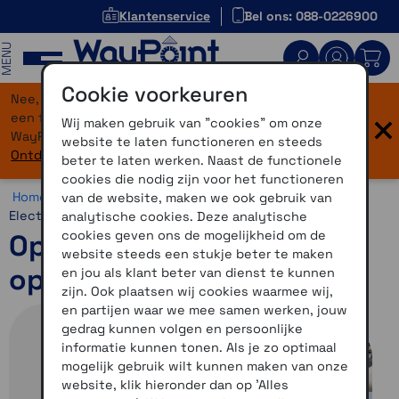
Klantenservice
Bel ons: 088-0226900
MENU
Cookie voorkeuren
Nee, je bent niet verdwaald! Onze website heeft
×
een flinke upgrade gekregen. Dezelfde vertrouwde
Wij maken gebruik van "cookies" om onze
WayPoint-service, maar dan in een modern jasje.
website te laten functioneren en steeds
Ontdek hier wat er allemaal nieuw is.
beter te laten werken. Naast de functionele
cookies die nodig zijn voor het functioneren
Home >
Motor >
Smartphone >
Optiline >
Optiline
van de website, maken we ook gebruik van
Electronica
analytische cookies. Deze analytische
cookies geven ons de mogelijkheid om de
Optiline haakse USB-C
website steeds een stukje beter te maken
oplaadkabel
en jou als klant beter van dienst te kunnen
zijn. Ook plaatsen wij cookies waarmee wij,
en partijen waar we mee samen werken, jouw
gedrag kunnen volgen en persoonlijke
informatie kunnen tonen. Als je zo optimaal
mogelijk gebruik wilt kunnen maken van onze
website, klik hieronder dan op 'Alles