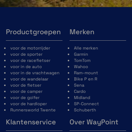
Productgroepen
Merken
voor de motorrijder
Alle merken
voor de sporter
Garmin
voor de racefietser
TomTom
voor in de auto
Wahoo
voor in de vrachtwagen
Ram-mount
voor de wandelaar
Bike P en R
voor de fietser
Sena
voor de camper
Cardo
voor de golfer
Midland
voor de hardloper
SP-Connect
Runnersworld Twente
Schuberth
Klantenservice
Over WayPoint