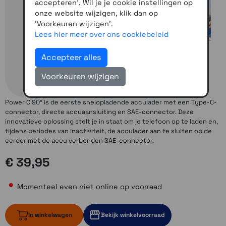
accepteren'. Wil je je cookie instellingen op
onze website wijzigen, klik dan op
'Voorkeuren wijzigen'.
Lees hier meer over ons cookiebeleid
Accepteer alles
Voorkeuren wijzigen
Power C 90° is de eerste snelopladende acculader met een Type-C-
connector, directe accuaansluiting en SAE-connector. Deze
innovatieve oplossing stelt je in staat om je telefoon op te laden en,
tijdens periodes van inactiviteit, de acculader aan te sluiten op de
eerder met de accu verbonden SAE-connector.
€ 39,95
Momenteel even niet online op voorraad
In winkelwagen
Bekijk winkelvoorraad