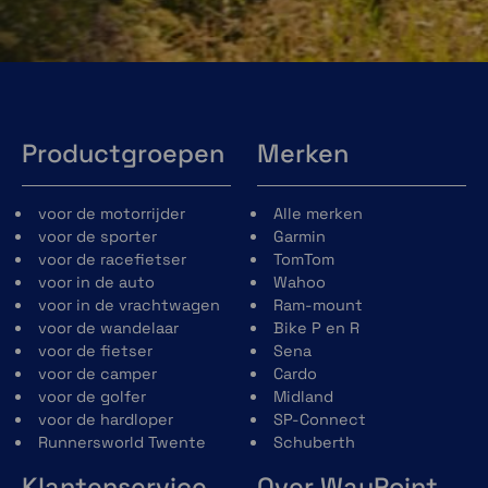
Productgroepen
Merken
voor de motorrijder
Alle merken
voor de sporter
Garmin
voor de racefietser
TomTom
voor in de auto
Wahoo
voor in de vrachtwagen
Ram-mount
voor de wandelaar
Bike P en R
TopoActive
voor de fietser
Sena
voor de camper
Cardo
voor de golfer
Midland
voor de hardloper
SP-Connect
Runnersworld Twente
Schuberth
Klantenservice
Over WayPoint