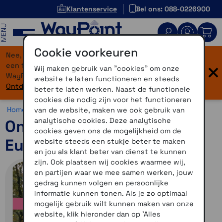
Klantenservice
Bel ons: 088-0226900
MENU
Cookie voorkeuren
Nee, je bent niet verdwaald! Onze website heeft
×
een flinke upgrade gekregen. Dezelfde vertrouwde
Wij maken gebruik van "cookies" om onze
WayPoint-service, maar dan in een modern jasje.
website te laten functioneren en steeds
Ontdek hier wat er allemaal nieuw is.
beter te laten werken. Naast de functionele
cookies die nodig zijn voor het functioneren
Home >
Navigatie >
Kaartmateriaal >
Topokaarten
van de website, maken we ook gebruik van
analytische cookies. Deze analytische
OnRoute TopoActive
cookies geven ons de mogelijkheid om de
Europa + uitbreiding
website steeds een stukje beter te maken
en jou als klant beter van dienst te kunnen
zijn. Ook plaatsen wij cookies waarmee wij,
en partijen waar we mee samen werken, jouw
gedrag kunnen volgen en persoonlijke
informatie kunnen tonen. Als je zo optimaal
mogelijk gebruik wilt kunnen maken van onze
website, klik hieronder dan op 'Alles