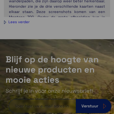
wandelpaden, die zijn daarop weer beter herkenbaar.
Hieronder zie je de drie verschillende kaarten naast
elkaar staan. Deze screenshots komen van een
Montana 700. Onder de grote afbeelding kun je
Lees verder
wisselen van kaart.
Freizeikarte
Blijf op de hoogte van
nieuwe producten en
mooie acties
Schrijf je in voor onze nieuwsbrief!
Verstuur