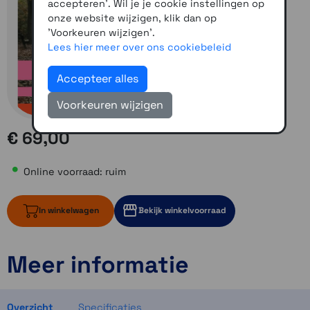
accepteren'. Wil je je cookie instellingen op
onze website wijzigen, klik dan op
'Voorkeuren wijzigen'.
Lees hier meer over ons cookiebeleid
Accepteer alles
Voorkeuren wijzigen
€ 69,00
Online voorraad: ruim
In winkelwagen
Bekijk winkelvoorraad
Meer informatie
ruim op voorraad
1 op voorraad
1 op voorraad
Overzicht
Specificaties