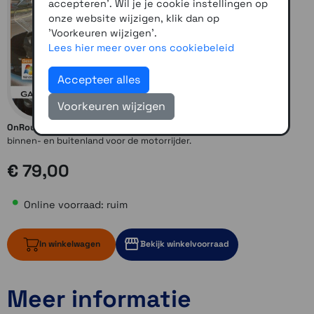
accepteren'. Wil je je cookie instellingen op
onze website wijzigen, klik dan op
'Voorkeuren wijzigen'.
Lees hier meer over ons cookiebeleid
Accepteer alles
Voorkeuren wijzigen
OnRoute Select 1001 motorroutes
is een verzameling routes in
binnen- en buitenland voor de motorrijder.
€ 79,00
Online voorraad: ruim
In winkelwagen
Bekijk winkelvoorraad
Meer informatie
ruim op voorraad
ruim op voorraad