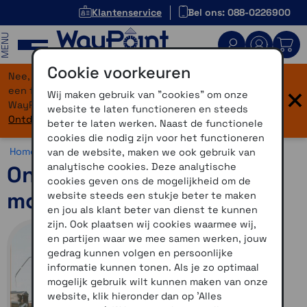
Klantenservice
Bel ons: 088-0226900
MENU
Cookie voorkeuren
Nee, je bent niet verdwaald! Onze website heeft
×
een flinke upgrade gekregen. Dezelfde vertrouwde
Wij maken gebruik van "cookies" om onze
WayPoint-service, maar dan in een modern jasje.
website te laten functioneren en steeds
Ontdek hier wat er allemaal nieuw is.
beter te laten werken. Naast de functionele
cookies die nodig zijn voor het functioneren
Home >
Motor >
Overig >
OnRoute
van de website, maken we ook gebruik van
analytische cookies. Deze analytische
OnRoute Select 1001
cookies geven ons de mogelijkheid om de
motorroutes
website steeds een stukje beter te maken
en jou als klant beter van dienst te kunnen
zijn. Ook plaatsen wij cookies waarmee wij,
en partijen waar we mee samen werken, jouw
gedrag kunnen volgen en persoonlijke
informatie kunnen tonen. Als je zo optimaal
mogelijk gebruik wilt kunnen maken van onze
website, klik hieronder dan op 'Alles