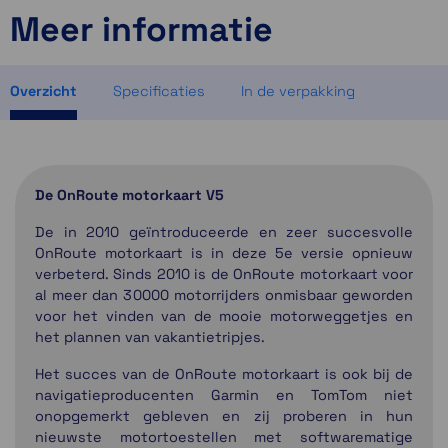
Meer informatie
ruim op voorraad
ruim op voorraad
ruim op voorraad
Overzicht
Specificaties
In de verpakking
De OnRoute motorkaart V5
De in 2010 geïntroduceerde en zeer succesvolle
OnRoute motorkaart is in deze 5e versie opnieuw
verbeterd. Sinds 2010 is de OnRoute motorkaart voor
al meer dan 30000 motorrijders onmisbaar geworden
voor het vinden van de mooie motorweggetjes en
het plannen van vakantietripjes.
Het succes van de OnRoute motorkaart is ook bij de
navigatieproducenten Garmin en TomTom niet
onopgemerkt gebleven en zij proberen in hun
nieuwste motortoestellen met softwarematige