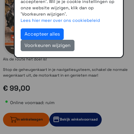
accepteren'. Wil je je cookie instellingen op
onze website wijzigen, klik dan op
'Voorkeuren wijzigen'.
Lees hier meer over ons cookiebeleid
Accepteer alles
Voorkeuren wijzigen
Als de route het doel is!
Stop de geheugenkaart in je navigatiesysteem, schakel de normale
wegenkaart uit, de motorkaart in en genieten maar!
€ 99,00
Online voorraad: ruim
In winkelwagen
Bekijk winkelvoorraad