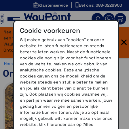
Klantenservice
Bel ons: 088-0226900
MENU
Cookie voorkeuren
Nee, je bent niet verdwaald! Onze website heeft
×
een flinke upgrade gekregen. Dezelfde vertrouwde
Wij maken gebruik van "cookies" om onze
WayPoint-service, maar dan in een modern jasje.
website te laten functioneren en steeds
Ontdek hier wat er allemaal nieuw is.
beter te laten werken. Naast de functionele
cookies die nodig zijn voor het functioneren
Home >
Motor >
Overig >
OnRoute
van de website, maken we ook gebruik van
analytische cookies. Deze analytische
OnRoute Motorkaart V5
cookies geven ons de mogelijkheid om de
website steeds een stukje beter te maken
en jou als klant beter van dienst te kunnen
zijn. Ook plaatsen wij cookies waarmee wij,
en partijen waar we mee samen werken, jouw
gedrag kunnen volgen en persoonlijke
informatie kunnen tonen. Als je zo optimaal
mogelijk gebruik wilt kunnen maken van onze
website, klik hieronder dan op 'Alles