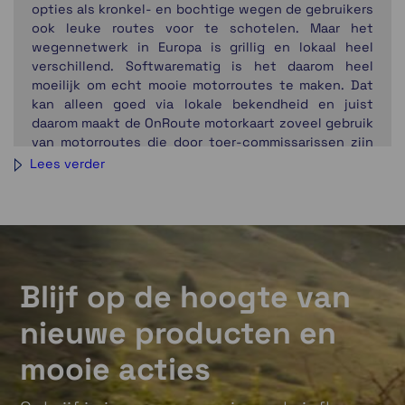
opties als kronkel- en bochtige wegen de gebruikers
ook leuke routes voor te schotelen. Maar het
wegennetwerk in Europa is grillig en lokaal heel
verschillend. Softwarematig is het daarom heel
moeilijk om echt mooie motorroutes te maken. Dat
kan alleen goed via lokale bekendheid en juist
daarom maakt de OnRoute motorkaart zoveel gebruik
van motorroutes die door toer-commissarissen zijn
gemaakt.
Lees verder
De Onroute Motorkaart V5 wordt in een West-Europa
uitvoering aangeboden.
De OnRoute Motorkaart is geschikt voor alle
Garmin
GPS toestellen en wordt aangeboden op (micro)SD.
Vanaf de Zumo XT2 en nieuwer merken we dat de
Blijf op de hoogte van
motorkaart niet goed functioneert, het toestel kan
nieuwe producten en
niet altijd een route berekenen en het toestel kan er
traag door worden. Dit probleem is ontstaan na
mooie acties
verschillende updates van Garmin voor de Zumo XT2.
Onder andere de vele verschillende routeringsopties
en kaartlagen van de XT2 (en nieuwere modellen)