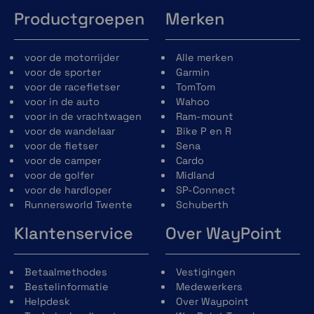
Productgroepen
Merken
voor de motorrijder
Alle merken
voor de sporter
Garmin
voor de racefietser
TomTom
voor in de auto
Wahoo
voor in de vrachtwagen
Ram-mount
voor de wandelaar
Bike P en R
voor de fietser
Sena
voor de camper
Cardo
voor de golfer
Midland
voor de hardloper
SP-Connect
Runnersworld Twente
Schuberth
Klantenservice
Over WayPoint
Betaalmethodes
Vestigingen
Bestelinformatie
Medewerkers
Helpdesk
Over Waypoint