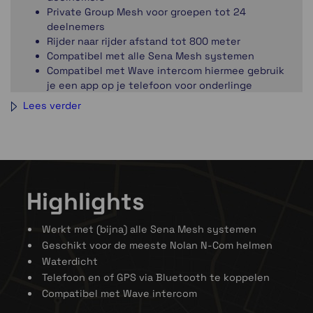
Private Group Mesh voor groepen tot 24
deelnemers
Rijder naar rijder afstand tot 800 meter
Compatibel met alle Sena Mesh systemen
Compatibel met Wave intercom hiermee gebruik
je een app op je telefoon voor onderlinge
verbinding. Hiermee is het mogelijk om met
Lees verder
andere systemen en niet mesh systemen te
communiceren
Telefoon
Mogelijkeid tot het koppelen van 2 apparaten (2
Highlights
telefoons, of 1 telefoon en 1 gps apparaat)
Speed Dial, programmeer 3 nummers om
makkelijk te kunnen bellen
Werkt met (bijna) alle Sena Mesh systemen
Compatibel met de N-Com Easyset App
Geschikt voor de meeste Nolan N-Com helmen
Waterdicht
Multimedia
Telefoon en of GPS via Bluetooth te koppelen
Luister en dele muziek van je telefoon via
Compatibel met Wave intercom
Bluetooth