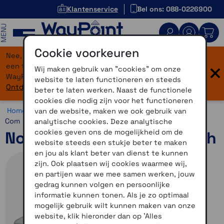
Klantenservice
Bel ons: 088-0226900
MENU
Cookie voorkeuren
Nee, je bent niet verdwaald! Onze website heeft
×
een flinke upgrade gekregen. Dezelfde vertrouwde
Wij maken gebruik van "cookies" om onze
WayPoint-service, maar dan in een modern jasje.
website te laten functioneren en steeds
Ontdek hier wat er allemaal nieuw is.
beter te laten werken. Naast de functionele
cookies die nodig zijn voor het functioneren
Home >
Communicatie >
Motorcommunicatie >
Nolan N-
van de website, maken we ook gebruik van
Com
analytische cookies. Deze analytische
cookies geven ons de mogelijkheid om de
Nolan N-Com by Sena Mesh
website steeds een stukje beter te maken
en jou als klant beter van dienst te kunnen
zijn. Ook plaatsen wij cookies waarmee wij,
en partijen waar we mee samen werken, jouw
gedrag kunnen volgen en persoonlijke
informatie kunnen tonen. Als je zo optimaal
mogelijk gebruik wilt kunnen maken van onze
website, klik hieronder dan op 'Alles