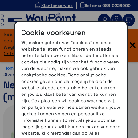
Klantenservice
Bel ons: 088-0226900
MENU
Cookie voorkeuren
Nee, je bent niet verdwaald! Onze website heeft
×
een flinke upgrade gekregen. Dezelfde vertrouwde
Wij maken gebruik van "cookies" om onze
WayPoint-service, maar dan in een modern jasje.
website te laten functioneren en steeds
Ontdek hier wat er allemaal nieuw is.
beter te laten werken. Naast de functionele
cookies die nodig zijn voor het functioneren
Home >
Overig >
WayPoint Running Outlet >
Schoenen >
van de website, maken we ook gebruik van
Diversen
analytische cookies. Deze analytische
cookies geven ons de mogelijkheid om de
New Balance W860E12
website steeds een stukje beter te maken
(maat 41)
en jou als klant beter van dienst te kunnen
zijn. Ook plaatsen wij cookies waarmee wij,
en partijen waar we mee samen werken, jouw
gedrag kunnen volgen en persoonlijke
informatie kunnen tonen. Als je zo optimaal
mogelijk gebruik wilt kunnen maken van onze
website, klik hieronder dan op 'Alles