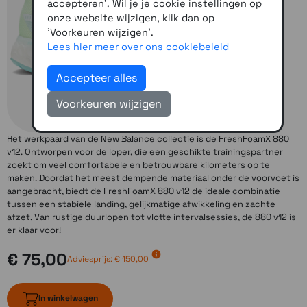
accepteren'. Wil je je cookie instellingen op
onze website wijzigen, klik dan op
'Voorkeuren wijzigen'.
Lees hier meer over ons cookiebeleid
Accepteer alles
Voorkeuren wijzigen
Het werkpaard van de New Balance collectie is de FreshFoamX 880
v12. Ontworpen voor de loper, die een geschikte trainingspartner
zoekt om veel comfortabele en betrouwbare kilometers op te
maken. Doordat het meest dempende materiaal onder de voorvoet is
aangebracht, biedt de FreshFoamX 880 v12 de ideale combinatie
tussen een stabiele landing, gelijkmatige afwikkeling en zachte
afzet. Van rustige duurlopen tot vlotte intervalsessies, de 880 v12 is
er klaar voor!
€ 75,00
Adviesprijs:
€ 150,00
In winkelwagen