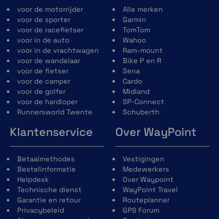
voor de motorrijder
Alle merken
voor de sporter
Garmin
voor de racefietser
TomTom
voor in de auto
Wahoo
voor in de vrachtwagen
Ram-mount
voor de wandelaar
Bike P en R
voor de fietser
Sena
voor de camper
Cardo
voor de golfer
Midland
voor de hardloper
SP-Connect
Runnersworld Twente
Schuberth
Klantenservice
Over WayPoint
Betaalmethodes
Vestigingen
Bestelinformatie
Medewerkers
Helpdesk
Over Waypoint
Technische dienst
WayPoint Travel
Garantie en retour
Routeplanner
Privacybeleid
GPS Forum