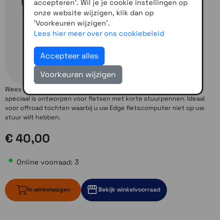
accepteren'. Wil je je cookie instellingen op
onze website wijzigen, klik dan op
'Voorkeuren wijzigen'.
Lees hier meer over ons cookiebeleid
Accepteer alles
Voorkeuren wijzigen
Wees voorbereid op elk terrein met deze mountainbikesteun die
speciaal is ontworpen voor fietsen met korte stuurpennen. Ideaal
voor offroad tochten waarbij u uw Edge fietscomputer niet op uw
stuur wilt hebben.
€ 40,00
Online voorraad: 3
In winkelwagen
Bekijk winkelvoorraad