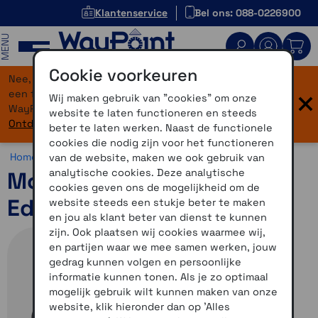
Klantenservice
Bel ons: 088-0226900
MENU
Cookie voorkeuren
Nee, je bent niet verdwaald! Onze website heeft
×
een flinke upgrade gekregen. Dezelfde vertrouwde
Wij maken gebruik van "cookies" om onze
WayPoint-service, maar dan in een modern jasje.
website te laten functioneren en steeds
Ontdek hier wat er allemaal nieuw is.
beter te laten werken. Naast de functionele
cookies die nodig zijn voor het functioneren
Home >
Accessoires >
Overig >
Edge accessoires
van de website, maken we ook gebruik van
analytische cookies. Deze analytische
Mountainbikebevestiging
cookies geven ons de mogelijkheid om de
Edge
website steeds een stukje beter te maken
en jou als klant beter van dienst te kunnen
zijn. Ook plaatsen wij cookies waarmee wij,
en partijen waar we mee samen werken, jouw
gedrag kunnen volgen en persoonlijke
informatie kunnen tonen. Als je zo optimaal
mogelijk gebruik wilt kunnen maken van onze
website, klik hieronder dan op 'Alles