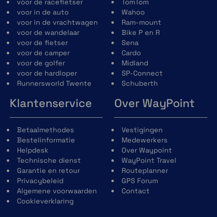
voor de racefietser
TomTom
voor in de auto
Wahoo
voor in de vrachtwagen
Ram-mount
voor de wandelaar
Bike P en R
voor de fietser
Sena
voor de camper
Cardo
voor de golfer
Midland
voor de hardloper
SP-Connect
Runnersworld Twente
Schuberth
Klantenservice
Over WayPoint
Betaalmethodes
Vestigingen
Bestelinformatie
Medewerkers
Helpdesk
Over Waypoint
Technische dienst
WayPoint Travel
Garantie en retour
Routeplanner
Privacybeleid
GPS Forum
Algemene voorwaarden
Contact
Cookieverklaring