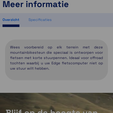
Meer informatie
3 op voorraad
1 op voorraad
1 op voorraad
Overzicht
Specificaties
Wees voorbereid op elk terrein met deze
mountainbikesteun die speciaal is ontworpen voor
fietsen met korte stuurpennen. Ideaal voor offroad
tochten waarbij u uw Edge fietscomputer niet op
uw stuur wilt hebben.
Blijf op de hoogte van