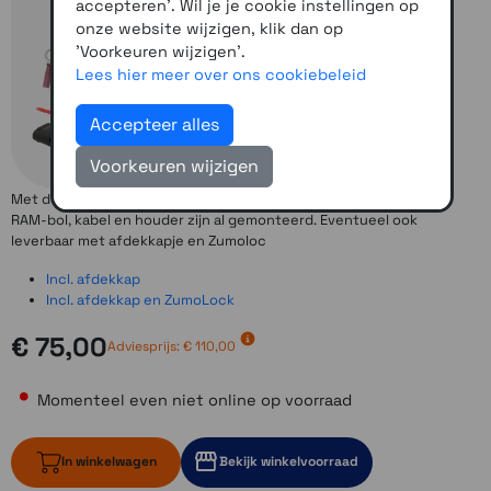
accepteren'. Wil je je cookie instellingen op
onze website wijzigen, klik dan op
'Voorkeuren wijzigen'.
Lees hier meer over ons cookiebeleid
Accepteer alles
Voorkeuren wijzigen
Met deze set monteeer je de Zumo XT2 op een tweede motor. De
RAM-bol, kabel en houder zijn al gemonteerd. Eventueel ook
leverbaar met afdekkapje en Zumoloc
Incl. afdekkap
Incl. afdekkap en ZumoLock
€ 75,00
Adviesprijs:
€ 110,00
Momenteel even niet online op voorraad
In winkelwagen
Bekijk winkelvoorraad