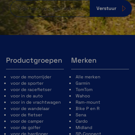
Verstuur
Productgroepen
Merken
voor de motorrijder
Alle merken
voor de sporter
Garmin
voor de racefietser
TomTom
voor in de auto
Wahoo
voor in de vrachtwagen
Ram-mount
voor de wandelaar
Bike P en R
voor de fietser
Sena
voor de camper
Cardo
voor de golfer
Midland
voor de hardloper
SP-Connect