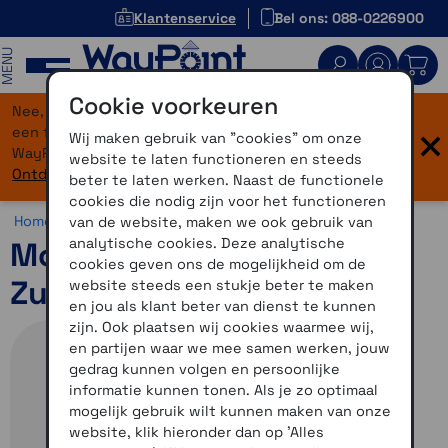
Klantenservice
Bel ons: 088-0226900
MENU
Cookie voorkeuren
Nee, je bent niet verdwaald! Onze website heeft
×
een flinke upgrade gekregen. Dezelfde vertrouwde
Wij maken gebruik van "cookies" om onze
WayPoint-service, maar dan in een modern jasje.
website te laten functioneren en steeds
Ontdek hier wat er allemaal nieuw is.
beter te laten werken. Naast de functionele
cookies die nodig zijn voor het functioneren
Home >
Accessoires >
Overig >
Motor accessoires
van de website, maken we ook gebruik van
analytische cookies. Deze analytische
Motorfiets montageset
cookies geven ons de mogelijkheid om de
Zumo XT2 gemonteerd
website steeds een stukje beter te maken
en jou als klant beter van dienst te kunnen
zijn. Ook plaatsen wij cookies waarmee wij,
en partijen waar we mee samen werken, jouw
gedrag kunnen volgen en persoonlijke
informatie kunnen tonen. Als je zo optimaal
mogelijk gebruik wilt kunnen maken van onze
website, klik hieronder dan op 'Alles