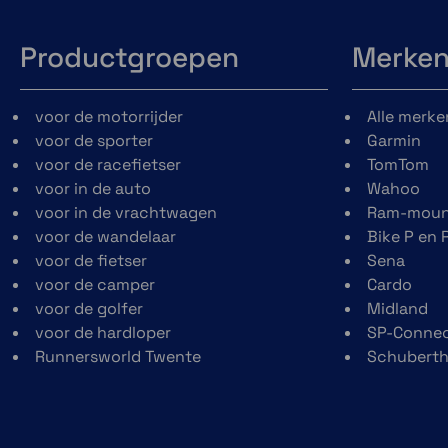
Productgroepen
Merke
voor de motorrijder
Alle merke
voor de sporter
Garmin
voor de racefietser
TomTom
voor in de auto
Wahoo
voor in de vrachtwagen
Ram-moun
voor de wandelaar
Bike P en 
voor de fietser
Sena
voor de camper
Cardo
voor de golfer
Midland
voor de hardloper
SP-Conne
Runnersworld Twente
Schubert