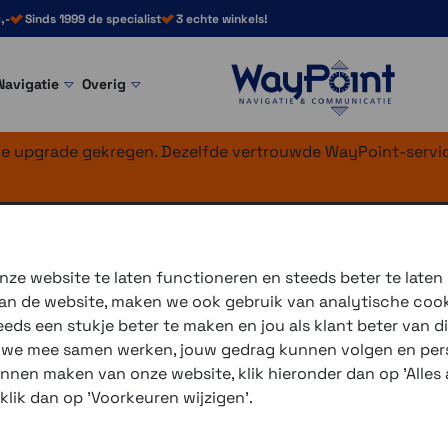
,-
Sinds 1999 de specialist
3 echte winkels!
Navigatie
Overig
nke upgrade gekregen. Dezelfde vertrouwde WayPoint-servic
 Overig
ig
ze website te laten functioneren en steeds beter te laten
 van de website, maken we ook gebruik van analytische coo
ds een stukje beter te maken en jou als klant beter van di
ommige zijn bruikbaar met zowel SPC als SPC+ hoesjes. We
r we mee samen werken, jouw gedrag kunnen volgen en pers
n, kan het verstandig zijn om daar voor te kiezen.
unnen maken van onze website, klik hieronder dan op 'Alles a
 klik dan op 'Voorkeuren wijzigen'.