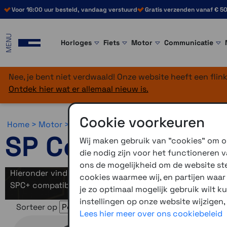
Voor 16:00 uur besteld, vandaag verstuurd
Gratis verzenden vanaf € 50
MENU
Horloges
Fiets
Motor
Communicatie
Nee, je bent niet verdwaald! Onze website heeft een fli
Ontdek hier wat er allemaal nieuw is.
Cookie voorkeuren
Home >
Motor >
Smartphone >
SP Connect >
SP Connect
SP Connect Over
Wij maken gebruik van "cookies" om on
die nodig zijn voor het functioneren
ons de mogelijkheid om de website stee
Hieronder vind je nog meer artikelen van SP Connect. S
cookies waarmee wij, en partijen waa
SPC+ compatibel zijn. Wanneer je nog een hoes moet kope
je zo optimaal mogelijk gebruik wilt k
instellingen op onze website wijzigen,
Sorteer op
Lees hier meer over ons cookiebeleid