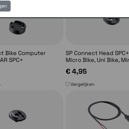
igen
t Bike Computer
SP Connect Head SPC+
GAR SPC+
Micro Bike, Uni Bike, Mi
€ 4,95
n
Vergelijken