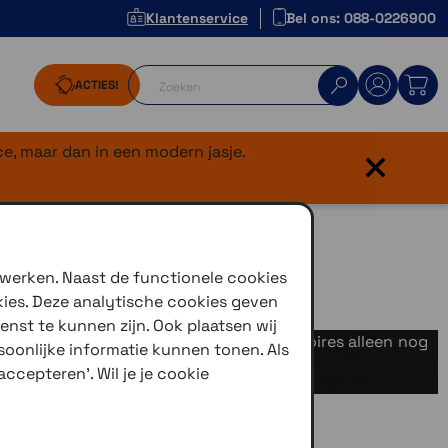
Klantenservice
Bel ons: 088-0226900
ACTIES!
×
e, maar dan in een modern jasje.
 werken. Naast de functionele cookies
kies. Deze analytische cookies geven
enst te kunnen zijn. Ook plaatsen wij
 zien wel dat de meeste (nieuwe) accessoires alleen nog
oonlijke informatie kunnen tonen. Als
ccepteren'. Wil je je cookie