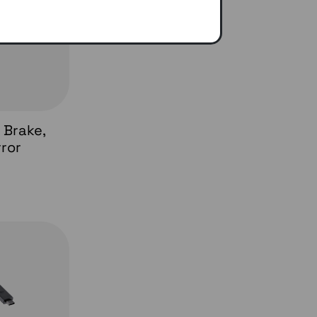
 Brake,
rror