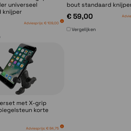
er universeel
bout standaard knijpe
 knijper
€ 59,00
Advie
Adviesprijs:
€ 109,00
Vergelijken
n
rset met X-grip
piegelsteun korte
Adviesprijs:
€ 84,75