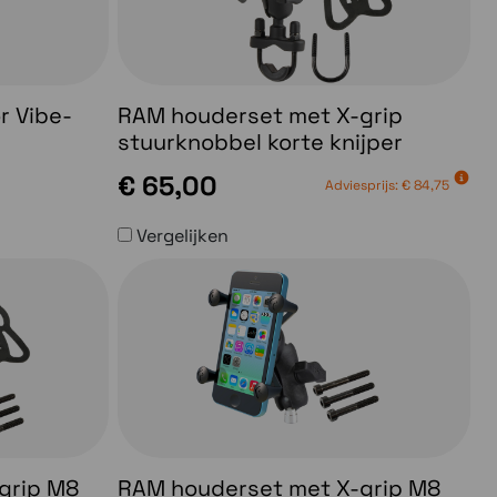
r Vibe-
RAM houderset met X-grip
stuurknobbel korte knijper
€ 65,00
Adviesprijs:
€ 84,75
Vergelijken
grip M8
RAM houderset met X-grip M8