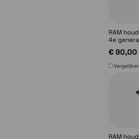
RAM houde
4e genera
€ 90,00
Vergelijke
RAM houde