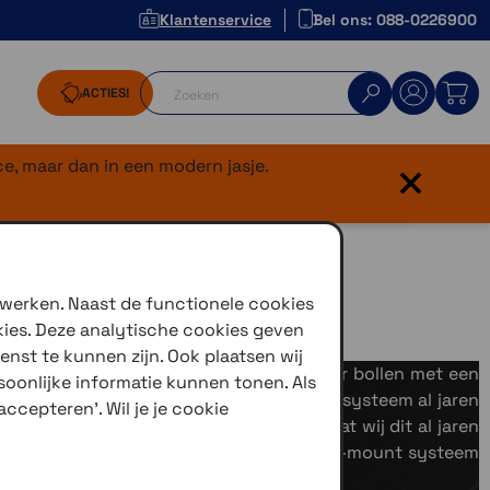
Klantenservice
Bel ons: 088-0226900
ACTIES!
×
e, maar dan in een modern jasje.
 werken. Naast de functionele cookies
kies. Deze analytische cookies geven
enst te kunnen zijn. Ook plaatsen wij
e basis bestaat het systeem uit 2 rubber bollen met een
oonlijke informatie kunnen tonen. Als
 Om die reden gebruiken we het Ram-mount systeem al jaren
ccepteren'. Wil je je cookie
lotte wel een oplossing te vinden. Nadat wij dit al jaren
mTom er voor hebben gekozen om het RAM-mount systeem
tiesystemen.