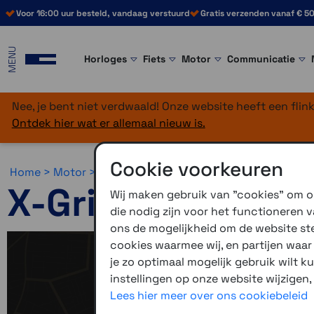
Voor 16:00 uur besteld, vandaag verstuurd
Gratis verzenden vanaf € 50
MENU
Horloges
Fiets
Motor
Communicatie
Nee, je bent niet verdwaald! Onze website heeft een fli
Ontdek hier wat er allemaal nieuw is.
Cookie voorkeuren
Home >
Motor >
Montage >
RAM Mounts >
X-Grip en Qui
X-Grip en Quick-
Wij maken gebruik van "cookies" om on
die nodig zijn voor het functioneren
ons de mogelijkheid om de website stee
Al jaren verk
cookies waarmee wij, en partijen waa
knijper er tu
je zo optimaal mogelijk gebruik wilt k
om navigaties
instellingen op onze website wijzigen,
aanboden bij
Lees hier meer over ons cookiebeleid
als de standa