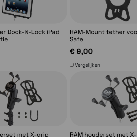
r Dock-N-Lock iPad
RAM-Mount tether voo
tie
Safe
€ 9,00
n
Vergelijken
rset met X-grip
RAM houderset met X-