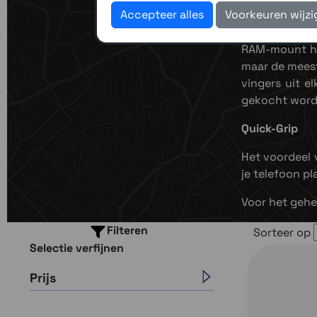
Accepteer alles
Voorkeuren wijz
X-Grip
RAM-mount hee
maar de meest
vingers uit e
gekocht worde
Quick-Grip
Het voordeel v
je telefoon pl
Voor het gehe
Filteren
Sorteer op
Selectie verfijnen
Prijs