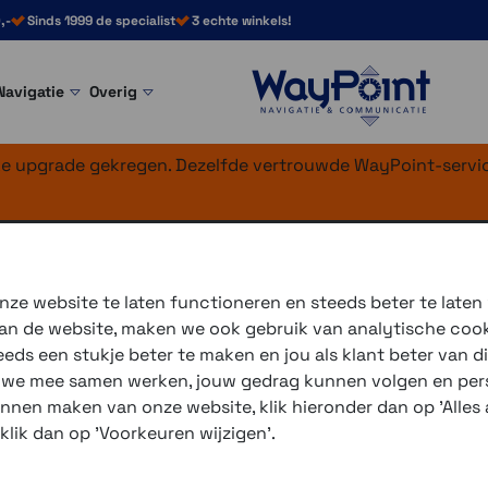
,-
Sinds 1999 de specialist
3 echte winkels!
Navigatie
Overig
nke upgrade gekregen. Dezelfde vertrouwde WayPoint-servic
ck-Grip
Grip
ze website te laten functioneren en steeds beter te laten
 van de website, maken we ook gebruik van analytische coo
ds een stukje beter te maken en jou als klant beter van di
open we veel verschillende producten van RAM-Mount. In d
r we mee samen werken, jouw gedrag kunnen volgen en pers
ssen. Die rubber bol wordt in allerlei varianten verkocht.
unnen maken van onze website, klik hieronder dan op 'Alles a
ystemen op motoren te monteren. Voor iedere motor is tens
 klik dan op 'Voorkeuren wijzigen'.
 de navigatiesystemen zien we dat zowel Garmin als To
ard bevestigingsoplossing te bieden voor hun motornaviga