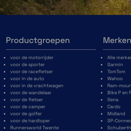
Productgroepen
Merke
voor de motorrijder
Alle merke
voor de sporter
Garmin
voor de racefietser
TomTom
voor in de auto
Wahoo
voor in de vrachtwagen
Ram-moun
voor de wandelaar
Bike P en 
voor de fietser
Sena
voor de camper
Cardo
voor de golfer
Midland
voor de hardloper
SP-Conne
Runnersworld Twente
Schubert