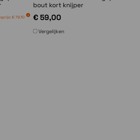
r
bout kort knijper
€ 59,00
sprijs:
€ 79,10
Vergelijken