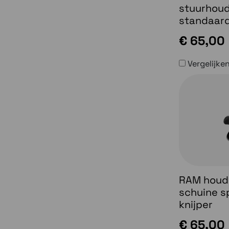
stuurhoud
standaard
€ 65,00
Vergelijke
RAM houde
schuine s
knijper
€ 65,00