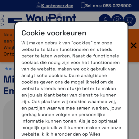
Klantenservice
Bel ons: 088-0226900
MENU
Cookie voorkeuren
Nee, je bent niet verdwaald! Onze website heeft
×
een flinke upgrade gekregen. Dezelfde vertrouwde
Wij maken gebruik van "cookies" om onze
WayPoint-service, maar dan in een modern jasje.
website te laten functioneren en steeds
Ontdek hier wat er allemaal nieuw is.
beter te laten werken. Naast de functionele
cookies die nodig zijn voor het functioneren
Home >
Overig >
Midland >
Diversen
van de website, maken we ook gebruik van
analytische cookies. Deze analytische
Midland ER300 Pro
cookies geven ons de mogelijkheid om de
Emergency Radio
website steeds een stukje beter te maken
en jou als klant beter van dienst te kunnen
zijn. Ook plaatsen wij cookies waarmee wij,
en partijen waar we mee samen werken, jouw
gedrag kunnen volgen en persoonlijke
informatie kunnen tonen. Als je zo optimaal
mogelijk gebruik wilt kunnen maken van onze
website, klik hieronder dan op 'Alles