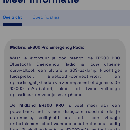
Momenteel even niet op voorraad
Momenteel even niet op voorraad
Overzicht
Specificaties
Midland ER300 Pro Emergency Radio
Waar je avontuur je ook brengt, de ER300 PRO
Bluetooth Emergency Radio is jouw ultieme
survivaltool: een ultrafelle SOS-zaklamp, krachtige
luidspreker, Bluetooth-connectiviteit en
oplaadmogelijkheden via zonnepaneel of dynamo. De
10.000 mAh-batterij biedt tot twee volledige
oplaadbeurten voor je smartphone.
De
Midland ER300 PRO
is veel meer dan een
powerbank: het is een draagbare noodhub die je
autonomie, veiligheid en zelfs een vleugje
entertainment biedt wanneer je dat het meest nodig
hebt. Dankzij de krachtige 10.000 mAh-batterij kun je