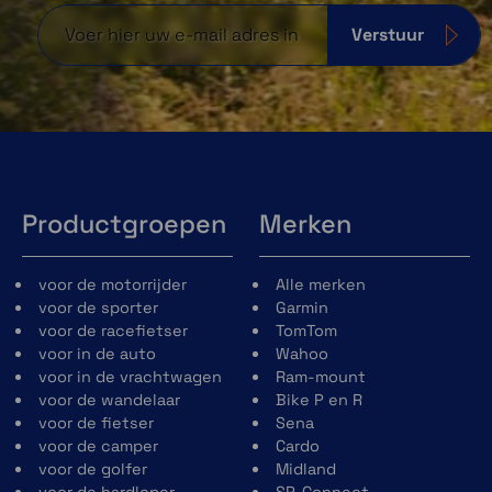
Verstuur
Productgroepen
Merken
voor de motorrijder
Alle merken
voor de sporter
Garmin
voor de racefietser
TomTom
voor in de auto
Wahoo
voor in de vrachtwagen
Ram-mount
voor de wandelaar
Bike P en R
voor de fietser
Sena
voor de camper
Cardo
voor de golfer
Midland
voor de hardloper
SP-Connect