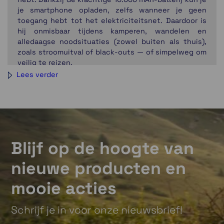
je smartphone opladen, zelfs wanneer je geen
toegang hebt tot het elektriciteitsnet. Daardoor is
hij onmisbaar tijdens kamperen, wandelen en
alledaagse noodsituaties (zowel buiten als thuis),
zoals stroomuitval of black-outs — of simpelweg om
veilig te reizen.
Lees verder
Meer dan een powerbank: een complete partner voor
elk avontuur
Drie oplaadmethoden — USB-C, handslinger en
zonnepaneel — zorgen ervoor dat je altijd over
stroom beschikt. Maar de ER300 PRO gaat nog
verder: dankzij Bluetooth-connectiviteit kan hij ook
Blijf op de hoogte van
dienen als draagbare luidspreker, zodat je overal van
entertainment kunt genieten. De ingebouwde
nieuwe producten en
temperatuursensor en het dubbele SOS-alarm
(visueel en akoestisch) maken het tot een
mooie acties
complete, betrouwbare en altijd-klare tool.
Schrijf je in voor onze nieuwsbrief!