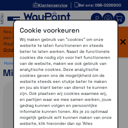
Klantenservice
Bel ons: 088-0226900
MENU
Cookie voorkeuren
Nee, je bent niet verdwaald! Onze website heeft
×
een flinke upgrade gekregen. Dezelfde vertrouwde
Wij maken gebruik van "cookies" om onze
WayPoint-service, maar dan in een modern jasje.
website te laten functioneren en steeds
Ontdek hier wat er allemaal nieuw is.
beter te laten werken. Naast de functionele
cookies die nodig zijn voor het functioneren
Home >
Overig >
Midland >
Diversen
van de website, maken we ook gebruik van
analytische cookies. Deze analytische
Midland Enerpump
cookies geven ons de mogelijkheid om de
website steeds een stukje beter te maken
en jou als klant beter van dienst te kunnen
zijn. Ook plaatsen wij cookies waarmee wij,
en partijen waar we mee samen werken, jouw
gedrag kunnen volgen en persoonlijke
informatie kunnen tonen. Als je zo optimaal
mogelijk gebruik wilt kunnen maken van onze
website, klik hieronder dan op 'Alles