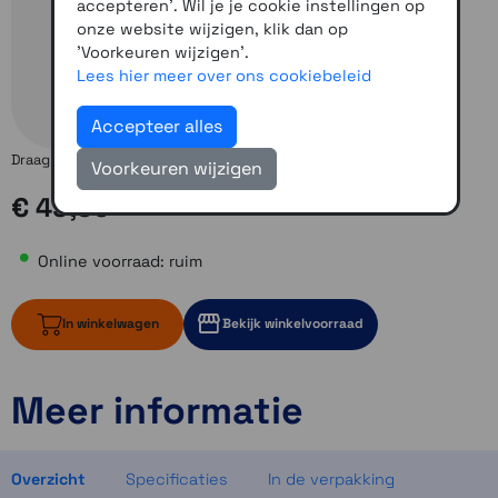
accepteren'. Wil je je cookie instellingen op
onze website wijzigen, klik dan op
'Voorkeuren wijzigen'.
Lees hier meer over ons cookiebeleid
Accepteer alles
Draagbare luchtcompressor zaklamp én powerbank in één!
Voorkeuren wijzigen
€ 49,95
Adviesprijs:
€ 59,95
Online voorraad: ruim
In winkelwagen
Bekijk winkelvoorraad
Meer informatie
ruim op voorraad
2 op voorraad
2 op voorraad
Overzicht
Specificaties
In de verpakking