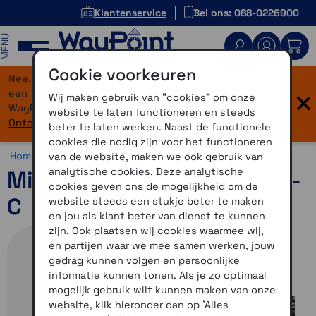
Klantenservice
Bel ons: 088-0226900
MENU
Cookie voorkeuren
Nee, je bent niet verdwaald! Onze website heeft
×
een flinke upgrade gekregen. Dezelfde vertrouwde
Wij maken gebruik van "cookies" om onze
WayPoint-service, maar dan in een modern jasje.
website te laten functioneren en steeds
Ontdek hier wat er allemaal nieuw is.
beter te laten werken. Naast de functionele
cookies die nodig zijn voor het functioneren
Home >
Overig >
Midland >
Diversen
van de website, maken we ook gebruik van
analytische cookies. Deze analytische
Midland DIN USB-A en USB-
cookies geven ons de mogelijkheid om de
C
website steeds een stukje beter te maken
en jou als klant beter van dienst te kunnen
zijn. Ook plaatsen wij cookies waarmee wij,
en partijen waar we mee samen werken, jouw
gedrag kunnen volgen en persoonlijke
informatie kunnen tonen. Als je zo optimaal
mogelijk gebruik wilt kunnen maken van onze
website, klik hieronder dan op 'Alles