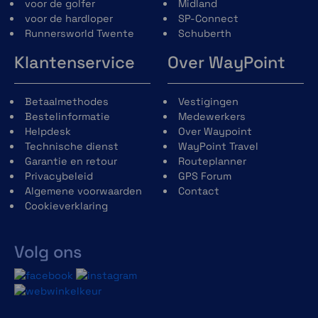
voor de golfer
Midland
voor de hardloper
SP-Connect
Runnersworld Twente
Schuberth
Klantenservice
Over WayPoint
Betaalmethodes
Vestigingen
Bestelinformatie
Medewerkers
Helpdesk
Over Waypoint
Technische dienst
WayPoint Travel
Garantie en retour
Routeplanner
Privacybeleid
GPS Forum
Algemene voorwaarden
Contact
Cookieverklaring
Volg ons