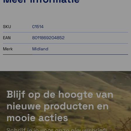
1 op voorraad
ruim op voorraad
SKU
C1514
EAN
8011869204852
Merk
Midland
Blijf op de hoogte van
nieuwe producten en
mooie acties
Schrijf je in voor onze nieuwsbrief!