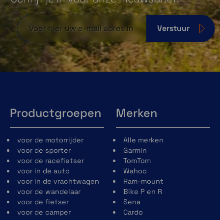
Verstuur
Productgroepen
Merken
voor de motorrijder
Alle merken
voor de sporter
Garmin
voor de racefietser
TomTom
voor in de auto
Wahoo
voor in de vrachtwagen
Ram-mount
voor de wandelaar
Bike P en R
voor de fietser
Sena
voor de camper
Cardo