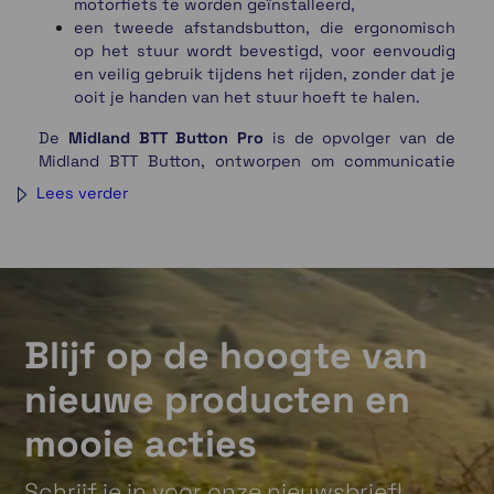
motorfiets te worden geïnstalleerd,
een tweede afstandsbutton, die ergonomisch
op het stuur wordt bevestigd, voor eenvoudig
en veilig gebruik tijdens het rijden, zonder dat je
ooit je handen van het stuur hoeft te halen.
De
Midland BTT Button Pro
is de opvolger van de
Midland BTT Button, ontworpen om communicatie
tijdens het gebruik nog eenvoudiger en intuïtiever
Lees verder
te maken. De belangrijkste vernieuwing is de
introductie van een geïntegreerde LED, bedoeld om
de gebruiker direct visuele feedback te geven over
de status van het apparaat. Zodra het apparaat
wordt ingeschakeld, knippert de LED en geeft deze
duidelijke feedback over de Bluetooth-
Blijf op de hoogte van
verbindingsstatus (verbonden of niet) en de
batterijstatus. Deze functie is bijzonder handig
nieuwe producten en
onderweg, wanneer snelle en afleidingsvrije
bevestiging essentieel is.
mooie acties
De LED gebruikt verschillende kleuren en
lichtsignalen om de status van het apparaat aan te
Schrijf je in voor onze nieuwsbrief!