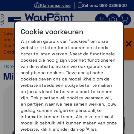
Klantenservice
Bel ons: 088-0226900
MENU
Cookie voorkeuren
Nee, je bent niet verdwaald! Onze website heeft
×
een flinke upgrade gekregen. Dezelfde vertrouwde
Wij maken gebruik van "cookies" om onze
WayPoint-service, maar dan in een modern jasje.
website te laten functioneren en steeds
Ontdek hier wat er allemaal nieuw is.
beter te laten werken. Naast de functionele
cookies die nodig zijn voor het functioneren
Home >
Accessoires >
Midland accessoires >
Overig
van de website, maken we ook gebruik van
analytische cookies. Deze analytische
Midland BTT Button Pro
cookies geven ons de mogelijkheid om de
website steeds een stukje beter te maken
en jou als klant beter van dienst te kunnen
zijn. Ook plaatsen wij cookies waarmee wij,
en partijen waar we mee samen werken, jouw
gedrag kunnen volgen en persoonlijke
informatie kunnen tonen. Als je zo optimaal
mogelijk gebruik wilt kunnen maken van onze
website, klik hieronder dan op 'Alles