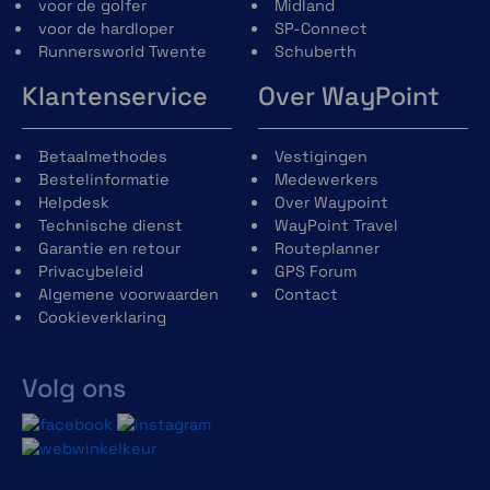
voor de golfer
Midland
voor de hardloper
SP-Connect
Runnersworld Twente
Schuberth
Klantenservice
Over WayPoint
Betaalmethodes
Vestigingen
Bestelinformatie
Medewerkers
Helpdesk
Over Waypoint
Technische dienst
WayPoint Travel
Garantie en retour
Routeplanner
Privacybeleid
GPS Forum
Algemene voorwaarden
Contact
Cookieverklaring
Volg ons