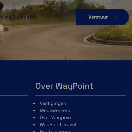
Verstuur
Over WayPoint
Vestigingen
Medewerkers
Over Waypoint
WayPoint Travel
Routeplanner