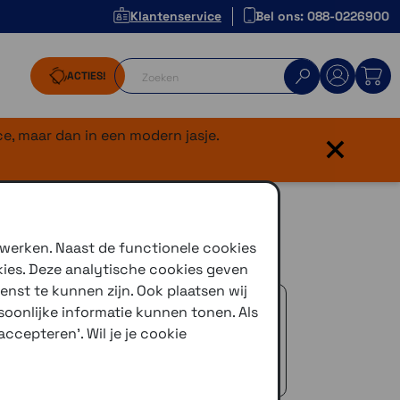
Klantenservice
Bel ons: 088-0226900
ACTIES!
×
e, maar dan in een modern jasje.
 werken. Naast de functionele cookies
kies. Deze analytische cookies geven
enst te kunnen zijn. Ook plaatsen wij
 advies!
oonlijke informatie kunnen tonen. Als
zelfde dag verstuurd (indien voorradig)
ccepteren'. Wil je je cookie
naar je adres of een PostNL afhaalpunt
icedienst
 €50,-