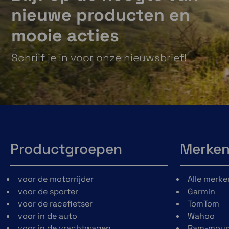
nieuwe producten en
mooie acties
Schrijf je in voor onze nieuwsbrief!
Productgroepen
Merke
voor de motorrijder
Alle merke
voor de sporter
Garmin
voor de racefietser
TomTom
voor in de auto
Wahoo
voor in de vrachtwagen
Ram-moun