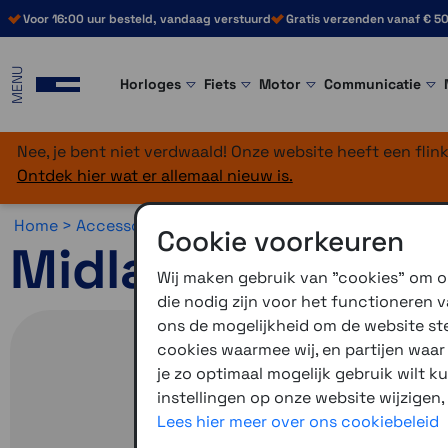
Voor 16:00 uur besteld, vandaag verstuurd
Gratis verzenden vanaf € 50
MENU
Horloges
Fiets
Motor
Communicatie
Nee, je bent niet verdwaald! Onze website heeft een fli
Ontdek hier wat er allemaal nieuw is.
Home >
Accessoires >
Midland accessoires >
Overig
Cookie voorkeuren
Midland Boom M
Wij maken gebruik van "cookies" om on
die nodig zijn voor het functioneren
ons de mogelijkheid om de website stee
cookies waarmee wij, en partijen waa
je zo optimaal mogelijk gebruik wilt k
instellingen op onze website wijzigen,
Lees hier meer over ons cookiebeleid