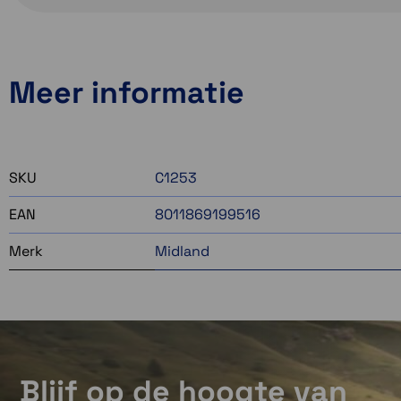
Meer informatie
SKU
C1253
EAN
8011869199516
Merk
Midland
Blijf op de hoogte van