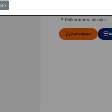
igen
€ 19,00
Online voorraad: ruim
In winkelwagen
Be
ruim op voorr
Momente
Momenteel e