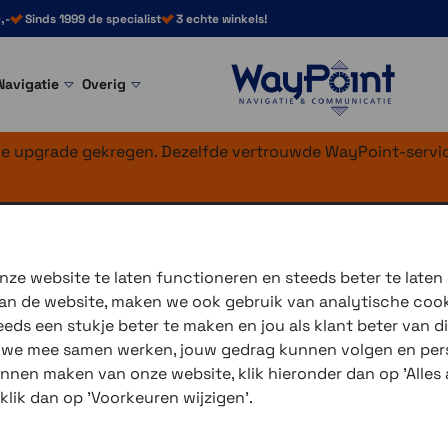
,-
Sinds 1999 de specialist
3 echte winkels!
Navigatie
Overig
nke upgrade gekregen. Dezelfde vertrouwde WayPoint-servic
ike
ze website te laten functioneren en steeds beter te laten
 van de website, maken we ook gebruik van analytische coo
ds een stukje beter te maken en jou als klant beter van di
3 winkels voor uitleg en
r we mee samen werken, jouw gedrag kunnen volgen en pers
voor 16.00 uur besteld, 
unnen maken van onze website, klik hieronder dan op 'Alles a
verzending met PostNL 
 klik dan op 'Voorkeuren wijzigen'.
eigen reparatie- en serv
Gratis verzending vanaf