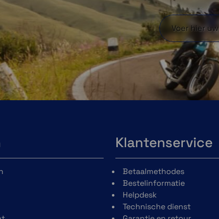
n
Klantenservice
n
Betaalmethodes
Bestelinformatie
Helpdesk
Technische dienst
t
Garantie en retour