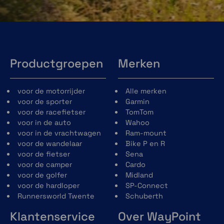
Productgroepen
Merken
voor de motorrijder
Alle merken
voor de sporter
Garmin
voor de racefietser
TomTom
voor in de auto
Wahoo
voor in de vrachtwagen
Ram-mount
voor de wandelaar
Bike P en R
voor de fietser
Sena
voor de camper
Cardo
voor de golfer
Midland
voor de hardloper
SP-Connect
Runnersworld Twente
Schuberth
Klantenservice
Over WayPoint