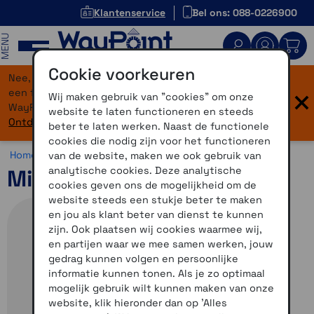
Klantenservice
Bel ons: 088-0226900
MENU
Cookie voorkeuren
Nee, je bent niet verdwaald! Onze website heeft
×
een flinke upgrade gekregen. Dezelfde vertrouwde
Wij maken gebruik van "cookies" om onze
WayPoint-service, maar dan in een modern jasje.
website te laten functioneren en steeds
Ontdek hier wat er allemaal nieuw is.
beter te laten werken. Naast de functionele
cookies die nodig zijn voor het functioneren
Home >
Overig >
Midland >
Diversen
van de website, maken we ook gebruik van
analytische cookies. Deze analytische
Midland Bikeplay Pro folie
cookies geven ons de mogelijkheid om de
website steeds een stukje beter te maken
en jou als klant beter van dienst te kunnen
zijn. Ook plaatsen wij cookies waarmee wij,
en partijen waar we mee samen werken, jouw
gedrag kunnen volgen en persoonlijke
informatie kunnen tonen. Als je zo optimaal
mogelijk gebruik wilt kunnen maken van onze
website, klik hieronder dan op 'Alles