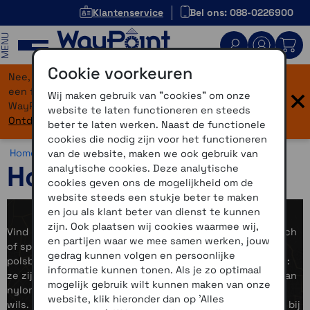
Klantenservice
Bel ons: 088-0226900
MENU
Cookie voorkeuren
Nee, je bent niet verdwaald! Onze website heeft
×
een flinke upgrade gekregen. Dezelfde vertrouwde
Wij maken gebruik van "cookies" om onze
WayPoint-service, maar dan in een modern jasje.
website te laten functioneren en steeds
Ontdek hier wat er allemaal nieuw is.
beter te laten werken. Naast de functionele
cookies die nodig zijn voor het functioneren
Home >
Horloges >
Horlogebandjes
van de website, maken we ook gebruik van
Horlogebandjes
analytische cookies. Deze analytische
cookies geven ons de mogelijkheid om de
website steeds een stukje beter te maken
en jou als klant beter van dienst te kunnen
zijn. Ook plaatsen wij cookies waarmee wij,
Vind hier alle horlogebanden voor jouw Garmin-smartwatch
en partijen waar we mee samen werken, jouw
of sporthorloge. Of je nu op zoek bent naar
QuickFit
-
gedrag kunnen volgen en persoonlijke
polsbanden,
Quick-release
bandjes of
ComfortFit
-banden:
informatie kunnen tonen. Als je zo optimaal
ze zijn verkrijgbaar in diverse kleuren, stijlen en maten. Van
mogelijk gebruik wilt kunnen maken van onze
nylon en stof tot leer en siliconen — er is voor ieder wat
website, klik hieronder dan op 'Alles
wils. Zo vind je altijd een bandje dat past bij jouw look of bij