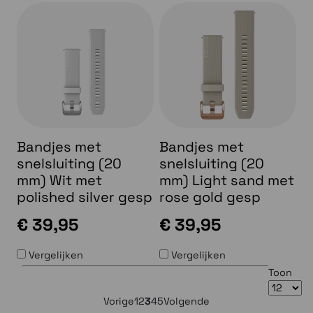
Bandjes met
Bandjes met
snelsluiting (20
snelsluiting (20
mm) Wit met
mm) Light sand met
polished silver gesp
rose gold gesp
€ 39,95
€ 39,95
Vergelijken
Vergelijken
Toon
Vorige
1
2
3
4
5
Volgende