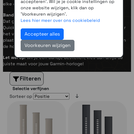
accepteren'. Wil je je cookie instellingen op
elke gelegenheid.
onze website wijzigen, klik dan op
'Voorkeuren wijzigen'.
Bandje verwisselen?
Lees hier meer over ons cookiebeleid
Dat gaat heel eenvoudig dankzij de snelwisselsluiting of
QuickFit-constructie. Je verwijdert het oude bandje door
Accepteer alles
het veertje opzij of naar achteren te schuiven. Daarna
plaats je het nieuwe bandje door het veertje weer tussen
Voorkeuren wijzigen
de horlogekast te schuiven. Makkelijker kan bijna niet!
Let wel op
: wil je een bandje bestellen, kies dan altijd de
juiste maat voor jouw Garmin-horloge!
Filteren
Selectie verfijnen
Sorteer op