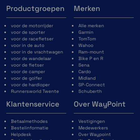
Productgroepen
Merken
voor de motorrijder
Alle merken
voor de sporter
Garmin
voor de racefietser
TomTom
voor in de auto
Wahoo
voor in de vrachtwagen
Ram-mount
voor de wandelaar
Bike P en R
voor de fietser
Sena
voor de camper
Cardo
voor de golfer
Midland
voor de hardloper
SP-Connect
Runnersworld Twente
Schuberth
Klantenservice
Over WayPoint
Betaalmethodes
Vestigingen
Bestelinformatie
Medewerkers
Helpdesk
Over Waypoint