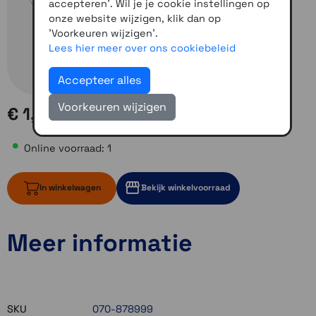
accepteren'. Wil je je cookie instellingen op
onze website wijzigen, klik dan op
'Voorkeuren wijzigen'.
Lees hier meer over ons cookiebeleid
Accepteer alles
Voorkeuren wijzigen
€ 1,95
Online voorraad: 1
In winkelwagen
Bekijk winkelvoorraad
Meer informatie
1 op voorraad
1 op voorraad
Momenteel even niet op voorraad
SKU
070-878999