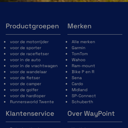
Productgroepen
Merken
voor de motorrijder
Alle merken
voor de sporter
Garmin
voor de racefietser
TomTom
voor in de auto
Wahoo
voor in de vrachtwagen
Ram-mount
voor de wandelaar
Bike P en R
voor de fietser
Sena
voor de camper
Cardo
voor de golfer
Midland
voor de hardloper
SP-Connect
Runnersworld Twente
Schuberth
Klantenservice
Over WayPoint