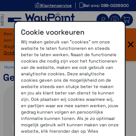
Klantenservice
Bel ons: 088-0226900
MENU
Cookie voorkeuren
Nee, je bent niet verdwaald! Onze website heeft
×
een flinke upgrade gekregen. Dezelfde vertrouwde
Wij maken gebruik van "cookies" om onze
WayPoint-service, maar dan in een modern jasje.
website te laten functioneren en steeds
Ontdek hier wat er allemaal nieuw is.
beter te laten werken. Naast de functionele
cookies die nodig zijn voor het functioneren
Home >
Overig >
Geocaching >
Diversen
van de website, maken we ook gebruik van
analytische cookies. Deze analytische
Geocaching sticker GPS
cookies geven ons de mogelijkheid om de
website steeds een stukje beter te maken
en jou als klant beter van dienst te kunnen
zijn. Ook plaatsen wij cookies waarmee wij,
en partijen waar we mee samen werken, jouw
gedrag kunnen volgen en persoonlijke
informatie kunnen tonen. Als je zo optimaal
mogelijk gebruik wilt kunnen maken van onze
website, klik hieronder dan op 'Alles