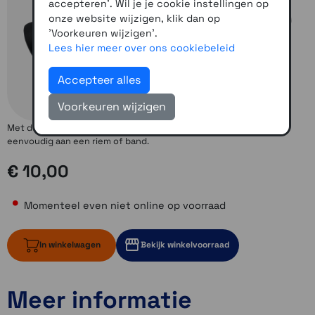
accepteren'. Wil je je cookie instellingen op
onze website wijzigen, klik dan op
'Voorkeuren wijzigen'.
Lees hier meer over ons cookiebeleid
Accepteer alles
Voorkeuren wijzigen
Met deze riemclip monteer je een Garmin handheld toestel
eenvoudig aan een riem of band.
€ 10,00
Momenteel even niet online op voorraad
In winkelwagen
Bekijk winkelvoorraad
Meer informatie
Momenteel even niet op voorraad
ruim op voorraad