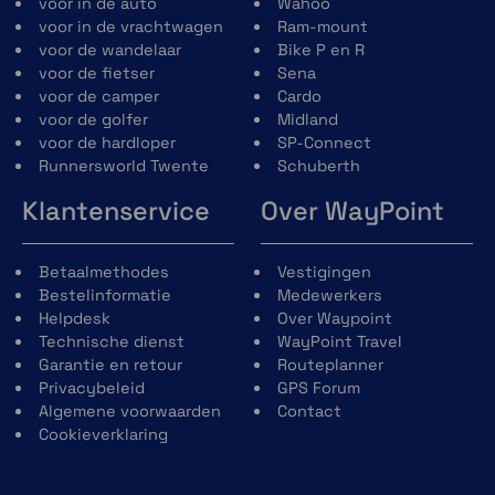
voor in de auto
Wahoo
voor in de vrachtwagen
Ram-mount
voor de wandelaar
Bike P en R
voor de fietser
Sena
voor de camper
Cardo
voor de golfer
Midland
voor de hardloper
SP-Connect
Runnersworld Twente
Schuberth
Klantenservice
Over WayPoint
Betaalmethodes
Vestigingen
Bestelinformatie
Medewerkers
Helpdesk
Over Waypoint
Technische dienst
WayPoint Travel
Garantie en retour
Routeplanner
Privacybeleid
GPS Forum
Algemene voorwaarden
Contact
Cookieverklaring