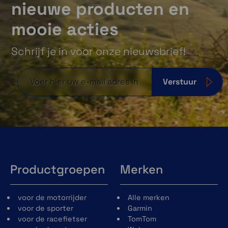
nieuwe producten en
mooie acties
Schrijf je in voor onze nieuwsbrief!
Verstuur
Productgroepen
Merken
voor de motorrijder
Alle merken
voor de sporter
Garmin
voor de racefietser
TomTom