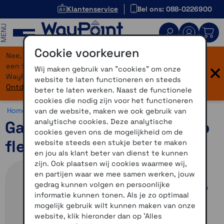
Klantenservice
Bel ons: 088-0226900
MENU
Cookie voorkeuren
Nee, je bent niet verdwaald! Onze website heeft
×
een flinke upgrade gekregen. Dezelfde vertrouwde
Wij maken gebruik van "cookies" om onze
WayPoint-service, maar dan in een modern jasje.
website te laten functioneren en steeds
Ontdek hier wat er allemaal nieuw is.
beter te laten werken. Naast de functionele
cookies die nodig zijn voor het functioneren
Home >
Accessoires >
Outdoor accessoires >
Overig
van de website, maken we ook gebruik van
analytische cookies. Deze analytische
Garmin universele riemclip
cookies geven ons de mogelijkheid om de
flexibel
website steeds een stukje beter te maken
en jou als klant beter van dienst te kunnen
zijn. Ook plaatsen wij cookies waarmee wij,
en partijen waar we mee samen werken, jouw
gedrag kunnen volgen en persoonlijke
informatie kunnen tonen. Als je zo optimaal
mogelijk gebruik wilt kunnen maken van onze
website, klik hieronder dan op 'Alles