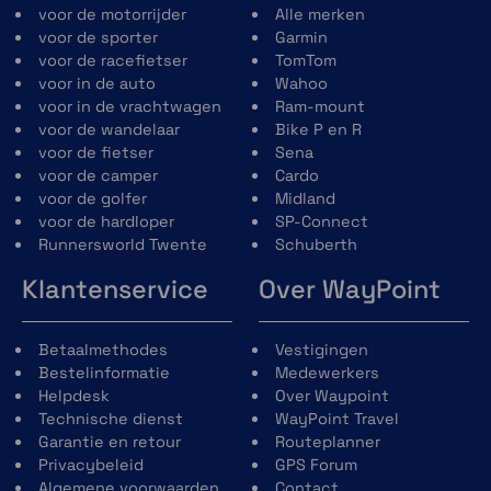
voor de motorrijder
Alle merken
waaronder 3D -terreinkaarten en
voor de sporter
Garmin
wegenkaarten voor Europa, Afrika, inclusief
voor de racefietser
TomTom
Tracks4Africa (alleen POI's), en het Midden-
voor in de auto
Wahoo
Oosten. Tread bevat ook gedetailleerde
voor in de vrachtwagen
Ram-mount
wegenkaarten van Europa met aangepaste
voor de wandelaar
Bike P en R
routes voor de grootte en het gewicht van je
voor de fietser
Sena
voertuig. Kaarten van Noord- en Zuid-Amerika,
voor de camper
Cardo
Australië en Nieuw-Zeeland kunnen gratis
voor de golfer
Midland
worden gedownload via garmin.com/express.
voor de hardloper
SP-Connect
Runnersworld Twente
Schuberth
Klantenservice
Over WayPoint
Satellietbeelden
Betaalmethodes
Vestigingen
Bestelinformatie
Medewerkers
Geniet van levendige luchtbeelden wanneer
Helpdesk
Over Waypoint
je BirdsEye satellietbeelden met hoge
Technische dienst
WayPoint Travel
resolutie rechtstreeks naar je toestel
Garantie en retour
Routeplanner
downloadt via een WiFi® verbinding. Hiervoor
Privacybeleid
GPS Forum
is geen jaarabonnement nodig.
Algemene voorwaarden
Contact