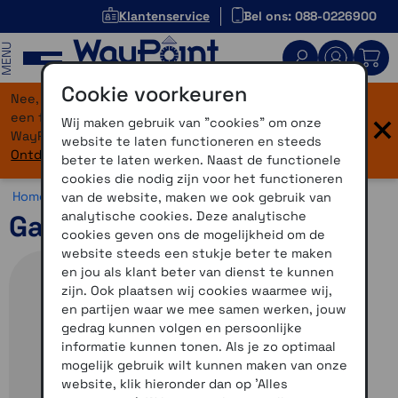
Klantenservice
Bel ons: 088-0226900
MENU
Cookie voorkeuren
Nee, je bent niet verdwaald! Onze website heeft
×
een flinke upgrade gekregen. Dezelfde vertrouwde
Wij maken gebruik van "cookies" om onze
WayPoint-service, maar dan in een modern jasje.
website te laten functioneren en steeds
Ontdek hier wat er allemaal nieuw is.
beter te laten werken. Naast de functionele
cookies die nodig zijn voor het functioneren
Home >
Navigatie >
Vrachtwagen & 4x4 >
Garmin Tread
van de website, maken we ook gebruik van
analytische cookies. Deze analytische
Garmin Tread SxS editie
cookies geven ons de mogelijkheid om de
website steeds een stukje beter te maken
en jou als klant beter van dienst te kunnen
zijn. Ook plaatsen wij cookies waarmee wij,
en partijen waar we mee samen werken, jouw
gedrag kunnen volgen en persoonlijke
informatie kunnen tonen. Als je zo optimaal
mogelijk gebruik wilt kunnen maken van onze
website, klik hieronder dan op 'Alles