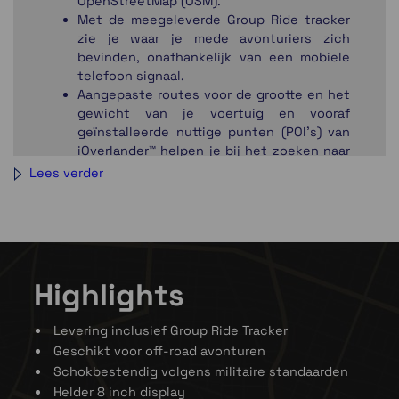
OpenStreetMap (OSM).
Met de meegeleverde Group Ride tracker
zie je waar je mede avonturiers zich
bevinden, onafhankelijk van een mobiele
telefoon signaal.
Aangepaste routes voor de grootte en het
gewicht van je voertuig en vooraf
geïnstalleerde nuttige punten (POI's) van
iOverlander™ helpen je bij het zoeken naar
een plek om je kamp op te slaan.
Lees verder
De
Garmin Tread SxS editie
is een robuust
navigatietoestel en beschikt over een
IP67-classificatie voor
weersbestendigheid en heeft een
ultrahelder 8″ aanraakscherm.
Gebruik de Tread® app op je compatibele
Highlights
smartphone om gegevens te
synchroniseren tussen je verschillende
Levering inclusief Group Ride Tracker
toestellen en om routes te plannen.
Geschikt voor off-road avonturen
Gemoedsrust is al ingebouwd. De inReach
Schokbestendig volgens militaire standaarden
technologie is al ingebouwd, je dient nog
Helder 8 inch display
wel een abonnement af te sluiten om hier