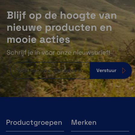
Blijf op de hoogte van
nieuwe producten en
mooie acties
Navigatie over paden
Schrijf je in voor onze nieuwsbrief!
Geniet van afslag-voor-afslag navigatie voor
het rijden over onverharde wegen en paden
met behulp van Adventure Roads en Trails
Verstuur
kaartinhoud, samengesteld uit OSM.
On-en offroad kaarten
Productgroepen
Merken
De
Garmin Tread SxS Editie
bevat vooraf
geïnstalleerde topografische kaarten,