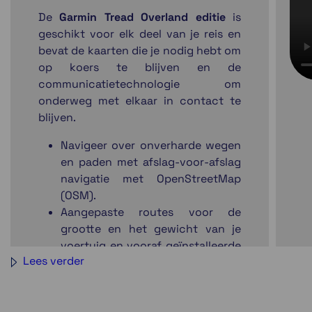
De
Garmin Tread Overland editie
is
geschikt voor elk deel van je reis en
bevat de kaarten die je nodig hebt om
op koers te blijven en de
communicatietechnologie om
onderweg met elkaar in contact te
blijven.
Navigeer over onverharde wegen
en paden met afslag-voor-afslag
navigatie met OpenStreetMap
(OSM).
Aangepaste routes voor de
grootte en het gewicht van je
voertuig en vooraf geïnstalleerde
Lees verder
nuttige punten (POI's) van
iOverlander™ helpen je bij het
zoeken naar een plek om je kamp