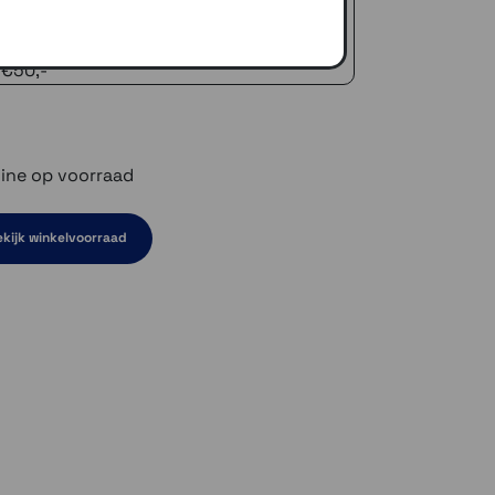
naar je adres of een PostNL afhaalpunt
icedienst
 €50,-
ine op voorraad
kijk winkelvoorraad
en niet op voorraad
rraad
ven niet op voorraad