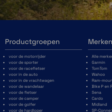
soorten terrein en is
handschoenvriende
bestand tegen de
ultrahelder
elementen. Het toestel
aanraakscherm
beschikt over een
geeft een go
IP67-classificatie voor
weergave in 
waterbestendigheid.
zonlicht of in
Productgroepen
donker. Het toe
Merke
kan zowel staand
liggend wor
voor de motorrijder
Alle merke
gemonteerd.
voor de sporter
Garmin
voor de racefietser
TomTom
voor in de auto
Wahoo
voor in de vrachtwagen
Ram-moun
voor de wandelaar
Bike P en 
voor de fietser
Sena
voor de camper
Cardo
Ingebouwde inReach
On-en offroad kaa
voor de golfer
Midland
technologie
voor de hardloper
SP-Conne