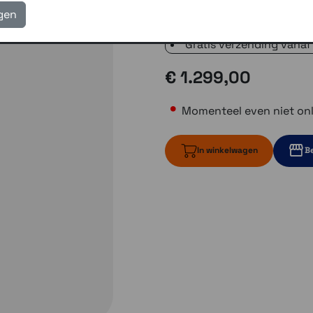
verzending met PostNL 
igen
eigen reparatie- en serv
Gratis verzending vanaf
€ 1.299,00
Momenteel even niet onl
In winkelwagen
Be
Momenteel ev
1 op voo
Momenteel e