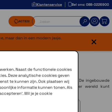
Klantenservice
Bel ons: 088-0226900
ACTIES!
×
e, maar dan in een modern jasje.
 werken. Naast de functionele cookies
kies. Deze analytische cookies geven
r is geschikt voor het echte avontuur. De ingebouwde
enst te kunnen zijn. Ook plaatsen wij
er ook nog eens voor dat je overal ter wereld kunt
oonlijke informatie kunnen tonen. Als
kbaar in
10"versie
.
ccepteren'. Wil je je cookie
 advies!
zelfde dag verstuurd (indien voorradig)