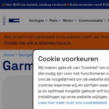
Voor 16:00 uur besteld, vandaag verstuurd
Gratis verzenden vanaf € 50
MENU
Horloges
Fiets
Motor
Communicatie
Nee, je bent niet verdwaald! Onze website heeft een fli
Ontdek hier wat er allemaal nieuw is.
Home >
Navigatie >
Vrachtwagen & 4x4 >
Garmin Tread
Cookie voorkeuren
Garmin Tread Ove
Wij maken gebruik van "cookies" om on
die nodig zijn voor het functioneren
ons de mogelijkheid om de website stee
cookies waarmee wij, en partijen waa
je zo optimaal mogelijk gebruik wilt k
instellingen op onze website wijzigen,
Lees hier meer over ons cookiebeleid