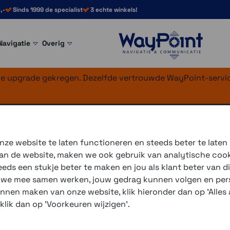
,-
Sinds 1999 de specialist
3 echte winkels!
Navigatie
Overig
nke upgrade gekregen. Dezelfde vertrouwde WayPoint-servic
rland editie
ze website te laten functioneren en steeds beter te laten
 van de website, maken we ook gebruik van analytische coo
De Garmin Tread Overlande
ds een stukje beter te maken en jou als klant beter van di
inReach techniek zorgt 
r we mee samen werken, jouw gedrag kunnen volgen en pers
communiceren. Ook beschi
unnen maken van onze website, klik hieronder dan op 'Alles a
 klik dan op 'Voorkeuren wijzigen'.
3 winkels voor uitleg en
voor 16.00 uur besteld, 