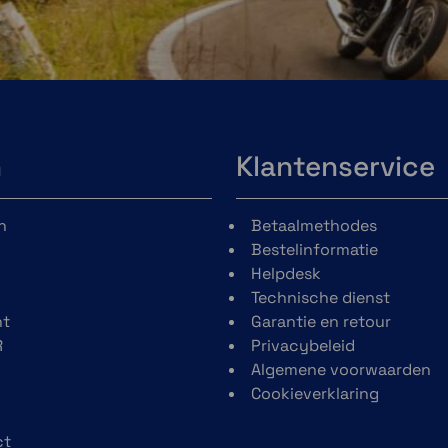
lijk,
paden met behulp van
 8″
Adventure Roads en
 en
Trails kaartinhoud,
ede
samengesteld uit
fel
OSM.
 het
stel
n
Klantenservice
 als
den
n
Betaalmethodes
Bestelinformatie
Helpdesk
Technische dienst
t
Garantie en retour
R
Privacybeleid
Algemene voorwaarden
Cookieverklaring
rten
Satellietbeelden
ct