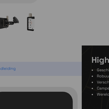
High
dleiding
Geschi
Robuu
Versch
Campe
Werel