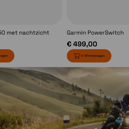
50 met nachtzicht
Garmin PowerSwitch
€ 499,00
wagen
In Winkelwagen
aar
Navigatie over paden
Geniet van afslag-
ead
voor-afslag navigatie
tie
voor het rijden over
een
onverharde wegen en