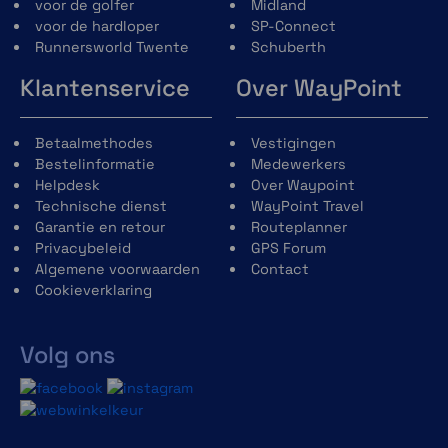
voor de golfer
Midland
voor de hardloper
SP-Connect
Runnersworld Twente
Schuberth
Klantenservice
Over WayPoint
Betaalmethodes
Vestigingen
Bestelinformatie
Medewerkers
Helpdesk
Over Waypoint
Technische dienst
WayPoint Travel
Garantie en retour
Routeplanner
Privacybeleid
GPS Forum
Algemene voorwaarden
Contact
Cookieverklaring
Volg ons