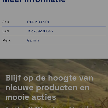
1 op voorraad
2 op voorraad
SKU
010-11807-01
EAN
753759230043
Merk
Garmin
Blijf op de hoogte van
nieuwe producten en
mooie acties
Schrijf je in voor onze nieuwsbrief!