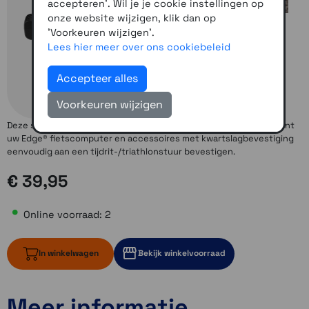
accepteren'. Wil je je cookie instellingen op
onze website wijzigen, klik dan op
'Voorkeuren wijzigen'.
Lees hier meer over ons cookiebeleid
Accepteer alles
Voorkeuren wijzigen
Deze steun is speciaal gemaakt voor tijdrijders en triatleten. U kunt
uw Edge® fietscomputer en accessoires met kwartslagbevestiging
eenvoudig aan een tijdrit-/triathlonstuur bevestigen.
€ 39,95
Online voorraad: 2
In winkelwagen
Bekijk winkelvoorraad
Meer informatie
2 op voorraad