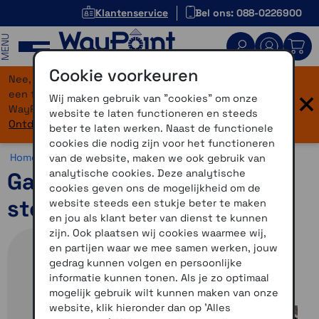
Klantenservice
Bel ons: 088-0226900
MENU
Cookie voorkeuren
Nee, je bent niet verdwaald! Onze website heeft
×
een flinke upgrade gekregen. Dezelfde vertrouwde
Wij maken gebruik van "cookies" om onze
WayPoint-service, maar dan in een modern jasje.
website te laten functioneren en steeds
Ontdek hier wat er allemaal nieuw is.
beter te laten werken. Naast de functionele
cookies die nodig zijn voor het functioneren
Home >
Accessoires >
Overig >
Edge accessoires
van de website, maken we ook gebruik van
analytische cookies. Deze analytische
Garmin Tijdrit - Tri Bar
cookies geven ons de mogelijkheid om de
steun
website steeds een stukje beter te maken
en jou als klant beter van dienst te kunnen
zijn. Ook plaatsen wij cookies waarmee wij,
en partijen waar we mee samen werken, jouw
gedrag kunnen volgen en persoonlijke
informatie kunnen tonen. Als je zo optimaal
mogelijk gebruik wilt kunnen maken van onze
website, klik hieronder dan op 'Alles