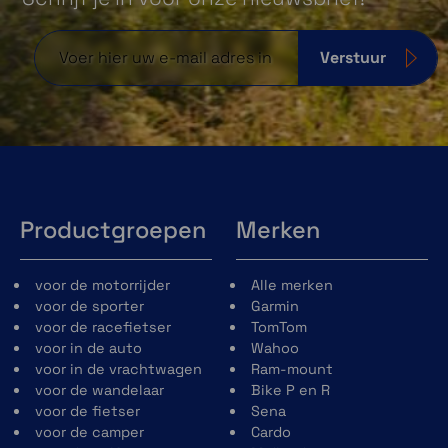
Verstuur
Productgroepen
Merken
voor de motorrijder
Alle merken
voor de sporter
Garmin
voor de racefietser
TomTom
voor in de auto
Wahoo
voor in de vrachtwagen
Ram-mount
voor de wandelaar
Bike P en R
voor de fietser
Sena
voor de camper
Cardo