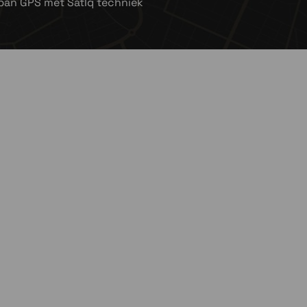
ban GPS met SatIq techniek