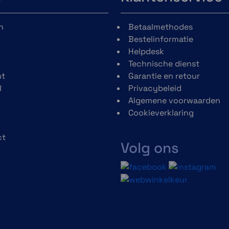
n op
n
Betaalmethodes
 met
Bestelinformatie
erp,
Helpdesk
inch
Technische dienst
 mm
t
Garantie en retour
rkte
R
Privacybeleid
en
Algemene voorwaarden
erm.
Cookieverklaring
ct
Volg ons
h
Multiband GPS met
SatIq