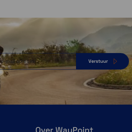
Verstuur
Over WayPoint