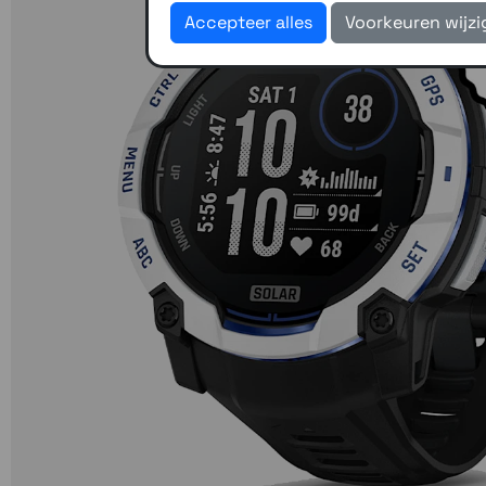
Accepteer alles
Voorkeuren wijz