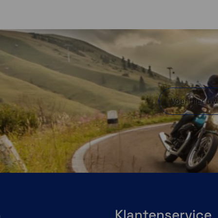
Ingebouwde zaklamp
De ingebouwde
zaklamp, met variabele
intensiteit en
afwisselend rood licht
helpt je zien en gezien
te worden.
n
Klantenservice