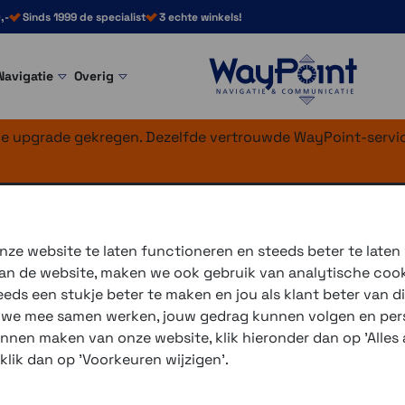
,-
Sinds 1999 de specialist
3 echte winkels!
Navigatie
Overig
nke upgrade gekregen. Dezelfde vertrouwde WayPoint-servic
3 50mm Solar whi
ze website te laten functioneren en steeds beter te laten
 van de website, maken we ook gebruik van analytische coo
ds een stukje beter te maken en jou als klant beter van di
r we mee samen werken, jouw gedrag kunnen volgen en pers
unnen maken van onze website, klik hieronder dan op 'Alles a
De
Garmin Instinct 3
is de
 klik dan op 'Voorkeuren wijzigen'.
worden gedragen. Volg die v