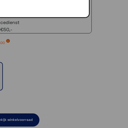
 advies!
zelfde dag verstuurd (indien voorradig)
naar je adres of een PostNL afhaalpunt
icedienst
 €50,-
,00
kijk winkelvoorraad