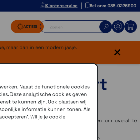
Klantenservice
Bel ons: 088-0226900
ACTIES!
×
e, maar dan in een modern jasje.
testone zwart
 werken. Naast de functionele cookies
kies. Deze analytische cookies geven
enst te kunnen zijn. Ook plaatsen wij
oonlijke informatie kunnen tonen. Als
ccepteren'. Wil je je cookie
 robuuste smartwatch die is ontworpen om overal te
an jou, waar het avontuur je ook brengt.