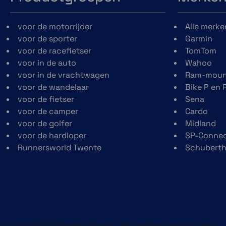
Robuust design
Ga vol vertrouwe
voor de motorrijder
Alle merke
ontdekkingstocht
voor de sporter
Garmin
een robuust ontw
voor de racefietser
TomTom
waaroner een 1,1 
voor in de auto
Wahoo
scherm, 50
voor in de vrachtwagen
Ram-moun
metalen verste
voor de wandelaar
Bike P en 
rand en e
voor de fietser
Sena
krasbestendig sch
voor de camper
Cardo
voor de golfer
Midland
voor de hardloper
SP-Conne
Runnersworld Twente
Schubert
24/7 gezondheid- en
Smartphone
wellness monitoring
meldingen
Copyright © 2013-heden Magento. Alle rechten voorbehouden.