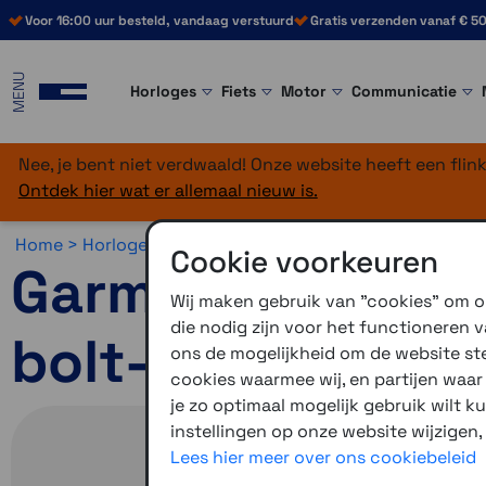
Voor 16:00 uur besteld, vandaag verstuurd
Gratis verzenden vanaf € 50
MENU
Horloges
Fiets
Motor
Communicatie
Nee, je bent niet verdwaald! Onze website heeft een fli
Ontdek hier wat er allemaal nieuw is.
Home >
Horloges >
Avontuur >
Garmin Instinct
Cookie voorkeuren
Garmin Instinct 
Wij maken gebruik van "cookies" om on
die nodig zijn voor het functioneren
bolt-blue
ons de mogelijkheid om de website stee
cookies waarmee wij, en partijen waa
je zo optimaal mogelijk gebruik wilt k
instellingen op onze website wijzigen,
Lees hier meer over ons cookiebeleid