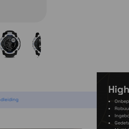
2 op voorraad
Momente
Momenteel e
High
dleiding
Onbepe
Robuus
Ingeb
Gedeta