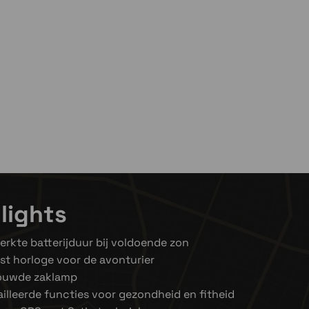
el even niet op voorraad
ven niet op voorraad
lights
rkte batterijduur bij voldoende zon
t horloge voor de avonturier
ouwde zaklamp
illeerde functies voor gezondheid en fitheid