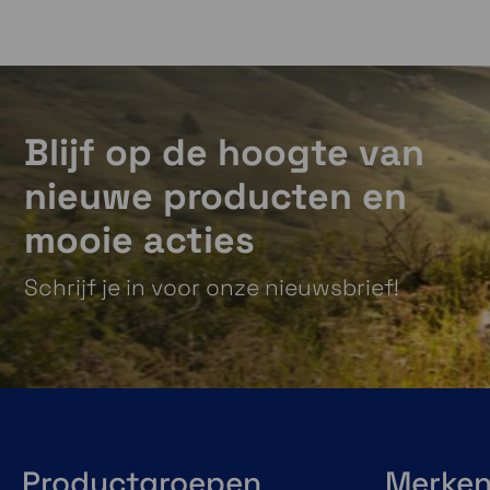
Blijf op de hoogte van
nieuwe producten en
Opladen met zonne-
mooie acties
energie
Schrijf je in voor onze nieuwsbrief!
Onbeperkte
batterijlevensduur in
de smartwatch-modus
met opladen via
zonne-energie.
Afhankelijk van
hoeveelheid en
itensitieit van de zon.
Productgroepen
Merke