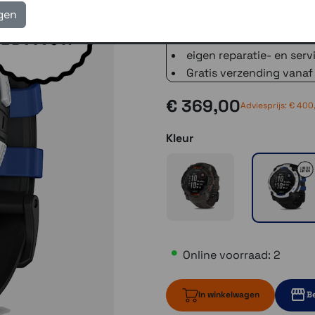
3 winkels voor uitleg en
igen
voor 16.00 uur besteld, 
verzending met PostNL 
eigen reparatie- en serv
Gratis verzending vanaf
€ 369,00
Adviesprijs: € 400
Kleur
Online voorraad: 2
In winkelwagen
Be