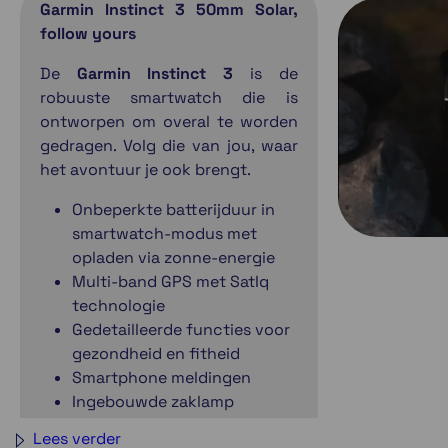
Garmin Instinct 3 50mm Solar,
follow yours
De
Garmin Instinct 3
is de
robuuste smartwatch die is
ontworpen om overal te worden
gedragen. Volg die van jou, waar
het avontuur je ook brengt.
Onbeperkte batterijduur in
smartwatch-modus met
opladen via zonne-energie
Multi-band GPS met SatIq
technologie
Gedetailleerde functies voor
gezondheid en fitheid
Smartphone meldingen
Ingebouwde zaklamp
Rubuust design
Lees verder