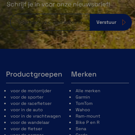
Schrijf je in voor onze nieuwsbrief!
Ga vol vertrouwen op ontdekkingstocht met
een robuust ontwerp, waaroner een 0,9 inch
Verstuur
scherm, 45 mm metalen versterkte rand en
een krasbestendig scherm.
Ingebouwde zaklamp
Productgroepen
Merken
De ingebouwde zaklamp, met variabele
intensiteit en afwisselend rood licht helpt je
voor de motorrijder
Alle merken
zien en gezien te worden.
voor de sporter
Garmin
voor de racefietser
TomTom
voor in de auto
Wahoo
voor in de vrachtwagen
Ram-mount
voor de wandelaar
Bike P en R
voor de fietser
Sena
voor de camper
Cardo