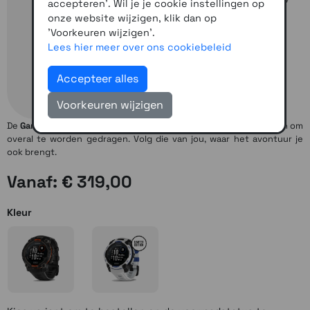
accepteren'. Wil je je cookie instellingen op
onze website wijzigen, klik dan op
'Voorkeuren wijzigen'.
Lees hier meer over ons cookiebeleid
Accepteer alles
Voorkeuren wijzigen
De
Garmin Instinct 3
is de robuuste smartwatch die is ontworpen om
overal te worden gedragen. Volg die van jou, waar het avontuur je
ook brengt.
Vanaf: € 319,00
Kleur