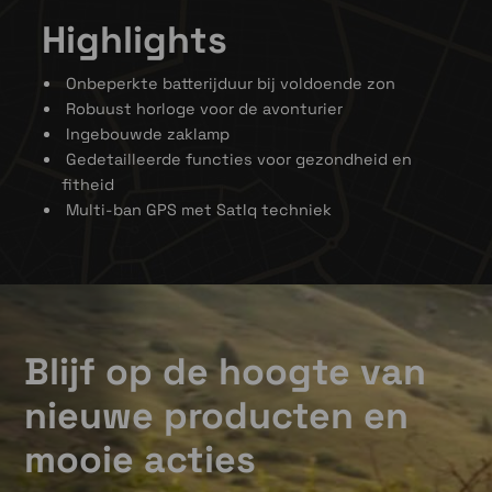
Highlights
Onbeperkte batterijduur bij voldoende zon
Robuust horloge voor de avonturier
Ingebouwde zaklamp
Gedetailleerde functies voor gezondheid en
fitheid
Multi-ban GPS met SatIq techniek
Opladen met zonne-energie
Onbeperkte batterijlevensduur in de
smartwatch-modus met opladen via zonne-
energie. Afhankelijk van hoeveelheid en
itensitieit van de zon.
Blijf op de hoogte van
nieuwe producten en
mooie acties
Robuust design