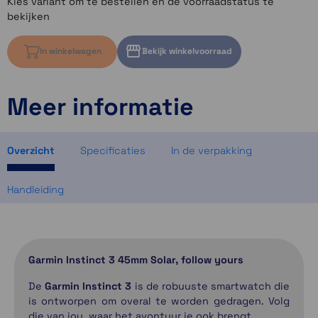
Kies variant om te bestellen en de voorraadstatus te
bekijken
In winkelwagen
Bekijk winkelvoorraad
Meer informatie
Kies variant om voorraad te bekijken
Kies variant om voorraad te bekijken
Kies variant om voorraad te bekijken
Overzicht
Specificaties
In de verpakking
Handleiding
Garmin Instinct 3 45mm Solar, follow yours
De
Garmin Instinct 3
is de robuuste smartwatch die
is ontworpen om overal te worden gedragen. Volg
die van jou, waar het avontuur je ook brengt.