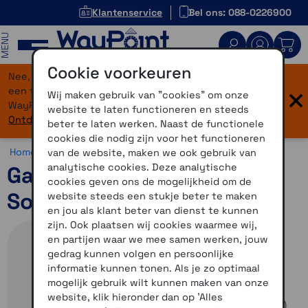
Klantenservice
Bel ons: 088-0226900
MENU
Cookie voorkeuren
Nee, je bent niet verdwaald! Onze website heeft
×
een flinke upgrade gekregen. Dezelfde vertrouwde
Wij maken gebruik van "cookies" om onze
WayPoint-service, maar dan in een modern jasje.
website te laten functioneren en steeds
Ontdek hier wat er allemaal nieuw is.
beter te laten werken. Naast de functionele
cookies die nodig zijn voor het functioneren
Home >
Horloges >
Avontuur >
Garmin Instinct
van de website, maken we ook gebruik van
analytische cookies. Deze analytische
Garmin Instinct 3 45mm
cookies geven ons de mogelijkheid om de
Solar
website steeds een stukje beter te maken
en jou als klant beter van dienst te kunnen
zijn. Ook plaatsen wij cookies waarmee wij,
en partijen waar we mee samen werken, jouw
gedrag kunnen volgen en persoonlijke
informatie kunnen tonen. Als je zo optimaal
mogelijk gebruik wilt kunnen maken van onze
website, klik hieronder dan op 'Alles