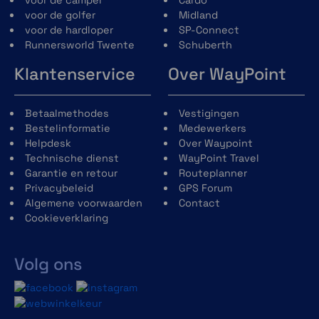
24/7 gezondheid- en wellness monitoring
voor de golfer
Midland
voor de hardloper
SP-Connect
Ga er vol voor met
Runnersworld Twente
Schuberth
gezondheidsbewakingsfuncties, zoals
hartslag, geavanceerde slaapcontrole, Pulse
Klantenservice
Over WayPoint
Ox en meer.
Betaalmethodes
Vestigingen
Bestelinformatie
Medewerkers
Helpdesk
Over Waypoint
Technische dienst
WayPoint Travel
Garantie en retour
Routeplanner
Smartphone meldingen
Privacybeleid
GPS Forum
Algemene voorwaarden
Contact
Ontvang e-mails, sms-berichten en
Cookieverklaring
waarschuwingen op je smartwatch wanneer
deze is gekoppeld met je compatibele Apple®
of Android™ smartphone.
Volg ons