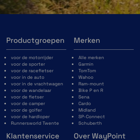
Productgroepen
Merken
voor de motorrijder
Alle merken
voor de sporter
Garmin
voor de racefietser
TomTom
voor in de auto
Wahoo
voor in de vrachtwagen
Ram-mount
voor de wandelaar
Bike P en R
voor de fietser
Sena
voor de camper
Cardo
voor de golfer
Midland
voor de hardloper
SP-Connect
Runnersworld Twente
Schuberth
Klantenservice
Over WayPoint