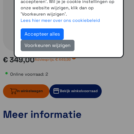
accepteren'. Wil je je cookie instellingen op
onze website wijzigen, klik dan op
'Voorkeuren wijzigen'.
Lees hier meer over ons cookiebeleid
Accepteer alles
Voorkeuren wijzigen
€ 349,00
Adviesprijs:
€ 449,99
Online voorraad: 2
In winkelwagen
Bekijk winkelvoorraad
Meer informatie
2 op voorraad
Momenteel even niet op voorraad
Momenteel even niet op voorraad