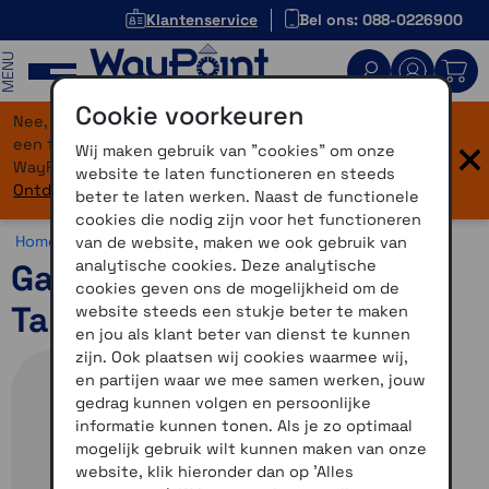
Klantenservice
Bel ons: 088-0226900
MENU
Cookie voorkeuren
Nee, je bent niet verdwaald! Onze website heeft
×
een flinke upgrade gekregen. Dezelfde vertrouwde
Wij maken gebruik van "cookies" om onze
WayPoint-service, maar dan in een modern jasje.
website te laten functioneren en steeds
Ontdek hier wat er allemaal nieuw is.
beter te laten werken. Naast de functionele
cookies die nodig zijn voor het functioneren
Home >
Overig >
Opruiming >
Diversen
van de website, maken we ook gebruik van
analytische cookies. Deze analytische
Garmin Instinct 2X Solar
cookies geven ons de mogelijkheid om de
Tactical Black
website steeds een stukje beter te maken
en jou als klant beter van dienst te kunnen
zijn. Ook plaatsen wij cookies waarmee wij,
en partijen waar we mee samen werken, jouw
gedrag kunnen volgen en persoonlijke
informatie kunnen tonen. Als je zo optimaal
mogelijk gebruik wilt kunnen maken van onze
website, klik hieronder dan op 'Alles