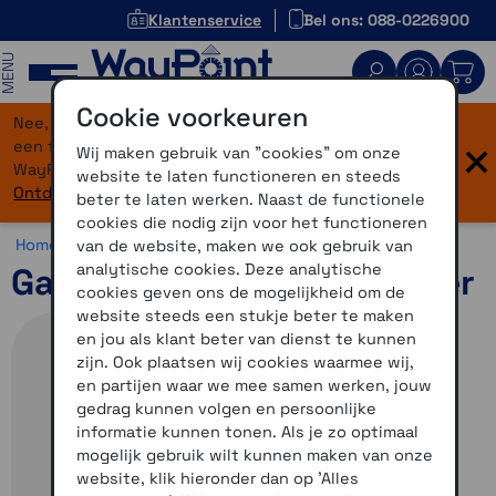
Klantenservice
Bel ons: 088-0226900
MENU
Cookie voorkeuren
Nee, je bent niet verdwaald! Onze website heeft
×
een flinke upgrade gekregen. Dezelfde vertrouwde
Wij maken gebruik van "cookies" om onze
WayPoint-service, maar dan in een modern jasje.
website te laten functioneren en steeds
Ontdek hier wat er allemaal nieuw is.
beter te laten werken. Naast de functionele
cookies die nodig zijn voor het functioneren
Home >
Navigatie >
Wandelnavigatie >
Garmin inReach
van de website, maken we ook gebruik van
analytische cookies. Deze analytische
Garmin inReach Messenger
cookies geven ons de mogelijkheid om de
website steeds een stukje beter te maken
en jou als klant beter van dienst te kunnen
zijn. Ook plaatsen wij cookies waarmee wij,
en partijen waar we mee samen werken, jouw
gedrag kunnen volgen en persoonlijke
informatie kunnen tonen. Als je zo optimaal
mogelijk gebruik wilt kunnen maken van onze
website, klik hieronder dan op 'Alles