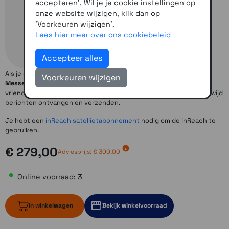
accepteren'. Wil je je cookie instellingen op
onze website wijzigen, klik dan op
'Voorkeuren wijzigen'.
Lees hier meer over ons cookiebeleid
Accepteer alles
Als je offgrid bent, gaat de kleine, robuuste
Garmin inReach
Voorkeuren wijzigen
Messenger
de grenzen van mobiele netwerken te buiten om
vrienden en familie binnen bereik te houden, want je kunt wereldwijd
berichten ontvangen en verzenden.
Je hebt een
inReach satellietabonnement
nodig om de inReach te
gebruiken.
€ 279,00
Adviesprijs:
€ 300,00
Online voorraad: 3
In winkelwagen
Bekijk winkelvoorraad