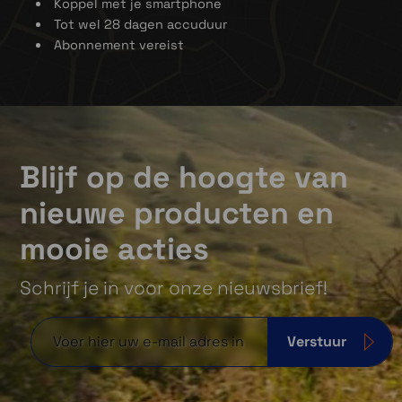
Koppel met je smartphone
Tot wel 28 dagen accuduur
Abonnement vereist
Blijf op de hoogte van
Berichten ontvangen en verzenden
nieuwe producten en
Een eenvoudige gebruikersinterface via de
mooie acties
Garmin Messenger app op je smartphone
maakt het gemakkelijk om tekstberichten uit
Schrijf je in voor onze nieuwsbrief!
te wisselen met je dierbaren via satelliet- of
mobiele netwerken.
Verstuur