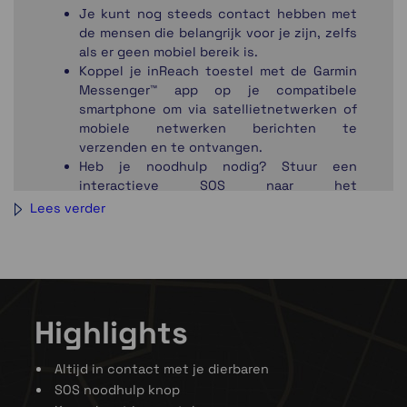
Je kunt nog steeds contact hebben met
de mensen die belangrijk voor je zijn, zelfs
als er geen mobiel bereik is.
Koppel je inReach toestel met de Garmin
Messenger™ app op je compatibele
smartphone om via satellietnetwerken of
mobiele netwerken berichten te
verzenden en te ontvangen.
Heb je noodhulp nodig? Stuur een
interactieve SOS naar het
coördinatiecentrum.
Lees verder
Om je gerust te stellen, wordt op het
scherm van het toestel bevestigd dat het
bericht is verzonden.
Gebruik vooraf ingestelde berichten om je
onderweg eenvoudig te melden bij
contactpersonen.
Highlights
Verleng je avonturen dankzij de levensduur
van de batterij die tussen oplaadbeurten
Altijd in contact met je dierbaren
tot wel 28 dagen meegaat.
SOS noodhulp knop