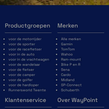
Naadloze connectiviteit
De geoptimaliseerde berichtverzending en -
ontvangst van inReach maakt gebruik van de
Productgroepen
Merken
mobiele verbinding van je smartphone
wanneer die beschikbaar is, en schakelt
vervolgens naadloos over naar een 100%
voor de motorrijder
Alle merken
wereldwijd Iridium® satellietnetwerk wanneer
voor de sporter
Garmin
je buiten het mobiele dekkingsbereik komt.
voor de racefietser
TomTom
voor in de auto
Wahoo
voor in de vrachtwagen
Ram-mount
voor de wandelaar
Bike P en R
voor de fietser
Sena
voor de camper
Cardo
Groepsberichten
voor de golfer
Midland
voor de hardloper
SP-Connect
Met de Garmin Messenger app ondersteunt
Runnersworld Twente
Schuberth
de inReach verbinding threading en
distributie van groepsberichten. Zo kun je
Klantenservice
Over WayPoint
jouw avonturen met meerdere
contactpersonen tegelijk delen en