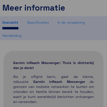
Meer informatie
3 op voorraad
1 op voorraad
1 op voorraad
Overzicht
Specificaties
In de verpakking
Handleiding
Garmin inReach Messenger: Thuis is dichterbij
dan je denkt
Als je offgrid bent, gaat de kleine,
robuuste
Garmin inReach Messenger
de
grenzen van mobiele netwerken te buiten om
vrienden en familie binnen bereik te houden,
want je kunt wereldwijd berichten ontvangen
en verzenden.