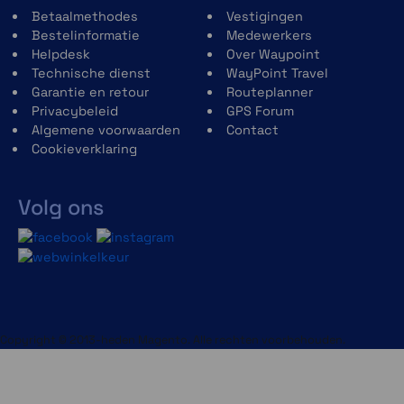
groepsberichten met vrienden en familie
Betaalmethodes
Vestigingen
uitwisselen.
Bestelinformatie
Medewerkers
Helpdesk
Over Waypoint
Technische dienst
WayPoint Travel
Garantie en retour
Routeplanner
Privacybeleid
GPS Forum
Algemene voorwaarden
Contact
Cookieverklaring
Interactieve SOS-waarschuwing
Volg ons
In geval van nood kun je een interactief SOS-
bericht verzenden naar het Garmin
International Emergency Response
Coordination Center (IERCC), een
alarmcentrale die 24/7 bereikbaar is.
Copyright © 2013-heden Magento. Alle rechten voorbehouden.
Locatie delen