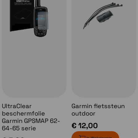
Uitgebreide GNSS-ondersteuning
Multi-band-technologie
en uitgebreide
GNSS-ondersteuning (GPS, GLONASS, Galileo,
QZSS en IRNSS) bieden optimale
nauwkeurigheid bij steile hellingen,
straatcanyons en dichte bossen.
UltraClear
Garmin fietssteun
beschermfolie
outdoor
Garmin GPSMAP 62-
€ 12,00
64-65 serie
In Winkelwagen