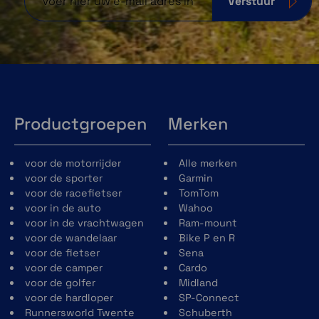
Verstuur
Productgroepen
Merken
voor de motorrijder
Alle merken
voor de sporter
Garmin
voor de racefietser
TomTom
Geocachen
voor in de auto
Wahoo
voor in de vrachtwagen
Ram-mount
Download geocaches van de Geocache
voor de wandelaar
Bike P en R
website en laadt deze in je toestel. Je leest
voor de fietser
Sena
de omschrijving, tips en laatste activiteit op
voor de camper
Cardo
je
Gamin GPSMAP 65s
. LET OP het toestel
voor de golfer
Midland
beschikt NIET over Live Geocaching.
voor de hardloper
SP-Connect
Runnersworld Twente
Schuberth