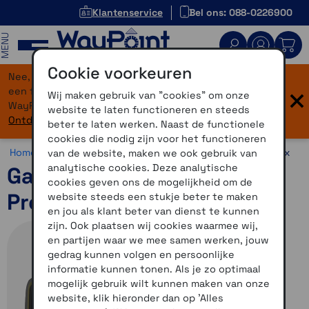
Klantenservice
Bel ons: 088-0226900
MENU
Cookie voorkeuren
Nee, je bent niet verdwaald! Onze website heeft
×
een flinke upgrade gekregen. Dezelfde vertrouwde
Wij maken gebruik van "cookies" om onze
WayPoint-service, maar dan in een modern jasje.
website te laten functioneren en steeds
Ontdek hier wat er allemaal nieuw is.
beter te laten werken. Naast de functionele
cookies die nodig zijn voor het functioneren
Home >
Navigatie >
Wandelnavigatie >
Garmin GPSMAP 6x
van de website, maken we ook gebruik van
analytische cookies. Deze analytische
Garmin GPSMAP 65s
cookies geven ons de mogelijkheid om de
Premium
website steeds een stukje beter te maken
en jou als klant beter van dienst te kunnen
zijn. Ook plaatsen wij cookies waarmee wij,
en partijen waar we mee samen werken, jouw
gedrag kunnen volgen en persoonlijke
informatie kunnen tonen. Als je zo optimaal
mogelijk gebruik wilt kunnen maken van onze
website, klik hieronder dan op 'Alles