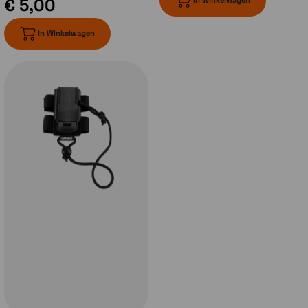
€ 5,00
ABC-sensoren
In Winkelwagen
Navigeer over iedere trail met ABC-sensoren,
met een hoogtemeter voor hoogtegegevens,
een barometer voor het controleren van het
weer en een elektronisch kompas met 3
assen.
Smartphone meldingen
Ontvang e-mails, sms-berichten en
waarschuwingen rechtstreeks op je handheld
wanneer deze is gekoppeld met een
compatibel toestel.