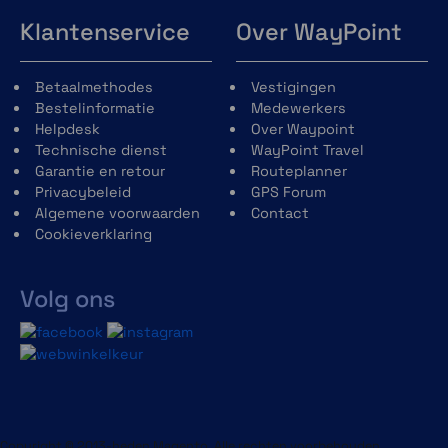
Klantenservice
Over WayPoint
Betaalmethodes
Vestigingen
Bestelinformatie
Medewerkers
Helpdesk
Over Waypoint
Technische dienst
WayPoint Travel
Garantie en retour
Routeplanner
Privacybeleid
GPS Forum
Algemene voorwaarden
Contact
Cookieverklaring
Volg ons
Vooraf geladen TopoActive kaart van Europa
Vooraf geïnstalleerde TopoActive kaarten van
Copyright © 2013-heden Magento. Alle rechten voorbehouden.