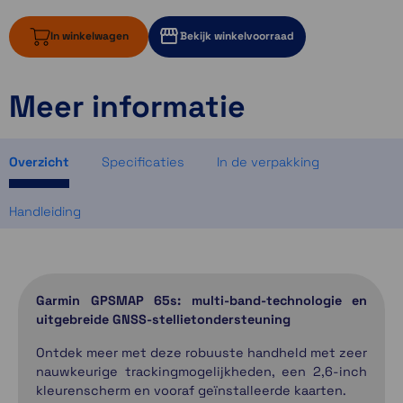
In winkelwagen
Bekijk winkelvoorraad
Meer informatie
ruim op voorraad
2 op voorraad
2 op voorraad
Overzicht
Specificaties
In de verpakking
Handleiding
Garmin GPSMAP 65s: multi-band-technologie en
uitgebreide GNSS-stellietondersteuning
Ontdek meer met deze robuuste handheld met zeer
nauwkeurige trackingmogelijkheden, een 2,6-inch
kleurenscherm en vooraf geïnstalleerde kaarten.