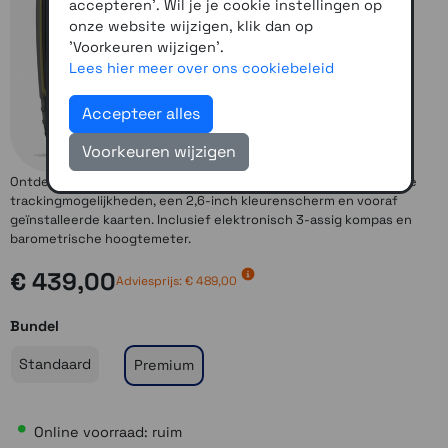
accepteren'. Wil je je cookie instellingen op
onze website wijzigen, klik dan op
'Voorkeuren wijzigen'.
Lees hier meer over ons cookiebeleid
Accepteer alles
Voorkeuren wijzigen
Ontdek meer met deze robuuste handheld met zeer nauwkeurige
trackingmogelijkheden, een 2,6-inch kleurenscherm en vooraf
geïnstalleerde kaarten. Inclusief elektronisch 3-assig kompas en
barometrische hoogtemeter.
€ 439,00
Adviesprijs: € 489,00
Bundel
Standaard
Premium
Online voorraad: ruim