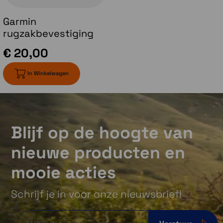
Garmin
rugzakbevestiging
€ 20,00
In Winkelwagen
Garmin Explore App en website
Plan, bekijk en synchroniseer waypoints,
routes en tracks met behulp van de Garmin
Blijf op de hoogte van
Explore app1 en website. Je kunt zelfs
voltooide activiteiten bekijken terwijl je nog
nieuwe producten en
in het veld bent.
mooie acties
Schrijf je in voor onze nieuwsbrief!