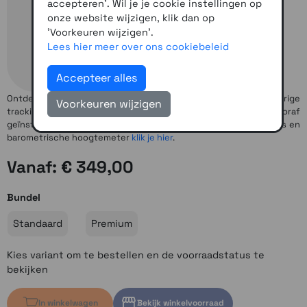
accepteren'. Wil je je cookie instellingen op
onze website wijzigen, klik dan op
'Voorkeuren wijzigen'.
Lees hier meer over ons cookiebeleid
Accepteer alles
Ontdek meer met deze robuuste handheld met zeer nauwkeurige
Voorkeuren wijzigen
trackingmogelijkheden, een 2,6-inch kleurenscherm en vooraf
geïnstalleerde kaarten. Voor de versie MET elektronisch kompas en
barometrische hoogtemeter
klik je hier
.
Vanaf: € 349,00
Bundel
Standaard
Premium
Kies variant om te bestellen en de voorraadstatus te
bekijken
In winkelwagen
Bekijk winkelvoorraad