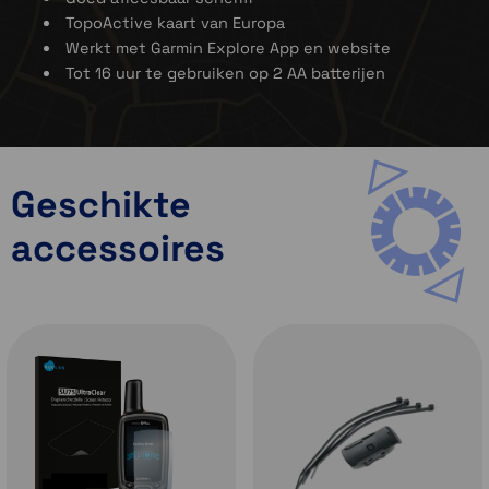
TopoActive kaart van Europa
Werkt met Garmin Explore App en website
Tot 16 uur te gebruiken op 2 AA batterijen
Mis geen enkel detail met dit in zonlicht
afleesbare kleurenscherm.
Ontdek uitdagende locaties met multi-
band-technologie en uitgebreide GNSS-
satellietondersteuning.
Reis over het platteland met navigeerbare
Geschikte
TopoActive kaarten van Europa..
Ga vol vertrouwen op weg. Deze robuuste
accessoires
handheld is ontworpen voor veeleisende
omgevingen.
Organiseer je avontuur vanaf elke locatie
met de Garmin Explore™ website en app, in
combinatie met een compatibele
smartphone.
Reis met een batterijduur van maximaal 16
uur in de GPS-modus.