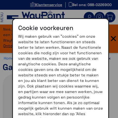
Klantenservice
Bel ons: 088-0226900
MENU
Cookie voorkeuren
Nee, je bent niet verdwaald! Onze website heeft
×
een flinke upgrade gekregen. Dezelfde vertrouwde
Wij maken gebruik van "cookies" om onze
WayPoint-service, maar dan in een modern jasje.
website te laten functioneren en steeds
Ontdek hier wat er allemaal nieuw is.
beter te laten werken. Naast de functionele
cookies die nodig zijn voor het functioneren
Home >
Navigatie >
Wandelnavigatie >
Garmin GPSMAP 6x
van de website, maken we ook gebruik van
analytische cookies. Deze analytische
Garmin GPSMAP 65
cookies geven ons de mogelijkheid om de
website steeds een stukje beter te maken
en jou als klant beter van dienst te kunnen
zijn. Ook plaatsen wij cookies waarmee wij,
en partijen waar we mee samen werken, jouw
gedrag kunnen volgen en persoonlijke
informatie kunnen tonen. Als je zo optimaal
mogelijk gebruik wilt kunnen maken van onze
website, klik hieronder dan op 'Alles