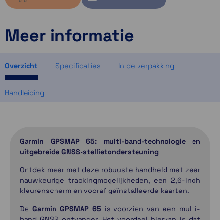
Meer informatie
Kies variant om voorraad te bekijken
Kies variant om voorraad te bekijken
Kies variant om voorraad te bekijken
Overzicht
Specificaties
In de verpakking
Handleiding
Garmin GPSMAP 65: multi-band-technologie en
uitgebreide GNSS-stellietondersteuning
Ontdek meer met deze robuuste handheld met zeer
nauwkeurige trackingmogelijkheden, een 2,6-inch
kleurenscherm en vooraf geïnstalleerde kaarten.
De
Garmin GPSMAP 65
is voorzien van een multi-
band GNSS ontvanger. Het voordeel hiervan is dat