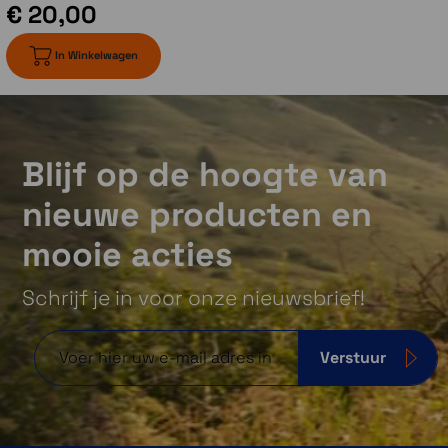
€ 20,00
In Winkelwagen
Blijf op de hoogte van
Garmin Explore App en website
nieuwe producten en
Plan, bekijk en synchroniseer waypoints,
mooie acties
routes en tracks met behulp van de Garmin
Explore app1 en website. Je kunt zelfs
voltooide activiteiten bekijken terwijl je nog
Schrijf je in voor onze nieuwsbrief!
in het veld bent.
Verstuur