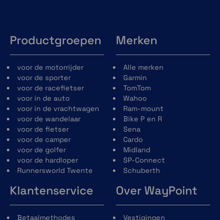
Geocachen
Download geocaches van de Geocache
website en laadt deze in je toestel. Je leest
Productgroepen
Merken
de omschrijving, tips en laatste activiteit op
je
Gamin GPSMAP 65
. LET OP het toestel
voor de motorrijder
Alle merken
beschikt NIET over Live Geocaching.
voor de sporter
Garmin
voor de racefietser
TomTom
voor in de auto
Wahoo
voor in de vrachtwagen
Ram-mount
voor de wandelaar
Bike P en R
voor de fietser
Sena
Afmetingen en prestaties:
voor de camper
Cardo
voor de golfer
Midland
Afmetingen, BxHxD: 6,1 x 16,0 x 3,6 cm
voor de hardloper
SP-Connect
Schermgrootte, BxH: 3,6 x 5,5 cm; 2,6 inch (6,6
Runnersworld Twente
Schuberth
cm) diagonaal
Schermresolutie, BxH 160 x 240 pixels
Klantenservice
Over WayPoint
Displaytype transflective, 65-K TFT-
kleurenscherm
Gewicht: 217 gram
Betaalmethodes
Vestigingen