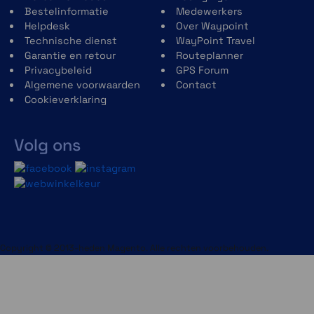
Batterij: 2 AA-batterijen (niet inbegrepen); NiMH
Bestelinformatie
Medewerkers
of Lithium aanbevolen
Helpdesk
Over Waypoint
Batterijduur: Tot 16 uur
Technische dienst
WayPoint Travel
Waterbestendig Ja (IPX7)
Garantie en retour
Routeplanner
Geheugen: 16 GB
Privacybeleid
GPS Forum
Hoogwaardige ontvanger Ja
Algemene voorwaarden
Contact
Interface: Compatibel met snelle USB en NMEA
Cookieverklaring
0183
Artikelnummer: 010-02451-01
EAN: 753759257835
Volg ons
Kaarten en geheugen:
Basiskaart Ja
Vooraf geïnstalleerde kaarten: Ja (TopoActive
Europa; routeeerbaar)
Mogelijkheid om kaarten toe te voegen: Ja
Geschikt voor gegevenskaarten microSD™
Copyright © 2013-heden Magento. Alle rechten voorbehouden.
kaart (max. 32gb, niet meegeleverd)
Waypoints/favorieten/locaties 5000
Routes 200, 250 punten per route;
automatische routebepaling met 50 punten