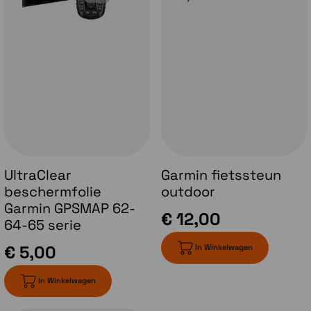
Uitgebreide GNSS-ondersteuning
Multi-band-technologie
en uitgebreide
GNSS-ondersteuning (GPS, GLONASS, Galileo,
QZSS en IRNSS) bieden optimale
nauwkeurigheid bij steile hellingen,
straatcanyons en dichte bossen.
UltraClear
Garmin fietssteun
beschermfolie
outdoor
Garmin GPSMAP 62-
€ 12,00
64-65 serie
€ 5,00
In Winkelwagen
In Winkelwagen
Vooraf geladen TopoActive kaart van Europa