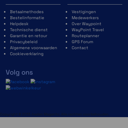
Betaalmethodes
Vestigingen
Bestelinformatie
Medewerkers
Helpdesk
Over Waypoint
GroupRide
Technische dienst
WayPoint Travel
Garantie en retour
Routeplanner
Blijf verbonden tijdens groepsritten via
Privacybeleid
GPS Forum
berichten tijdens de rit, live-locaties en
Algemene voorwaarden
Contact
waarschuwingen voor ongevaldetectie.
Cookieverklaring
Bovendien maak je het leuker en spannender
voor jezelf door klassementen voor
klimtochten en awards na de rit toe te
Volg ons
voegen. Koppeling met een smartphone is
vereist.
Copyright © 2013-heden Magento. Alle rechten voorbehouden.
Fietsvermogen en koersvereisten