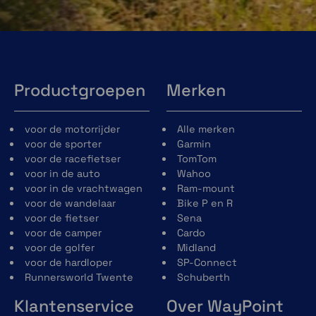
Batterij die klaar is voor de rit
Bij intensief gebruik kun je tot wel 20 uur
gebruiken of tot 60 uur in de
energiebesparingsmodus.
Productgroepen
Merken
voor de motorrijder
Alle merken
voor de sporter
Garmin
voor de racefietser
TomTom
voor in de auto
Wahoo
Waarschuwingen voor gevaren op de weg
voor in de vrachtwagen
Ram-mount
voor de wandelaar
Bike P en R
Ontvang waarschuwingen voor
voor de fietser
Sena
verkeersongevallen die door andere fietsers
voor de camper
Cardo
worden gemeld en voer je eigen bewerkingen
voor de golfer
Midland
uit. Koppeling met een smartphone is vereist.
voor de hardloper
SP-Connect
Runnersworld Twente
Schuberth
Klantenservice
Over WayPoint