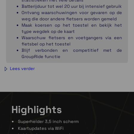
Batterijduur tot wel 20 uur bij intensief gebruik
Ontvang waarschuwingen voor gevaren op de
weg die door andere fietsers worden gemeld
Maak koersen op het toestel en bekijk het
type wegdek op de kaart
Waarschuw fietsers en voetgangers via een
fietsbel op het toestel
Blijf verbonden en competitief met de
GroupRide functie
Lees verder
Highlights
Superhelder 3,5 inch scherm
Kaartupdates via WiFi