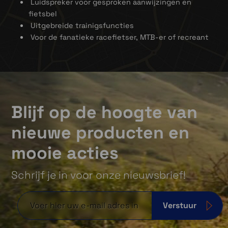
Luidspreker voor gesproken aanwijzingen en
fietsbel
Uitgebreide trainigsfuncties
Voor de fanatieke racefietser, MTB-er of recreant
Helder kleurenscherm
Blijf op de hoogte van
Bekijk je statistieken en kaarten met meer
details dan ooit tevoren met een helder
nieuwe producten en
kleurentouchscreen en nieuwe manieren om
je gegevens te bekijken.
mooie acties
Schrijf je in voor onze nieuwsbrief!
Verstuur