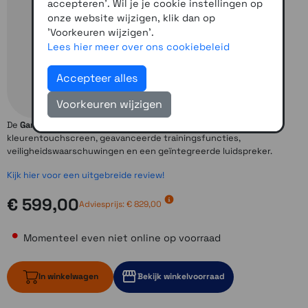
accepteren'. Wil je je cookie instellingen op
onze website wijzigen, klik dan op
'Voorkeuren wijzigen'.
Lees hier meer over ons cookiebeleid
Accepteer alles
Voorkeuren wijzigen
De
Garmin Edge 1050
fietsnavigatie heeft een helder LCD
kleurentouchscreen, geavanceerde trainingsfuncties,
veiligheidswaarschuwingen en een geïntegreerde luidspreker.
Kijk hier voor een uitgebreide review!
€ 599,00
Adviesprijs:
€ 829,00
Momenteel even niet online op voorraad
In winkelwagen
Bekijk winkelvoorraad