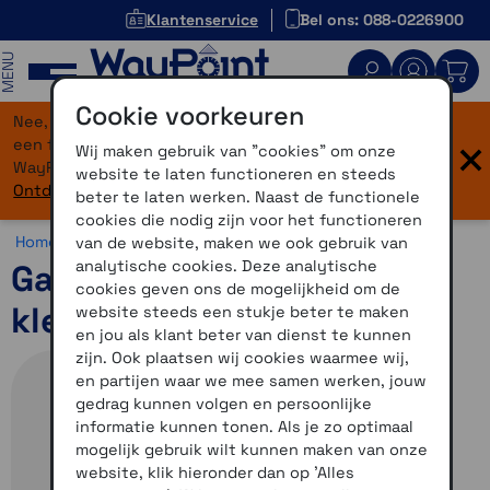
Klantenservice
Bel ons: 088-0226900
MENU
Cookie voorkeuren
Nee, je bent niet verdwaald! Onze website heeft
×
een flinke upgrade gekregen. Dezelfde vertrouwde
Wij maken gebruik van "cookies" om onze
WayPoint-service, maar dan in een modern jasje.
website te laten functioneren en steeds
Ontdek hier wat er allemaal nieuw is.
beter te laten werken. Naast de functionele
cookies die nodig zijn voor het functioneren
Home >
Fiets >
Fietsnavigatie >
Garmin Edge x50 serie
van de website, maken we ook gebruik van
analytische cookies. Deze analytische
Garmin Edge 1050 incl.
cookies geven ons de mogelijkheid om de
kledingset maat XL
website steeds een stukje beter te maken
en jou als klant beter van dienst te kunnen
zijn. Ook plaatsen wij cookies waarmee wij,
en partijen waar we mee samen werken, jouw
gedrag kunnen volgen en persoonlijke
informatie kunnen tonen. Als je zo optimaal
mogelijk gebruik wilt kunnen maken van onze
website, klik hieronder dan op 'Alles