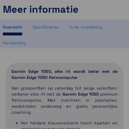
Meer informatie
Momenteel even niet op voorraad
Momenteel even niet op voorraad
Momenteel even niet op voorraad
Overzicht
Specificaties
In de verpakking
Handleiding
Garmin Edge 1050, elke rit wordt beter met de
Garmin Edge 1050 fietscomputer
Van groepsritten op zaterdag tot lange soloritten:
verbeter elke rit met de
Garmin Edge 1050
premium
fietscomputer. Met inzichten in prestaties,
wedstrijden onderweg en gratis persoonlijke
coaching.
Het heldere kleurenscherm toont kaarten en
statistieken met vele details