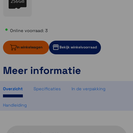
Online voorraad: 3
In winkelwagen
Bekijk winkelvoorraad
Meer informatie
3 op voorraad
1 op voorraad
2 op voorraad
Overzicht
Specificaties
In de verpakking
Handleiding