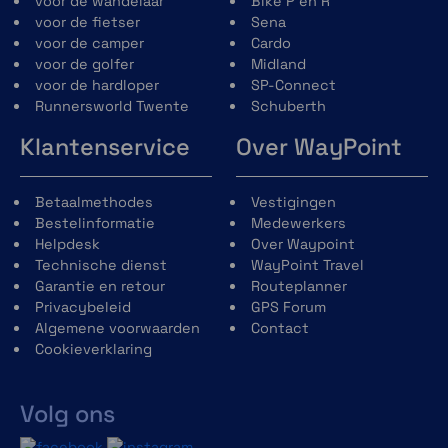
voor de wandelaar
Bike P en R
voor de fietser
Sena
voor de camper
Cardo
voor de golfer
Midland
Met ingebouwde Garmin Clarity polarisator
voor de hardloper
SP-Connect
Runnersworld Twente
Schuberth
Klantenservice
Over WayPoint
Betaalmethodes
Vestigingen
Bestelinformatie
Medewerkers
Helpdesk
Over Waypoint
Technische dienst
WayPoint Travel
Garantie en retour
Routeplanner
Parkeerbewaking
Privacybeleid
GPS Forum
Algemene voorwaarden
Contact
Ontvang een smartphone-waarschuwing
Cookieverklaring
wanneer je dash cam een ongeval met je
geparkeerde auto detecteert. Hiervoor is
een betaald Vault abonnement, actieve
Volg ons
WiFi verbinding en constante voeding
nodig. Sommige voertuigen vereisen het