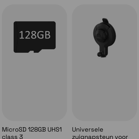
voertuig in de gaten gehouden wanneer je
weg bent. Een constante voeding en actieve
WIFi verbinding is vereist.
Helder HD-Video
Met 1440p HD-video, een 140-graden lens en
Garmin Clarity HDR-optica kun je dag en nacht
heldere videobeelden van belangrijke details
vastleggen.
MicroSD 128GB UHS1
Universele
Helder display
class 3
zuignapsteun voor