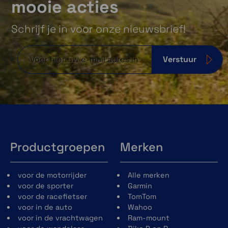
mooie acties
Schrijf je in voor onze nieuwsbrief!
Spraakbesturing
Verstuur
Houd je handen aan het stuur en instrueer de
camera met spraakopdrachten om
videobeelden op te slaan en audio-opnamen
te starten en te stoppen. Deze functie is
beschikbaar in het Engels, Duits, Frans,
Spaans, Italiaans en Zweeds.
Productgroepen
Merken
voor de motorrijder
Alle merken
voor de sporter
Garmin
voor de racefietser
TomTom
Zonder ingebouwde Garmin Clarity polarisator
voor in de auto
Wahoo
voor in de vrachtwagen
Ram-mount