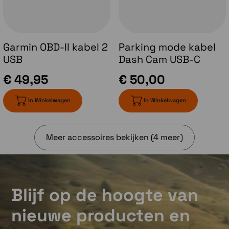
Garmin Clarity polarisator
Garmin OBD-II kabel 2
Parking mode kabel
Zie belangrijke details duidelijker en
USB
Dash Cam USB-C
verminder schittering op de voorruit dankzij
de ingebouwde Garmin Clarity polarisator.
€ 49,95
€ 50,00
In Winkelwagen
In Winkelwagen
Meer accessoires bekijken (4 meer)
Video's maken en delen
Met de Vault kun je jouw belangrijke video's
eenvoudig en veilig delen. Met een betaald
Vault abonnement en Wi-Fi®-verbinding zijn
Blijf op de hoogte van
opgeslagen videoclips toegankelijk via de
Garmin Drive app op je compatibele
nieuwe producten en
smartphone.