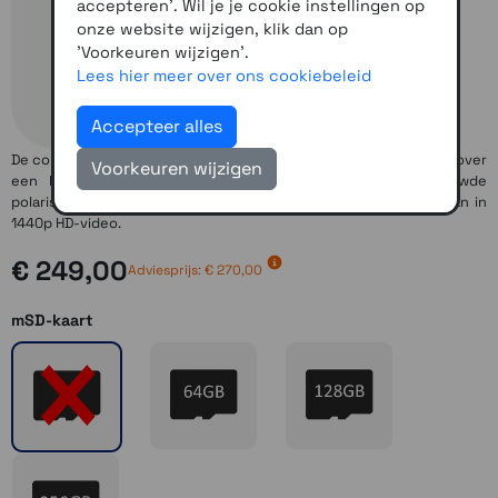
accepteren'. Wil je je cookie instellingen op
onze website wijzigen, klik dan op
'Voorkeuren wijzigen'.
Lees hier meer over ons cookiebeleid
Accepteer alles
De compacte, spraakgestuurde
Garmin Dash Cam X210
beschikt over
Voorkeuren wijzigen
een breed gezichtsveld van 140 graden en een ingebouwde
polarisator om belangrijke details vast te leggen en op te slaan in
1440p HD-video.
€ 249,00
Adviesprijs: € 270,00
mSD-kaart