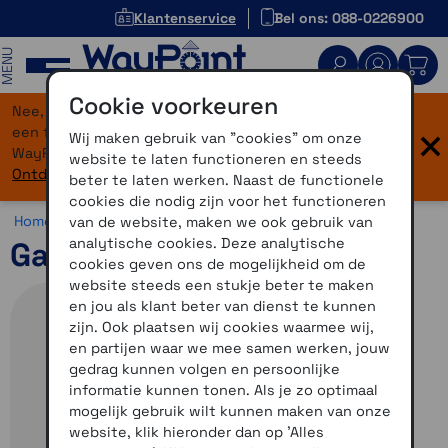
Klantenservice
Bel ons: 088-0226900
MENU
Cookie voorkeuren
Nee, je bent niet verdwaald! Onze website heeft
×
een flinke upgrade gekregen. Dezelfde vertrouwde
Wij maken gebruik van "cookies" om onze
WayPoint-service, maar dan in een modern jasje.
website te laten functioneren en steeds
Ontdek hier wat er allemaal nieuw is.
beter te laten werken. Naast de functionele
cookies die nodig zijn voor het functioneren
Home >
Navigatie >
Autonavigatie >
Dashcam
van de website, maken we ook gebruik van
analytische cookies. Deze analytische
Garmin Dash Cam X210
cookies geven ons de mogelijkheid om de
website steeds een stukje beter te maken
en jou als klant beter van dienst te kunnen
zijn. Ook plaatsen wij cookies waarmee wij,
en partijen waar we mee samen werken, jouw
gedrag kunnen volgen en persoonlijke
informatie kunnen tonen. Als je zo optimaal
mogelijk gebruik wilt kunnen maken van onze
website, klik hieronder dan op 'Alles