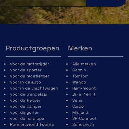
Productgroepen
Merken
voor de motorrijder
Alle merken
voor de sporter
Garmin
voor de racefietser
TomTom
voor in de auto
Wahoo
voor in de vrachtwagen
Ram-mount
voor de wandelaar
Bike P en R
voor de fietser
Sena
voor de camper
Cardo
voor de golfer
Midland
voor de hardloper
SP-Connect
Runnersworld Twente
Schuberth