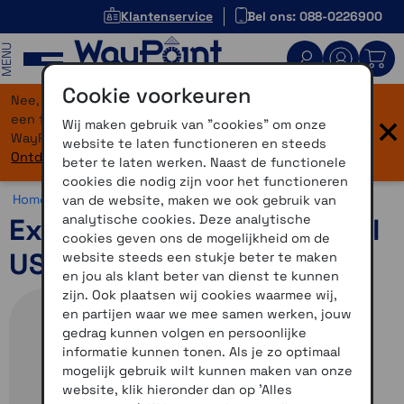
Klantenservice
Bel ons: 088-0226900
MENU
Cookie voorkeuren
Nee, je bent niet verdwaald! Onze website heeft
×
een flinke upgrade gekregen. Dezelfde vertrouwde
Wij maken gebruik van "cookies" om onze
WayPoint-service, maar dan in een modern jasje.
website te laten functioneren en steeds
Ontdek hier wat er allemaal nieuw is.
beter te laten werken. Naast de functionele
cookies die nodig zijn voor het functioneren
Home >
Accessoires >
Automotive accessoires >
Overig
van de website, maken we ook gebruik van
analytische cookies. Deze analytische
Extra lange voedingskabel
cookies geven ons de mogelijkheid om de
USB-C 8 meter
website steeds een stukje beter te maken
en jou als klant beter van dienst te kunnen
zijn. Ook plaatsen wij cookies waarmee wij,
en partijen waar we mee samen werken, jouw
gedrag kunnen volgen en persoonlijke
informatie kunnen tonen. Als je zo optimaal
mogelijk gebruik wilt kunnen maken van onze
website, klik hieronder dan op 'Alles