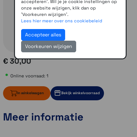
accepteren'. Wil je je cookie instellingen op
onze website wijzigen, klik dan op
'Voorkeuren wijzigen'.
Lees hier meer over ons cookiebeleid
Accepteer alles
Voorkeuren wijzigen
€ 30,00
Online voorraad: 1
In winkelwagen
Bekijk winkelvoorraad
Meer informatie
1 op voorraad
1 op voorraad
1 op voorraad