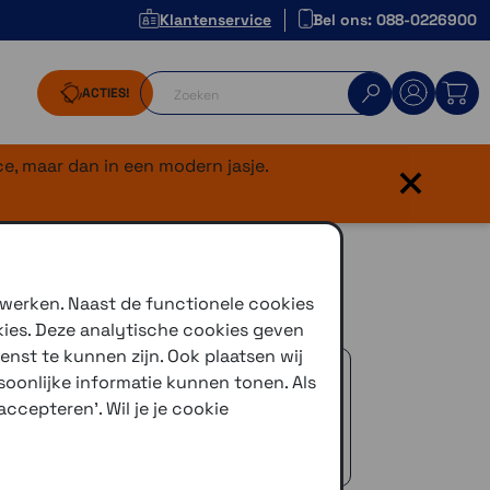
Klantenservice
Bel ons: 088-0226900
ACTIES!
×
e, maar dan in een modern jasje.
 werken. Naast de functionele cookies
kies. Deze analytische cookies geven
enst te kunnen zijn. Ook plaatsen wij
 advies!
oonlijke informatie kunnen tonen. Als
zelfde dag verstuurd (indien voorradig)
ccepteren'. Wil je je cookie
naar je adres of een PostNL afhaalpunt
icedienst
 €50,-