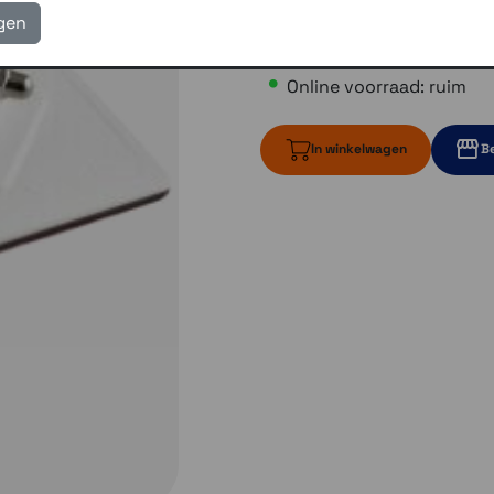
igen
€ 5,00
Online voorraad: ruim
In winkelwagen
Be
ruim op voorr
Momente
Momenteel e