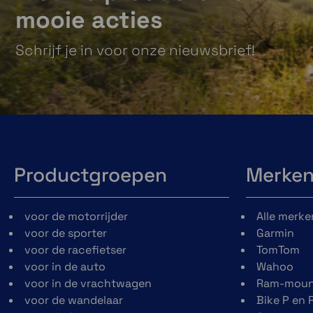
mooie acties
Schrijf je in voor onze nieuwsbrief!
Productgroepen
Merke
voor de motorrijder
Alle merke
voor de sporter
Garmin
voor de racefietser
TomTom
voor in de auto
Wahoo
voor in de vrachtwagen
Ram-moun
voor de wandelaar
Bike P en 