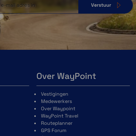
Verstuur
Over WayPoint
Vestigingen
Medewerkers
Over Waypoint
WayPoint Travel
Routeplanner
GPS Forum