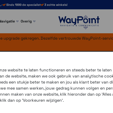
,-
Sinds 1999 de specialist
3 echte winkels!
Navigatie
Overig
nke upgrade gekregen. Dezelfde vertrouwde WayPoint-servic
g mount
ze website te laten functioneren en steeds beter te laten
 van de website, maken we ook gebruik van analytische coo
ds een stukje beter te maken en jou als klant beter van di
3 winkels voor uitleg en
r we mee samen werken, jouw gedrag kunnen volgen en pers
voor 16.00 uur besteld, 
unnen maken van onze website, klik hieronder dan op 'Alles a
verzending met PostNL 
 klik dan op 'Voorkeuren wijzigen'.
eigen reparatie- en serv
Gratis verzending vanaf