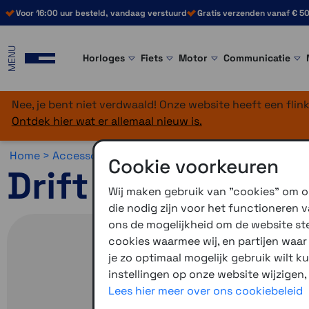
Voor 16:00 uur besteld, vandaag verstuurd
Gratis verzenden vanaf € 50
MENU
Horloges
Fiets
Motor
Communicatie
Nee, je bent niet verdwaald! Onze website heeft een fli
Ontdek hier wat er allemaal nieuw is.
Home >
Accessoires >
Overig >
Virb accessoires
Cookie voorkeuren
Drift flat surfin
Wij maken gebruik van "cookies" om on
die nodig zijn voor het functioneren
ons de mogelijkheid om de website stee
cookies waarmee wij, en partijen waa
je zo optimaal mogelijk gebruik wilt k
instellingen op onze website wijzigen,
Lees hier meer over ons cookiebeleid