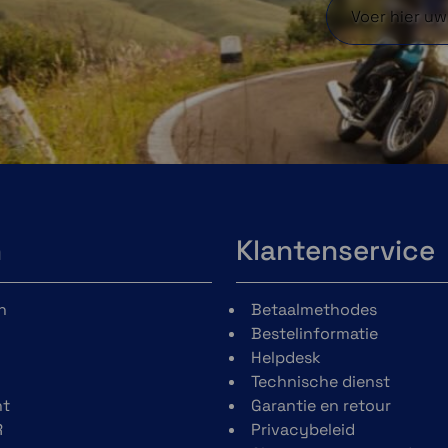
n
Klantenservice
n
Betaalmethodes
Bestelinformatie
Helpdesk
Technische dienst
t
Garantie en retour
R
Privacybeleid