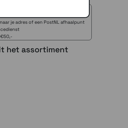
 advies!
zelfde dag verstuurd (indien voorradig)
naar je adres of een PostNL afhaalpunt
icedienst
 €50,-
uit het assortiment