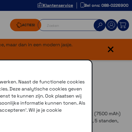
Klantenservice
Bel ons: 088-0226900
ACTIES!
×
e, maar dan in een modern jasje.
pomp en
 werken. Naast de functionele cookies
kies. Deze analytische cookies geven
enst te kunnen zijn. Ook plaatsen wij
oonlijke informatie kunnen tonen. Als
ccepteren'. Wil je je cookie
agbare elektrische compressor/powerbank (7500 mAh)
 voor banden (10,3 bar) en luchtbedden, 5 standen,