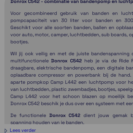
Donrox C542 - combinatie van bandenpomp en luch
Voor gecombineerd gebruik van banden en lucht
pompcapaciteit van 30 liter voor banden en 300 
Geschikt voor alle soorten banden, ballen en opblaa
voor auto, motor, camper, luchtbedden, sub boards,
bootjes.
Wil jij ook veilig en met de juiste bandenspannin
multifunctionele
Donrox C542
heb je via de Ride F
draagbare, elektrische bandenpomp, een digitale b
oplaadbare compressor en powerbank bij de hand.
aparte pompkop Camp L442 een luchtpomp voor het
van luchtbedden, plastic zwembadjes, bootjes, speelgo
Camp L442 voor het schoon blazen op moeilijk be
Donrox C542 beschik je dus over een systeem met ee
De functionele
Donrox C542
dient jouw gemak b
spanning houden van je banden.
Lees verder