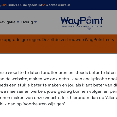
,-
Sinds 1999 de specialist
3 echte winkels!
Navigatie
Overig
nke upgrade gekregen. Dezelfde vertrouwde WayPoint-servic
mpressor banden
ze website te laten functioneren en steeds beter te laten
 van de website, maken we ook gebruik van analytische coo
ds een stukje beter te maken en jou als klant beter van di
r we mee samen werken, jouw gedrag kunnen volgen en pers
unnen maken van onze website, klik hieronder dan op 'Alles a
De
Donrox C542
is een dra
 klik dan op 'Voorkeuren wijzigen'.
met 2 pompkoppen, geschikt
USB-oplaadbaar, zaklamp.