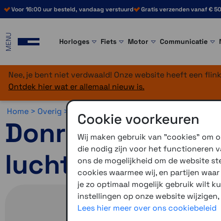
Voor 16:00 uur besteld, vandaag verstuurd
Gratis verzenden vanaf € 50
MENU
Horloges
Fiets
Motor
Communicatie
Nee, je bent niet verdwaald! Onze website heeft een fli
Ontdek hier wat er allemaal nieuw is.
Home >
Overig >
Midland >
Diversen
Cookie voorkeuren
Donrox C542 co
Wij maken gebruik van "cookies" om on
die nodig zijn voor het functioneren
luchtpomp
ons de mogelijkheid om de website stee
cookies waarmee wij, en partijen waa
je zo optimaal mogelijk gebruik wilt k
instellingen op onze website wijzigen,
Lees hier meer over ons cookiebeleid