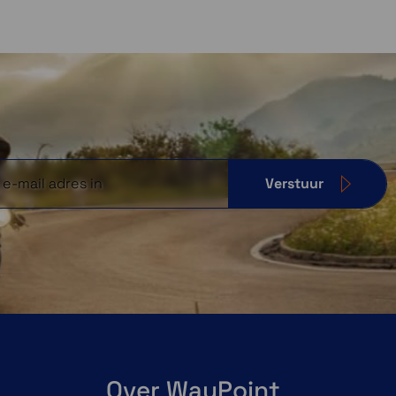
Verstuur
krachtige USB oplaadbare batterij. Daarmee pomp je
opcontact.
pfunctie
ue pompen
s te pompen
Over WayPoint