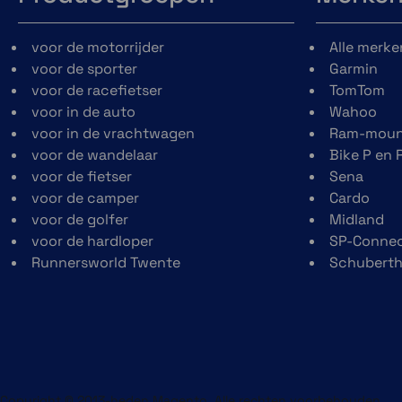
voor de motorrijder
Alle merke
voor de sporter
Garmin
voor de racefietser
TomTom
voor in de auto
Wahoo
voor in de vrachtwagen
Ram-moun
voor de wandelaar
Bike P en 
voor de fietser
Sena
voor de camper
Cardo
voor de golfer
Midland
voor de hardloper
SP-Conne
Eenvoudig te bedienen met autostop functie
Runnersworld Twente
Schubert
De Ride F542 bandenpomp kenmerkt zich door zijn ee
Kies een van de vooraf in te stellen programma's (
Druk op de aan/uit knop en de compressor begi
De compressor stopt automatisch bij de gewens
Multifunctioneel met ingebouwde powerbank en zak
Copyright © 2013-heden Magento. Alle rechten voorbehouden.