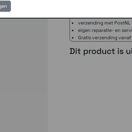
igen
3 winkels voor uitleg en
voor 16.00 uur besteld, 
verzending met PostNL 
eigen reparatie- en serv
Gratis verzending vanaf
Dit product is 