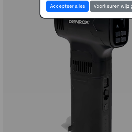
Accepteer alles
Voorkeuren wijz