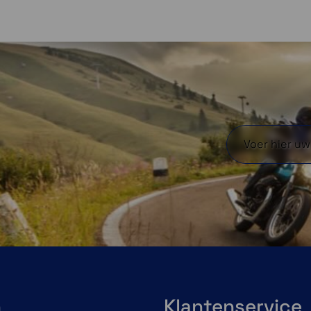
en
en
iste spanning brengen
 met de juiste spanning in
 plastic luchtbedden,
USB oplaadbaar en draadloos
De
Donrox C542
luchtcompressor beschikt over een 
banden draadloos vol lucht zonder gebruik van een st
Snel oppompen tot 10,3 bar met de krachtige pom
Met een volle batterij tot wel 20 minuten contin
Ingebouwde USB oplaadbare batterij om draadloo
n
Klantenservice