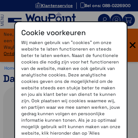
Klantenservice
Bel ons: 088-0226900
MENU
Cookie voorkeuren
Nee, je bent niet verdwaald! Onze website heeft
×
een flinke upgrade gekregen. Dezelfde vertrouwde
Wij maken gebruik van "cookies" om onze
WayPoint-service, maar dan in een modern jasje.
website te laten functioneren en steeds
Ontdek hier wat er allemaal nieuw is.
beter te laten werken. Naast de functionele
cookies die nodig zijn voor het functioneren
Home >
Overig >
Opruiming >
Diversen
van de website, maken we ook gebruik van
analytische cookies. Deze analytische
Dashboardschijf klein
cookies geven ons de mogelijkheid om de
website steeds een stukje beter te maken
en jou als klant beter van dienst te kunnen
zijn. Ook plaatsen wij cookies waarmee wij,
en partijen waar we mee samen werken, jouw
gedrag kunnen volgen en persoonlijke
informatie kunnen tonen. Als je zo optimaal
mogelijk gebruik wilt kunnen maken van onze
website, klik hieronder dan op 'Alles