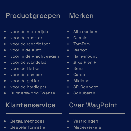
Productgroepen
Merken
voor de motorrijder
Alle merken
voor de sporter
Garmin
voor de racefietser
TomTom
voor in de auto
Wahoo
voor in de vrachtwagen
Ram-mount
voor de wandelaar
Bike P en R
voor de fietser
Sena
voor de camper
Cardo
voor de golfer
Midland
voor de hardloper
SP-Connect
Runnersworld Twente
Schuberth
Klantenservice
Over WayPoint
Betaalmethodes
Vestigingen
Bestelinformatie
Medewerkers