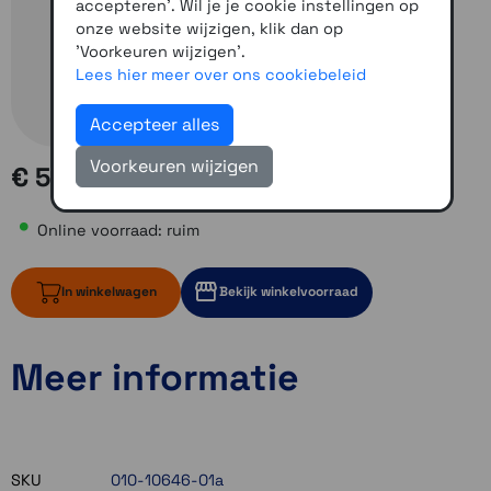
accepteren'. Wil je je cookie instellingen op
onze website wijzigen, klik dan op
'Voorkeuren wijzigen'.
Lees hier meer over ons cookiebeleid
Accepteer alles
Voorkeuren wijzigen
€ 5,00
Online voorraad: ruim
In winkelwagen
Bekijk winkelvoorraad
Meer informatie
ruim op voorraad
Momenteel even niet op voorraad
Momenteel even niet op voorraad
SKU
010-10646-01a