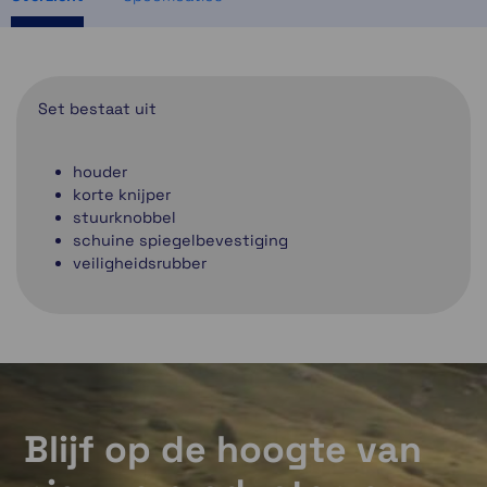
Set bestaat uit
houder
korte knijper
stuurknobbel
schuine spiegelbevestiging
veiligheidsrubber
Blijf op de hoogte van