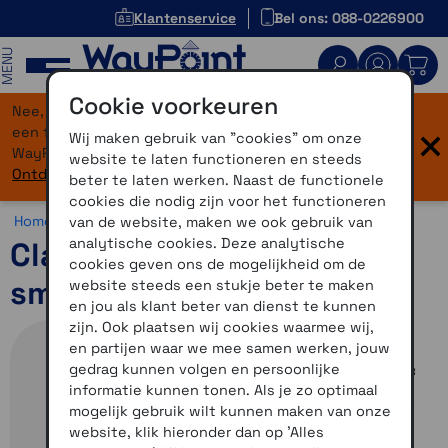
Klantenservice
Bel ons: 088-0226900
MENU
Cookie voorkeuren
Nee, je bent niet verdwaald! Onze website heeft
×
een flinke upgrade gekregen. Dezelfde vertrouwde
Wij maken gebruik van "cookies" om onze
WayPoint-service, maar dan in een modern jasje.
website te laten functioneren en steeds
Ontdek hier wat er allemaal nieuw is.
beter te laten werken. Naast de functionele
cookies die nodig zijn voor het functioneren
Home >
Motor >
Smartphone >
Overig
van de website, maken we ook gebruik van
analytische cookies. Deze analytische
Claw universele
cookies geven ons de mogelijkheid om de
smartphone motorhouder
website steeds een stukje beter te maken
en jou als klant beter van dienst te kunnen
zijn. Ook plaatsen wij cookies waarmee wij,
en partijen waar we mee samen werken, jouw
gedrag kunnen volgen en persoonlijke
informatie kunnen tonen. Als je zo optimaal
mogelijk gebruik wilt kunnen maken van onze
website, klik hieronder dan op 'Alles