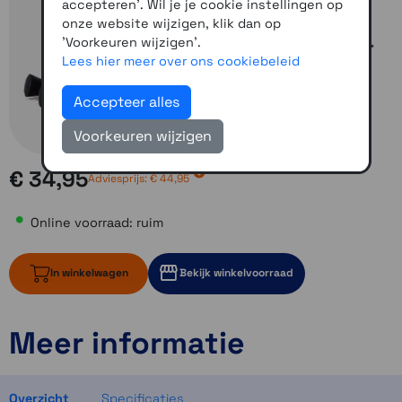
accepteren'. Wil je je cookie instellingen op
onze website wijzigen, klik dan op
'Voorkeuren wijzigen'.
Lees hier meer over ons cookiebeleid
Accepteer alles
Voorkeuren wijzigen
€ 34,95
Adviesprijs:
€ 44,95
Online voorraad: ruim
In winkelwagen
Bekijk winkelvoorraad
Meer informatie
ruim op voorraad
2 op voorraad
2 op voorraad
Overzicht
Specificaties