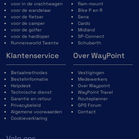
voor in de vrachtwagen
Ram-mount
voor de wandelaar
Bike P en R
voor de fietser
Sena
voor de camper
Cardo
voor de golfer
Midland
voor de hardloper
SP-Connect
Runnersworld Twente
Schuberth
Klantenservice
Over WayPoint
Betaalmethodes
Vestigingen
Bestelinformatie
Medewerkers
Helpdesk
Over Waypoint
Technische dienst
WayPoint Travel
Garantie en retour
Routeplanner
Privacybeleid
GPS Forum
Algemene voorwaarden
Contact
Cookieverklaring
Volg ons