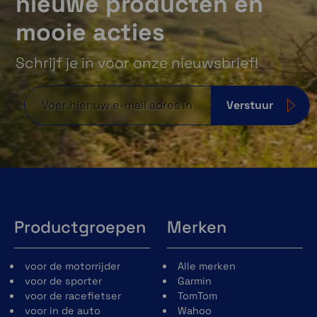
nieuwe producten en
mooie acties
Schrijf je in voor onze nieuwsbrief!
Verstuur
Productgroepen
Merken
voor de motorrijder
Alle merken
voor de sporter
Garmin
voor de racefietser
TomTom
voor in de auto
Wahoo