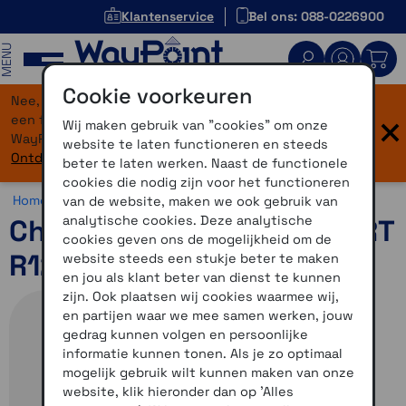
Klantenservice
Bel ons: 088-0226900
MENU
Cookie voorkeuren
Nee, je bent niet verdwaald! Onze website heeft
×
een flinke upgrade gekregen. Dezelfde vertrouwde
Wij maken gebruik van "cookies" om onze
WayPoint-service, maar dan in een modern jasje.
website te laten functioneren en steeds
Ontdek hier wat er allemaal nieuw is.
beter te laten werken. Naast de functionele
cookies die nodig zijn voor het functioneren
Home >
Accessoires >
Overig >
Chigee accessoires
van de website, maken we ook gebruik van
analytische cookies. Deze analytische
Chigee AIO-6 BMW R1200RT
cookies geven ons de mogelijkheid om de
R1250RT uitbreiding
website steeds een stukje beter te maken
en jou als klant beter van dienst te kunnen
zijn. Ook plaatsen wij cookies waarmee wij,
en partijen waar we mee samen werken, jouw
gedrag kunnen volgen en persoonlijke
informatie kunnen tonen. Als je zo optimaal
mogelijk gebruik wilt kunnen maken van onze
website, klik hieronder dan op 'Alles