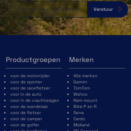
Verstuur
Productgroepen
Merken
voor de motorrijder
Alle merken
voor de sporter
Garmin
voor de racefietser
TomTom
voor in de auto
Wahoo
voor in de vrachtwagen
Ram-mount
voor de wandelaar
Bike P en R
voor de fietser
Sena
voor de camper
Cardo
voor de golfer
Midland
voor de hardloper
SP-Connect