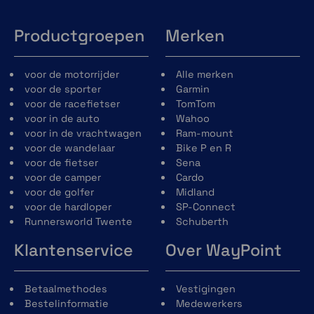
Productgroepen
Merken
voor de motorrijder
Alle merken
voor de sporter
Garmin
voor de racefietser
TomTom
voor in de auto
Wahoo
voor in de vrachtwagen
Ram-mount
voor de wandelaar
Bike P en R
voor de fietser
Sena
voor de camper
Cardo
voor de golfer
Midland
voor de hardloper
SP-Connect
Runnersworld Twente
Schuberth
Klantenservice
Over WayPoint
Betaalmethodes
Vestigingen
Bestelinformatie
Medewerkers