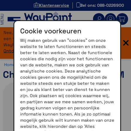
Klantenservice
Bel ons: 088-0226900
MENU
Cookie voorkeuren
Nee, je bent niet verdwaald! Onze website heeft
×
een flinke upgrade gekregen. Dezelfde vertrouwde
Wij maken gebruik van "cookies" om onze
WayPoint-service, maar dan in een modern jasje.
website te laten functioneren en steeds
Ontdek hier wat er allemaal nieuw is.
beter te laten werken. Naast de functionele
cookies die nodig zijn voor het functioneren
Home >
Motor >
Smartphone >
Overig
van de website, maken we ook gebruik van
analytische cookies. Deze analytische
Chargebar beugels maat M
cookies geven ons de mogelijkheid om de
website steeds een stukje beter te maken
en jou als klant beter van dienst te kunnen
zijn. Ook plaatsen wij cookies waarmee wij,
en partijen waar we mee samen werken, jouw
gedrag kunnen volgen en persoonlijke
informatie kunnen tonen. Als je zo optimaal
mogelijk gebruik wilt kunnen maken van onze
website, klik hieronder dan op 'Alles