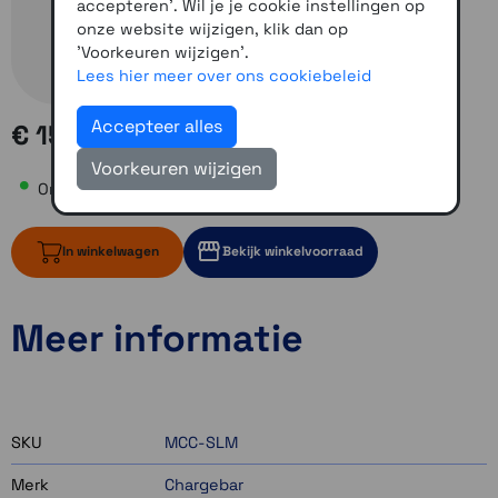
accepteren'. Wil je je cookie instellingen op
onze website wijzigen, klik dan op
'Voorkeuren wijzigen'.
Lees hier meer over ons cookiebeleid
Accepteer alles
€ 15,00
Voorkeuren wijzigen
Online voorraad: 1
In winkelwagen
Bekijk winkelvoorraad
Meer informatie
1 op voorraad
Momenteel even niet op voorraad
Momenteel even niet op voorraad
SKU
MCC-SLM
Merk
Chargebar