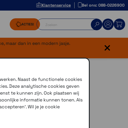
Klantenservice
Bel ons: 088-0226900
ACTIES!
×
e, maar dan in een modern jasje.
mm
 werken. Naast de functionele cookies
kies. Deze analytische cookies geven
enst te kunnen zijn. Ook plaatsen wij
oonlijke informatie kunnen tonen. Als
ccepteren'. Wil je je cookie