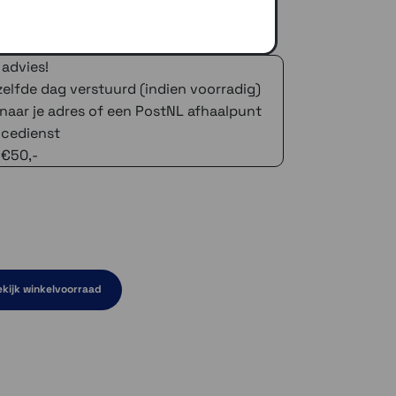
 advies!
zelfde dag verstuurd (indien voorradig)
naar je adres of een PostNL afhaalpunt
icedienst
 €50,-
kijk winkelvoorraad
el even niet op voorraad