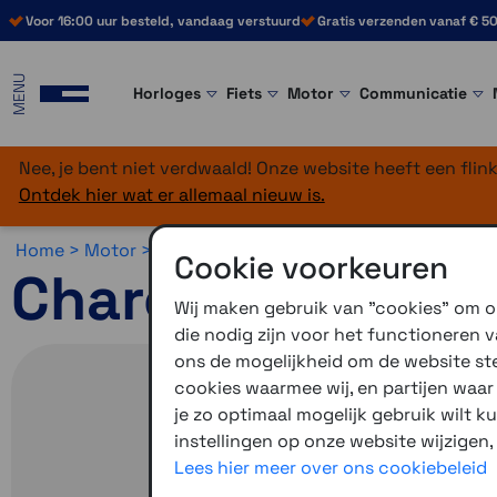
Voor 16:00 uur besteld, vandaag verstuurd
Gratis verzenden vanaf € 50
MENU
Horloges
Fiets
Motor
Communicatie
Nee, je bent niet verdwaald! Onze website heeft een fli
Ontdek hier wat er allemaal nieuw is.
Home >
Motor >
Smartphone >
Overig
Cookie voorkeuren
Chargebar balh
Wij maken gebruik van "cookies" om on
die nodig zijn voor het functioneren
ons de mogelijkheid om de website stee
cookies waarmee wij, en partijen waa
je zo optimaal mogelijk gebruik wilt k
instellingen op onze website wijzigen,
Lees hier meer over ons cookiebeleid