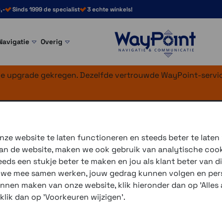
,-
Sinds 1999 de specialist
3 echte winkels!
Navigatie
Overig
nke upgrade gekregen. Dezelfde vertrouwde WayPoint-servic
oofdsteun 22-26
ze website te laten functioneren en steeds beter te laten
 van de website, maken we ook gebruik van analytische coo
Leverbaar in 3 maten:
ds een stukje beter te maken en jou als klant beter van di
r we mee samen werken, jouw gedrag kunnen volgen en pers
14 - 18 mm
unnen maken van onze website, klik hieronder dan op 'Alles a
 klik dan op 'Voorkeuren wijzigen'.
18 - 21 mm
22 - 26 mm