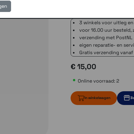
igen
3 winkels voor uitleg en
voor 16.00 uur besteld, 
verzending met PostNL 
eigen reparatie- en serv
Gratis verzending vanaf
€ 15,00
Online voorraad: 2
In winkelwagen
Be
2 op voorraad
Momente