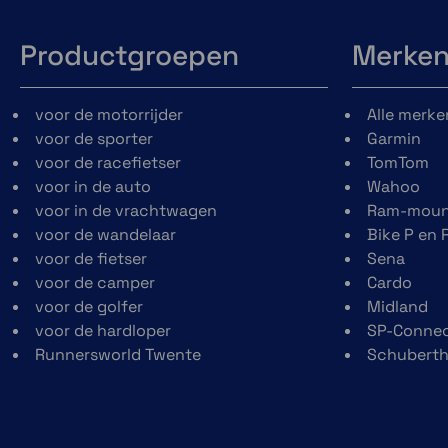
Productgroepen
Merke
voor de motorrijder
Alle merke
voor de sporter
Garmin
voor de racefietser
TomTom
voor in de auto
Wahoo
voor in de vrachtwagen
Ram-moun
voor de wandelaar
Bike P en 
voor de fietser
Sena
voor de camper
Cardo
voor de golfer
Midland
voor de hardloper
SP-Conne
Runnersworld Twente
Schubert